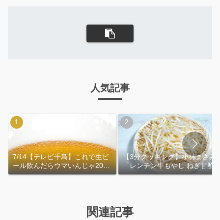
人気記事
7/14【テレビ千鳥】これで生ビ
【3分クッキング】小林まさみ
ール飲んだらウマいんじゃ2026
「レンチン牛もやし ねぎ甘酢
｜おおよその作り方
れ」作り方
関連記事