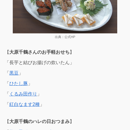
出典：公式HP
【
大原千鶴さんのお手軽おせち
】
「長芋と結びお揚げの炊いたん」
「
黒豆
」
「
ひたし豚
」
「
くるみ田作り
」
「
紅白なます2種
」
【
大原千鶴のハレの日おつまみ
】