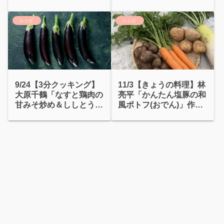
ーマンみそ」
レシピ
レシピ
9/24【3分クッキング】
11/3【きょうの料理】林
大原千鶴「なすと鶏肉の
亮平「かんたん塩豚の和
甘みそ炒め＆ししとうの
風ポトフ(おでん)」作り
明太子あえ」
方