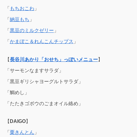
「
もちおこわ
」
「
納豆もち
」
「
黒豆のミルクゼリー
」
「
かまぼこ＆れんこんチップス
」
【
長谷川あかり
「おせち」っぽいメニュー
】
「サーモンなますサラダ」
「黒豆ギリシャヨーグルトサラダ」
「鯛めし」
「たたきゴボウのごまオイル絡め」
【
DAIGO
】
「
栗きんとん
」