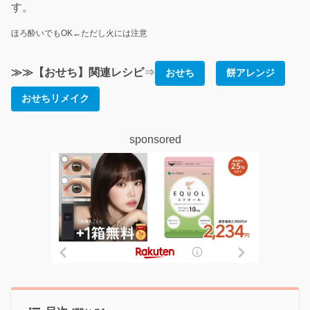
す。
ほろ酔いでもOK←ただし火には注意
≫≫【おせち】関連レシピ
⇒
おせち
餅アレンジ
おせちリメイク
sponsored