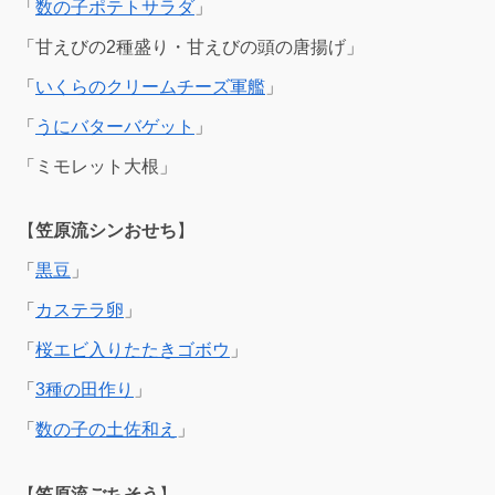
「
数の子ポテトサラダ
」
「甘えびの2種盛り・甘えびの頭の唐揚げ」
「
いくらのクリームチーズ軍艦
」
「
うにバターバゲット
」
「ミモレット大根」
【
笠原流シンおせち
】
「
黒豆
」
「
カステラ卵
」
「
桜エビ入りたたきゴボウ
」
「
3種の田作り
」
「
数の子の土佐和え
」
【
笠原流ごちそう
】