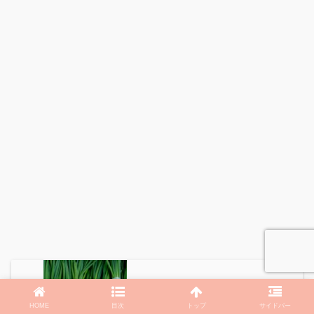
【相葉マナブ】「矢切ねぎ」万能ねぎ塩
だれ・ペペロン・無限ねぎチャーシュー
HOME
目次
トップ
サイドバー