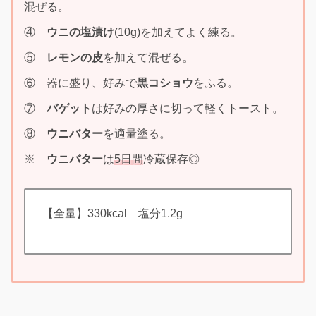
混ぜる。
④
ウニの塩漬け
(10g)を加えてよく練る。
⑤
レモンの皮
を加えて混ぜる。
⑥ 器に盛り、好みで
黒コショウ
をふる。
⑦
バゲット
は好みの厚さに切って軽くトースト。
⑧
ウニバター
を適量塗る。
※
ウニバター
は
5日間
冷蔵保存◎
【全量】330kcal 塩分1.2g