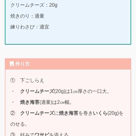
クリームチーズ：20g
焼きのり：適量
練りわさび：適宜
作り方
① 下ごしらえ
・
クリームチーズ
(20g)は1㎝厚さの一口大。
・
焼き海苔
(適量)は2㎝幅。
②
クリームチーズ
に
焼き海苔
を巻き
いくら
(20g)を
のせる。
③ 好みで
ワサビ
を添える。