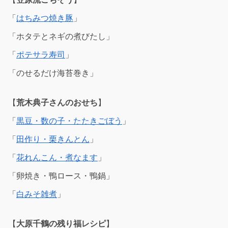
「
はちみつ焼き豚
」
「ホタテとネギの煮びたし」
「
ポテサラ寿司
」
「のせるだけ海苔巻き」
【
荒木典子さんのおせち
】
「
黒豆・数の子・たたきごぼう
」
「
田作り・栗きんとん
」
「
花れんこん・煮なます
」
「卵焼き・鴨ロース・鴨鍋」
「
白みそ雑煮
」
【
大原千鶴の残り福レシピ
】