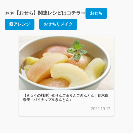
≫≫【おせち】関連レシピはコチラ
⇒
おせち
餅アレンジ
おせちリメイク
【きょうの料理】煮りんご＆りんごきんとん｜鈴木保
奈美「パイナップルきんとん」
「...
2022.10.17