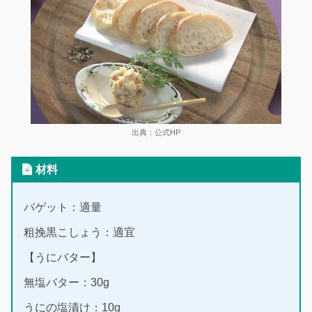
出典：公式HP
材料
バゲット：適量
粗挽黒こしょう：適宜
【うにバター】
無塩バター：30g
うにの塩漬け：10g