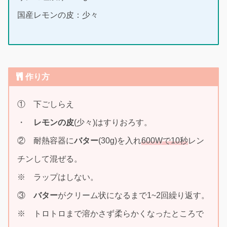
国産レモンの皮：少々
作り方
① 下ごしらえ
・
レモンの皮
(少々)はすりおろす。
② 耐熱容器に
バター
(30g)を入れ
600Wで10秒
レン
チンして混ぜる。
※ ラップはしない。
③
バター
がクリーム状になるまで1~2回繰り返す。
※ トロトロまで溶かさず柔らかくなったところで