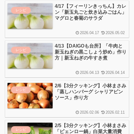
4/17【フィーリンきっちん】カレ
レシピ
ン「新玉丸ごと炊き込みごはん」
マグロと春菊のサラダ
2026.04.17
2026.05.02
4/13【DAIGOも台所】「牛肉と
レシピ
新玉ねぎの黒こしょう炒め」作り
方｜新玉ねぎの牛すき煮
2026.04.13
2026.04.14
2/6【3分クッキング】小林まさみ
レシピ
「蒸しハンバーグ シャリアピン
ソース」作り方
2026.02.06
2026.02.11
2/5【3分クッキング】小林まさみ
レシピ
「ピェンロー鍋」白菜大量消費