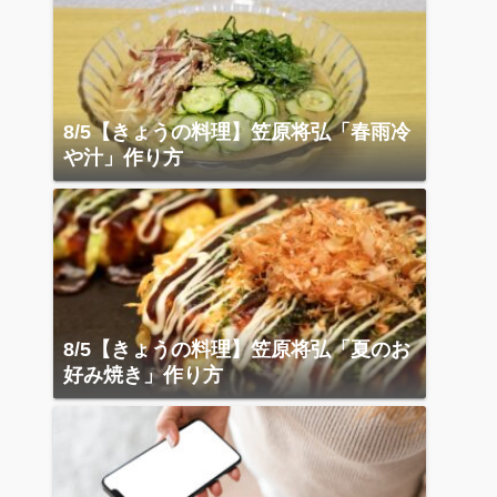
8/5【きょうの料理】笠原将弘「春雨冷
や汁」作り方
8/5【きょうの料理】笠原将弘「夏のお
好み焼き」作り方