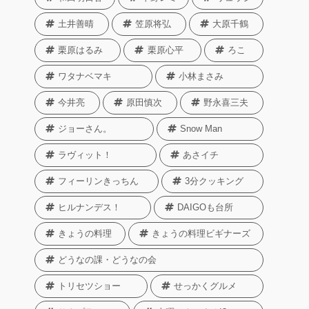
土井善晴
笠原将弘
大原千鶴
栗原はるみ
栗原心平
ろこ
ワタナベマキ
小林まさみ
今井亮
原田慎次
野永喜三夫
ジョーさん。
Snow Man
ラヴィット！
あさイチ
フィーリンきっちん
3分クッキング
ヒルナンデス！
DAIGOも台所
きょうの料理
きょうの料理ビギナーズ
どうなの課・どうなの会
トリセツショー
せっかくグルメ