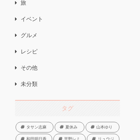
旅
イベント
グルメ
レシピ
その他
未分類
タグ
タサン志麻
夏休み
山本ゆり
和田明日香
平野レミ
リュウジ