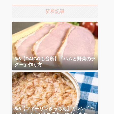
新着記事
8/6【DAIGOも台所】「ハムと野菜のラ
グー」作り方
8/6【フィーリンきっちん】カレン「キ