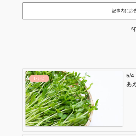
記事内に広
s
5
レシピ
あ