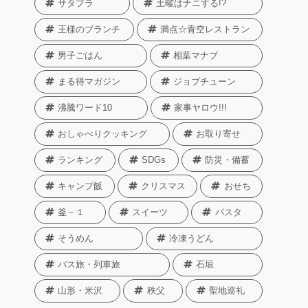
サタプラ
土曜はナニする!?
王様のブランチ
満点☆青空レストラン
男子ごはん
相葉マナブ
まる得マガジン
ジョブチューン
沸騰ワード10
家事ヤロウ!!!
おしゃべりクッキング
お取り寄せ
ランキング
SDGs
防災・備蓄
キャンプ飯
クリスマス
おせち
釜－１
スイーツ
パスタ
そうめん
冷凍うどん
バス旅・列車旅
石垣
山形・米沢
秩父
聖地巡礼