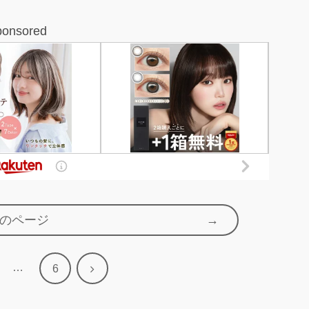
ponsored
のページ
…
次
6
へ