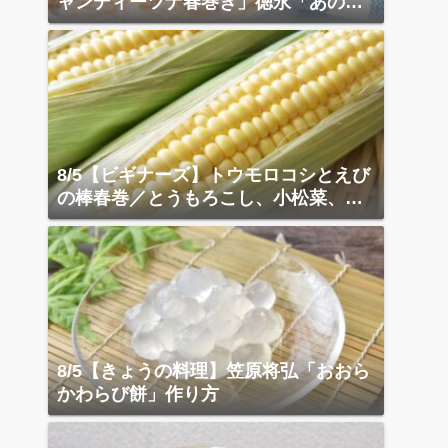
ャンディーツナ春巻き」徳永「あの店
の天津飯」
8/5【ビギナーズ】トウモロコシとえび
の棒春巻／とうもろこし、小松菜、ベ
ーコン炒め
8/5【きょうの料理】笠原将弘「おおら
かわらび餅」作り方