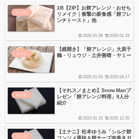
1/8【ZIP】お餅アレンジ・おせち
レシピ
リメイク｜衝撃の新食感「餅フレ
ンチトースト」他
2026.01.08
2026.01.19
【鏡開き】「餅アレンジ」大原千
レシピ
鶴・リュウジ・土井善晴・ヤミー
2025.01.05
2025.04.17
【それスノまとめ】Snow Manプ
レシピ
レゼン「餅アレンジ料理」9人分
紹介
2023.01.15
2025.12.25
【土ナニ】松本ゆうみ「シルク餅
レシピ
コンソメ風味＆餅チーズ肉巻きガ