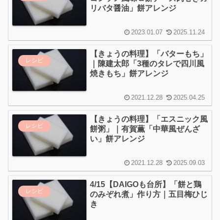
リバタ醤油」餅アレンジ
2023.01.07
2025.11.24
【きょうの料理】「バターもち」
レシピ
｜陳建太郎「3種のタレで四川風
焼きもち」餅アレンジ
2021.12.28
2025.04.25
【きょうの料理】「エスニック風
レシピ
餅粥」｜有賀薫「中華風ぜんざ
い」餅アレンジ
2021.12.28
2025.09.03
4/15【DAIGOも台所】「餅と鶏
レシピ
のみぞれ煮」作り方｜五目梅ひじ
き