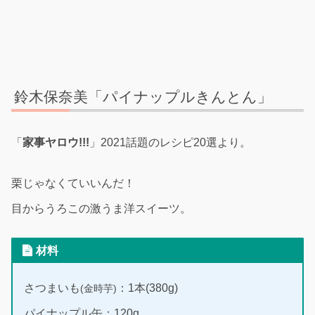
鈴木保奈美「パイナップルきんとん」
「
家事ヤロウ!!!
」2021話題のレシピ20選より。
栗じゃなくていいんだ！
目からうろこの激うま洋スイーツ。
材料
さつまいも
：1本(380g)
(金時芋)
パイナップル缶：120g