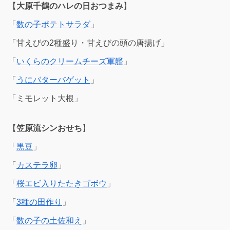
【
大原千鶴のハレの日おつまみ
】
「
数の子ポテトサラダ
」
「甘えびの2種盛り・甘えびの頭の唐揚げ」
「
いくらのクリームチーズ軍艦
」
「
うにバターバゲット
」
「ミモレット大根」
【
笠原流シンおせち
】
「
黒豆
」
「
カステラ卵
」
「
桜エビ入りたたきゴボウ
」
「
3種の田作り
」
「
数の子の土佐和え
」