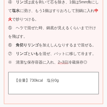
④
リンゴ
は皮を剥いて芯を除き、1個は5mm角にし
て
塩水
に浸け、もう1個はすりおろして別鍋に入れ
中
火
で炒りつける。
⑤ ヘラで混ぜた時、鍋底が見えるくらいまで汁け
を飛ばす。
⑥
角切りリンゴ
を加えしんなりするまで混ぜる。
⑦
リンゴ
と
いも
を混ぜ、バットに移して冷ます。
※ 清潔な保存容器に入れ、
2~3日
冷蔵保存◎
【全量】730kcal 塩分0g