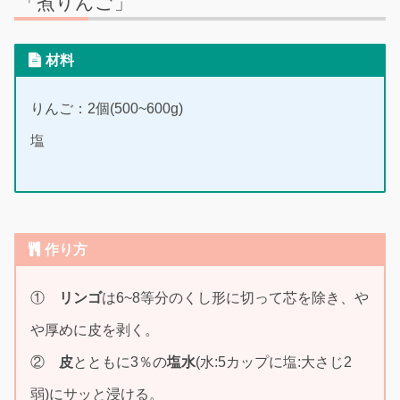
「煮りんご」
材料
りんご：2個(500~600g)
塩
作り方
①
リンゴ
は6~8等分のくし形に切って芯を除き、や
や厚めに皮を剥く。
②
皮
とともに3％の
塩水
(水:5カップに塩:大さじ2
弱)にサッと浸ける。