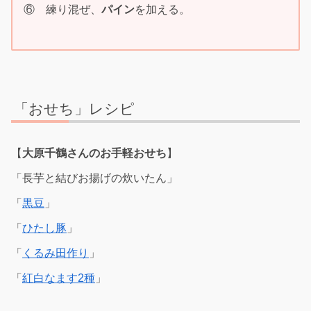
⑥ 練り混ぜ、
パイン
を加える。
「おせち」レシピ
【
大原千鶴さんのお手軽おせち
】
「長芋と結びお揚げの炊いたん」
「
黒豆
」
「
ひたし豚
」
「
くるみ田作り
」
「
紅白なます2種
」