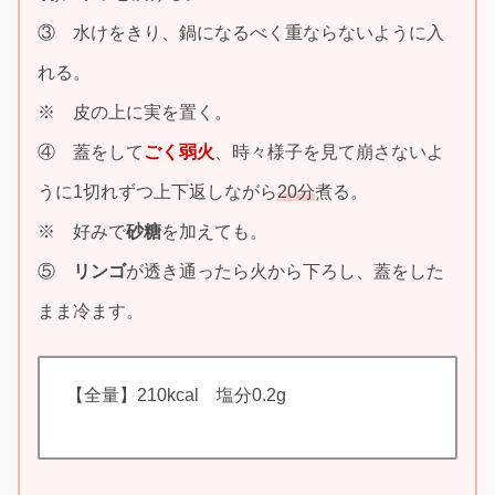
③ 水けをきり、鍋になるべく重ならないように入
れる。
※ 皮の上に実を置く。
④ 蓋をして
ごく弱火
、時々様子を見て崩さないよ
うに1切れずつ上下返しながら
20分
煮る。
※ 好みで
砂糖
を加えても。
⑤
リンゴ
が透き通ったら火から下ろし、蓋をした
まま冷ます。
【全量】210kcal 塩分0.2g