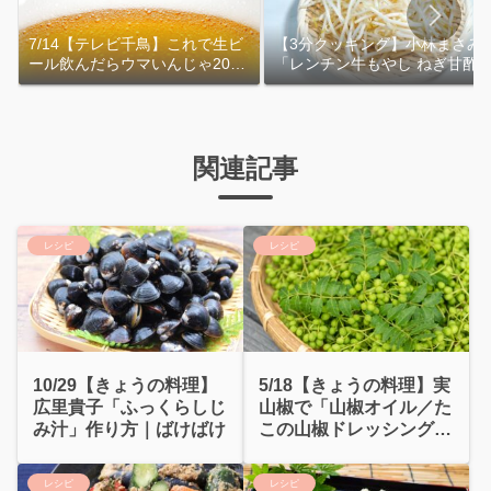
7/14【テレビ千鳥】これで生ビ
【3分クッキング】小林まさみ
ール飲んだらウマいんじゃ2026
「レンチン牛もやし ねぎ甘酢
｜おおよその作り方
れ」作り方
関連記事
レシピ
レシピ
10/29【きょうの料理】
5/18【きょうの料理】実
広里貴子「ふっくらしじ
山椒で「山椒オイル／た
み汁」作り方｜ばけばけ
この山椒ドレッシング」
吉田愛
レシピ
レシピ