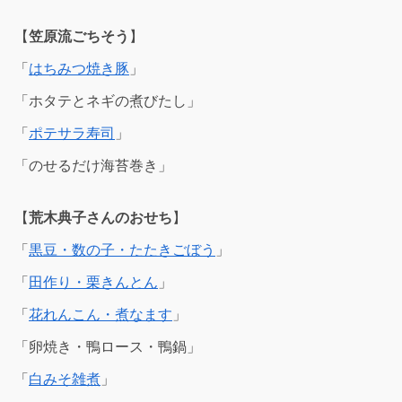
【
笠原流ごちそう
】
「
はちみつ焼き豚
」
「ホタテとネギの煮びたし」
「
ポテサラ寿司
」
「のせるだけ海苔巻き」
【
荒木典子さんのおせち
】
「
黒豆・数の子・たたきごぼう
」
「
田作り・栗きんとん
」
「
花れんこん・煮なます
」
「卵焼き・鴨ロース・鴨鍋」
「
白みそ雑煮
」