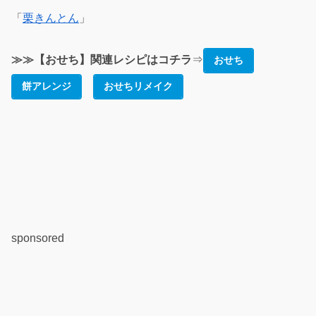
「
栗きんとん
」
≫≫【おせち】関連レシピはコチラ
⇒
おせち
餅アレンジ
おせちリメイク
sponsored