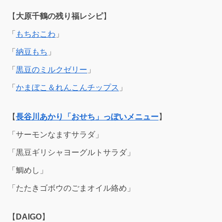
【
大原千鶴の残り福レシピ
】
「
もちおこわ
」
「
納豆もち
」
「
黒豆のミルクゼリー
」
「
かまぼこ＆れんこんチップス
」
【
長谷川あかり
「おせち」っぽいメニュー
】
「サーモンなますサラダ」
「黒豆ギリシャヨーグルトサラダ」
「鯛めし」
「たたきゴボウのごまオイル絡め」
【
DAIGO
】