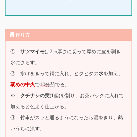
作り方
①
サツマイモ
は2㎝厚さに切って厚めに皮を剥き、
水にさらす。
② 水けをきって鍋に入れ、ヒタヒタの
水
を加え、
弱めの中火
で
10分
茹でる。
※
クチナシの実
(1個)を割り、お茶パックに入れて
加えると色よく仕上がる。
③ 竹串がスッと通るようになったら湯をきり、熱
いうちに潰す。