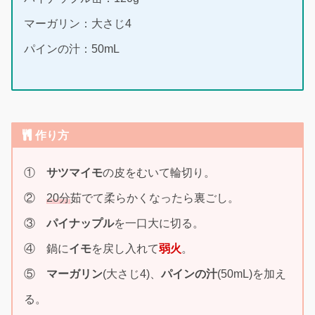
マーガリン：大さじ4
パインの汁：50mL
作り方
①
サツマイモ
の皮をむいて輪切り。
②
20分
茹でて柔らかくなったら裏ごし。
③
パイナップル
を一口大に切る。
④ 鍋に
イモ
を戻し入れて
弱火
。
⑤
マーガリン
(大さじ4)、
パインの汁
(50mL)を加え
る。