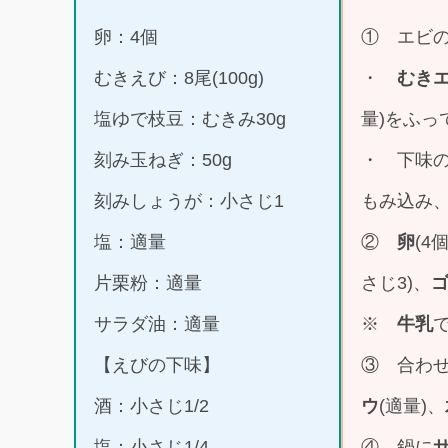
卵：4個
① エビ
むきえび：8尾(100g)
・
むき
塩ゆで枝豆：むきみ30g
量)をふっ
刻み玉ねぎ：50g
・ 下味
刻みしょうが：小さじ1
もみ込み
塩：適量
②
卵
(4
片栗粉：適量
さじ3)、
サラダ油：適量
※
牛乳
【えびの下味】
③ 合わ
酒：小さじ1/2
ウ
(適量)、
塩：小さじ1/4
④ 鍋に