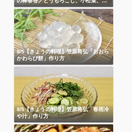
の棒春巻／とうもろこし、小松菜、ベ
ーコン炒め
8/5【きょうの料理】笠原将弘「おおら
かわらび餅」作り方
8/5【きょうの料理】笠原将弘「春雨冷
や汁」作り方