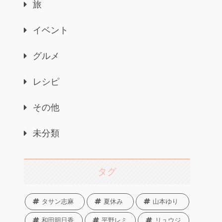
旅
イベント
グルメ
レシピ
その他
未分類
タグ
タサン志麻
夏休み
山本ゆり
和田明日香
平野レミ
リュウジ