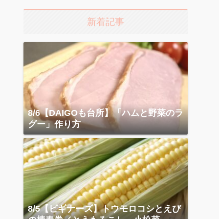
新着記事
8/6【DAIGOも台所】「ハムと野菜のラ
グー」作り方
8/5【ビギナーズ】トウモロコシとえび