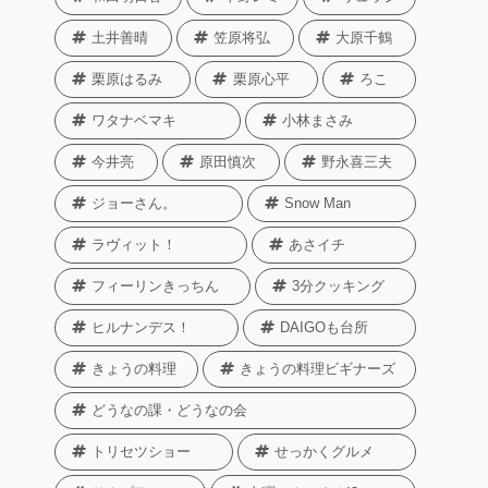
土井善晴
笠原将弘
大原千鶴
栗原はるみ
栗原心平
ろこ
ワタナベマキ
小林まさみ
今井亮
原田慎次
野永喜三夫
ジョーさん。
Snow Man
ラヴィット！
あさイチ
フィーリンきっちん
3分クッキング
ヒルナンデス！
DAIGOも台所
きょうの料理
きょうの料理ビギナーズ
どうなの課・どうなの会
トリセツショー
せっかくグルメ