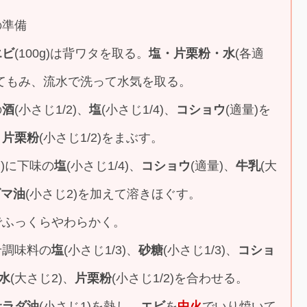
の準備
エビ
(100g)は背ワタを取る。
塩・片栗粉・水
(各適
てもみ、流水で洗って水気を取る。
の
酒
(小さじ1/2)、
塩
(小さじ1/4)、
コショウ
(適量)を
、
片栗粉
(小さじ1/2)をまぶす。
個)に下味の
塩
(小さじ1/4)、
コショウ
(適量)、
牛乳
(大
ゴマ油
(小さじ2)を加えて溶きほぐす。
でふっくらやわらかく。
せ調味料の
塩
(小さじ1/3)、
砂糖
(小さじ1/3)、
コショ
水
(大さじ2)、
片栗粉
(小さじ1/2)を合わせる。
サラダ油
(小さじ1)を熱し、
エビ
を
中火
でいり焼いて