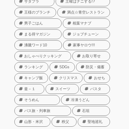
サタプラ
土曜はナニする!?
王様のブランチ
満点☆青空レストラン
男子ごはん
相葉マナブ
まる得マガジン
ジョブチューン
沸騰ワード10
家事ヤロウ!!!
おしゃべりクッキング
お取り寄せ
ランキング
SDGs
防災・備蓄
キャンプ飯
クリスマス
おせち
釜－１
スイーツ
パスタ
そうめん
冷凍うどん
バス旅・列車旅
石垣
山形・米沢
秩父
聖地巡礼