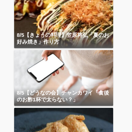
8/5【きょうの料理】笠原将弘「夏のお
好み焼き」作り方
8/5【どうなの会】チャンカワイ「食後
のお酢1杯で太らない？」