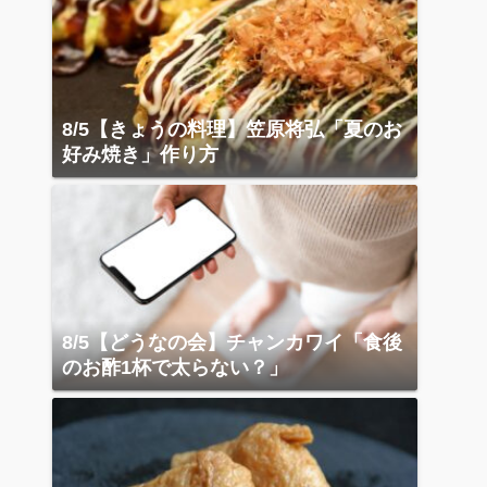
8/5【きょうの料理】笠原将弘「夏のお
好み焼き」作り方
8/5【どうなの会】チャンカワイ「食後
のお酢1杯で太らない？」