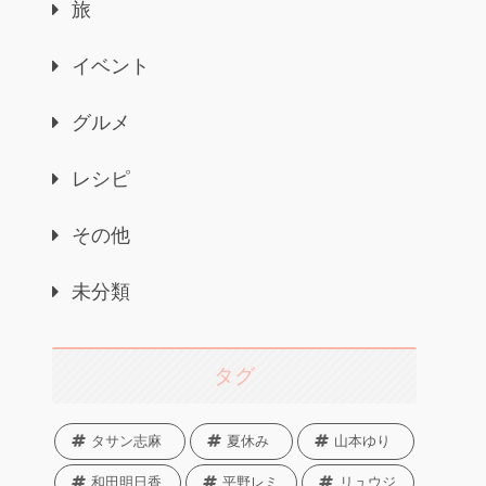
旅
イベント
グルメ
レシピ
その他
未分類
タグ
タサン志麻
夏休み
山本ゆり
和田明日香
平野レミ
リュウジ