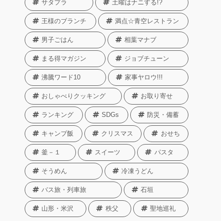
サタプラ
土曜はナニする!?
王様のブランチ
満点☆青空レストラン
男子ごはん
相葉マナブ
まる得マガジン
ジョブチューン
沸騰ワード10
家事ヤロウ!!!
おしゃべりクッキング
お取り寄せ
ランキング
SDGs
防災・備蓄
キャンプ飯
クリスマス
おせち
釜－１
スイーツ
パスタ
そうめん
冷凍うどん
バス旅・列車旅
石垣
山形・米沢
秩父
聖地巡礼