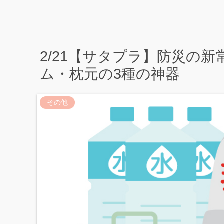
2/21【サタプラ】防災の
ム・枕元の3種の神器
その他