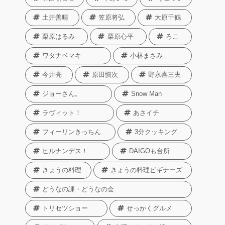
土井善晴
笠原将弘
大原千鶴
栗原はるみ
栗原心平
ろこ
ワタナベマキ
小林まさみ
今井亮
原田慎次
野永喜三夫
ジョーさん。
Snow Man
ラヴィット！
あさイチ
フィーリンきっちん
3分クッキング
ヒルナンデス！
DAIGOも台所
きょうの料理
きょうの料理ビギナーズ
どうなの課・どうなの会
トリセツショー
せっかくグルメ