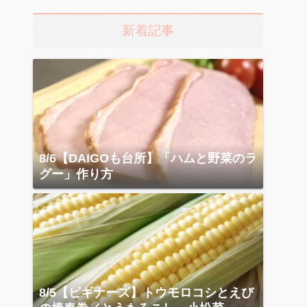
新着記事
8/6【DAIGOも台所】「ハムと野菜のラ
グー」作り方
8/5【ビギナーズ】トウモロコシとえび