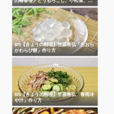
の棒春巻／とうもろこし、小松菜、ベ
ーコン炒め
8/5【きょうの料理】笠原将弘「おおら
かわらび餅」作り方
8/5【きょうの料理】笠原将弘「春雨冷
や汁」作り方