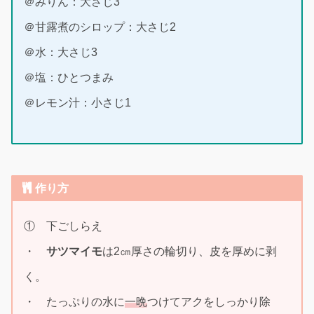
＠みりん：大さじ3
＠甘露煮のシロップ：大さじ2
＠水：大さじ3
＠塩：ひとつまみ
＠レモン汁：小さじ1
作り方
① 下ごしらえ
・
サツマイモ
は2㎝厚さの輪切り、皮を厚めに剥
く。
・ たっぷりの水に
一晩
つけてアクをしっかり除