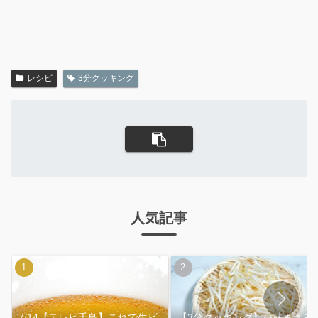
レシピ
3分クッキング
人気記事
7/14【テレビ千鳥】これで生ビ
【3分クッキング】小林まさみ