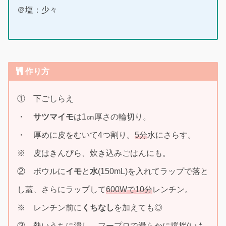
＠塩：少々
作り方
① 下ごしらえ
・
サツマイモ
は1㎝厚さの輪切り。
・ 厚めに皮をむいて4つ割り。
5分
水にさらす。
※ 皮はきんぴら、炊き込みごはんにも。
② ボウルに
イモ
と
水
(150mL)を入れてラップで落と
し蓋、さらにラップして
600Wで10分
レンチン。
※ レンチン前に
くちなし
を加えても◎
③ 熱いうちに潰し、フープロで滑らかに撹拌(いも