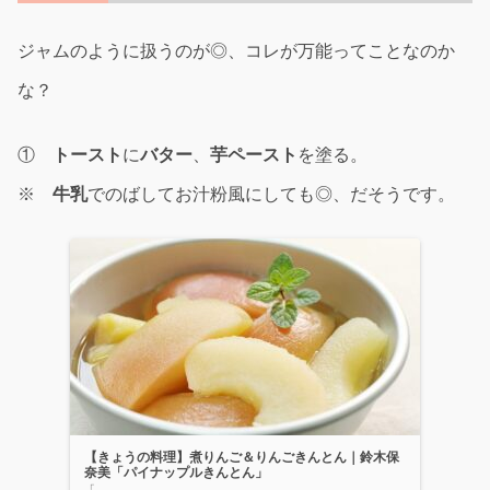
ジャムのように扱うのが◎、コレが万能ってことなのか
な？
①
トースト
に
バター
、
芋ペースト
を塗る。
※
牛乳
でのばしてお汁粉風にしても◎、だそうです。
【きょうの料理】煮りんご＆りんごきんとん｜鈴木保
奈美「パイナップルきんとん」
「...