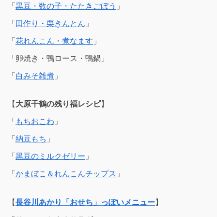
「
黒豆・数の子・たたきごぼう
」
「
田作り・栗きんとん
」
「
花れんこん・煮なます
」
「卵焼き・鴨ロース・鴨鍋」
「
白みそ雑煮
」
【
大原千鶴の残り福レシピ
】
「
もちおこわ
」
「
納豆もち
」
「
黒豆のミルクゼリー
」
「
かまぼこ＆れんこんチップス
」
【
長谷川あかり
「おせち」っぽいメニュー
】