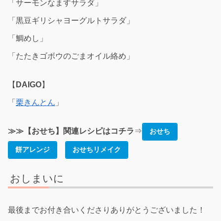
「サーモンなますサラダ」
「黒豆ギリシャヨーグルトサラダ」
「鯛めし」
「たたきゴボウのごまオイル絡め」
【
DAIGO
】
「
栗きんとん
」
≫≫【おせち】関連レシピはコチラ
⇒
おせち
餅アレンジ
おせちリメイク
おしまいに
最後までお付き合いくださりありがとうございました！