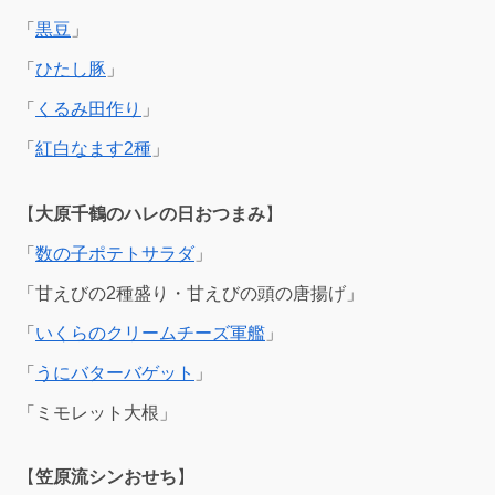
「
黒豆
」
「
ひたし豚
」
「
くるみ田作り
」
「
紅白なます2種
」
【
大原千鶴のハレの日おつまみ
】
「
数の子ポテトサラダ
」
「甘えびの2種盛り・甘えびの頭の唐揚げ」
「
いくらのクリームチーズ軍艦
」
「
うにバターバゲット
」
「ミモレット大根」
【
笠原流シンおせち
】