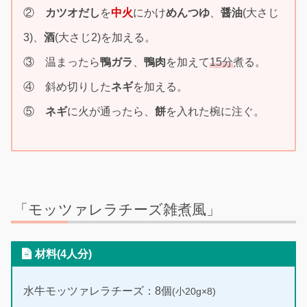
②
カツオだし
を
中火
にかけ
めんつゆ
、
醤油
(大さじ
3)、
酒
(大さじ2)を加える。
③ 温まったら
鴨ガラ
、
鴨肉
を加えて
15分
煮る。
④ 斜め切りした
ネギ
を加える。
⑤
ネギ
に火が通ったら、
餅
を入れた椀に注ぐ。
「モッツァレラチーズ雑煮風」
材料(4人分)
水牛モッツァレラチーズ：8個
(小20g×8)