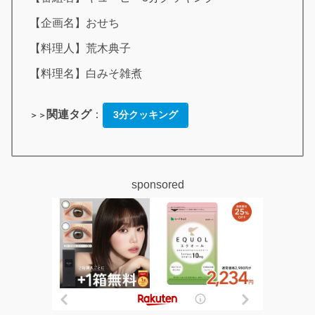
【企画名】おせち
【料理人】荒木典子
【料理名】白みそ雑煮
関連タグ
：
3分クッキング
＞＞
sponsored