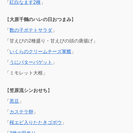
「
紅白なます2種
」
【
大原千鶴のハレの日おつまみ
】
「
数の子ポテトサラダ
」
「甘えびの2種盛り・甘えびの頭の唐揚げ」
「
いくらのクリームチーズ軍艦
」
「
うにバターバゲット
」
「ミモレット大根」
【
笠原流シンおせち
】
「
黒豆
」
「
カステラ卵
」
「
桜エビ入りたたきゴボウ
」