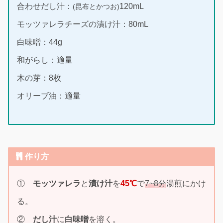
合わせだし汁：
120mL
(昆布とかつお)
モッツァレラチーズの漬け汁：80mL
白味噌：44g
和がらし：適量
木の芽：8枚
オリーブ油：適量
作り方
①
モッツァレラ
と
漬け汁
を
45℃
で
7~8分
湯煎にかけ
る。
②
だし汁
に
白味噌
を溶く。