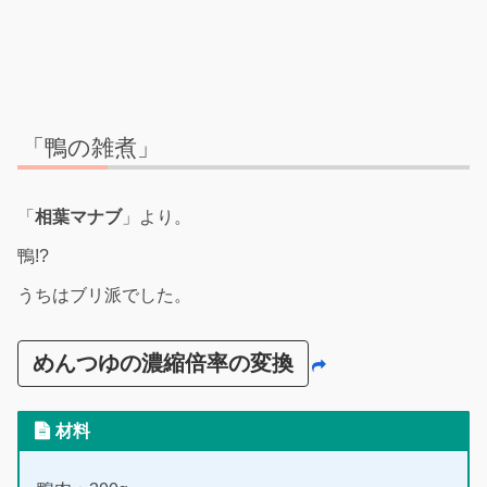
「鴨の雑煮」
「
相葉マナブ
」より。
鴨!?
うちはブリ派でした。
めんつゆの濃縮倍率の変換
材料