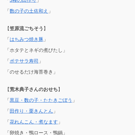
「
3種の田作り
」
「
数の子の土佐和え
」
【
笠原流ごちそう
】
「
はちみつ焼き豚
」
「ホタテとネギの煮びたし」
「
ポテサラ寿司
」
「のせるだけ海苔巻き」
【
荒木典子さんのおせち
】
「
黒豆・数の子・たたきごぼう
」
「
田作り・栗きんとん
」
「
花れんこん・煮なます
」
「卵焼き・鴨ロース・鴨鍋」