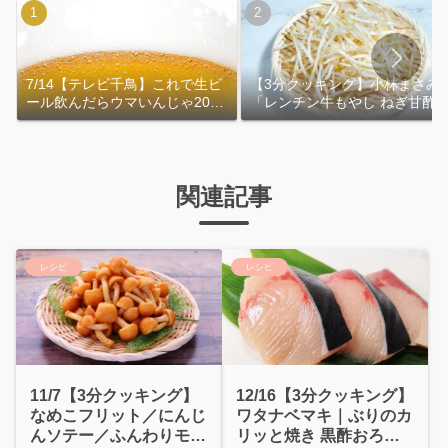
7/14【テレビ千鳥】これで生ビ
【3分クッキング】小林まさみ
ール飲んだらウマいんじゃ2026
「レンチン牛もやし ねぎ甘酢
｜おおよその作り方
れ」作り方
関連記事
レシピ
レシピ
11/7【3分クッキング】
12/16【3分クッキング】
なめこフリット／にんじ
ワタナベマキ｜ぶりのカ
んソテー／ふんわりモッ
リッと焼き 黒酢おろし