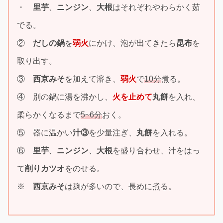
・
里芋
、
ニンジン
、
大根
はそれぞれやわらかく茹
でる。
②
だしの鍋
を
弱火
にかけ、泡が出てきたら
昆布
を
取り出す。
③
西京みそ
を加えて溶き、
弱火
で
10分
煮る。
④ 別の鍋に湯を沸かし、
火を止めて
丸餅
を入れ、
柔らかくなるまで
5~6分
おく。
⑤ 器に温かい
汁③
を少量注ぎ、
丸餅
を入れる。
⑥
里芋
、
ニンジン
、
大根
を盛り合わせ、汁をはっ
て
削りカツオ
をのせる。
※
西京みそ
は麹が多いので、長めに煮る。