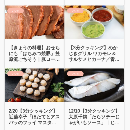
ツァレラ
添え
レシピ
レシピ
【きょうの料理】おせち
【3分クッキング】めか
にも「はちみつ焼豚」笠
じきグリル ワカモレ＆
原流ごちそう｜豚ロース
サルサメヒカーナ／青唐
のビール煮
辛子オイル漬け
レシピ
レシピ
2/20【3分クッキング】
12/10【3分クッキング】
近藤幸子「ほたてとアス
大原千鶴「たらソテーじ
パラのフライ マスター
ゃがいもソース」｜じゃ
ドタルタル」
がたらグラタン