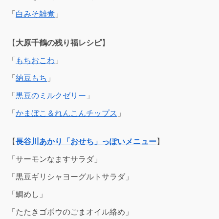
「
白みそ雑煮
」
【
大原千鶴の残り福レシピ
】
「
もちおこわ
」
「
納豆もち
」
「
黒豆のミルクゼリー
」
「
かまぼこ＆れんこんチップス
」
【
長谷川あかり
「おせち」っぽいメニュー
】
「サーモンなますサラダ」
「黒豆ギリシャヨーグルトサラダ」
「鯛めし」
「たたきゴボウのごまオイル絡め」