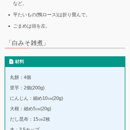
など。
平たいもの(鴨ロース)は折り畳んで。
ごまめは頭を左。
「白みそ雑煮」
材料
丸餅：4個
里芋：2個(200g)
にんじん：細め10㎝(20g)
大根：細め5㎝(20g)
だし昆布：15㎝2枚
水：3.5カップ