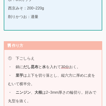
西京みそ：200~220g
削りかつお：適量
作り方
① 下ごしらえ
・ 鍋に
だし昆布
と
水
を入れて
30分
おく。
・
里芋
は上下を切り落とし、縦六方に厚めに皮を
むいて横半分。
・
ニンジン
、
大根
は2~3mm厚さの輪切り。好みで
丸型を抜く。