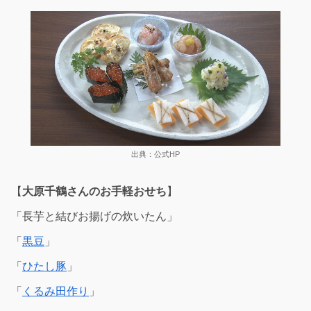
出典：公式HP
【
大原千鶴さんのお手軽おせち
】
「長芋と結びお揚げの炊いたん」
「
黒豆
」
「
ひたし豚
」
「
くるみ田作り
」