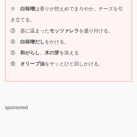
※
白味噌
は香りが控えめでまろやか。チーズを引
き立てる。
③ 器に温まった
モッツァレラ
を盛り付ける。
④
白味噌だし
をかける。
⑤
和がらし
、
木の芽
を添える
⑥
オリーブ油
をサッとひと回しかける。
sponsored