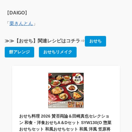
【
DAIGO
】
「
栗きんとん
」
≫≫【おせち】関連レシピはコチラ
⇒
おせち
餅アレンジ
おせちリメイク
おせち料理 2026 賛否両論＆田崎真也セレクショ
ン 和食・洋食おせちA＆Dセット SYW130(O 惣菜
おせちセット 和風おせちセット 和風 洋風 笠原将