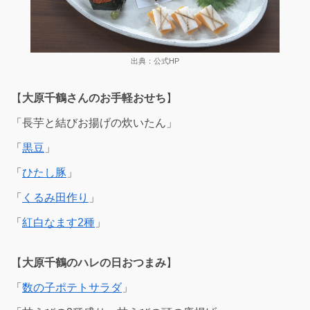
出典：公式HP
【
大原千鶴さんのお手軽おせち
】
「長芋と結びお揚げの炊いたん」
「
黒豆
」
「
ひたし豚
」
「
くるみ田作り
」
「
紅白なます2種
」
【
大原千鶴のハレの日おつまみ
】
「
数の子ポテトサラダ
」