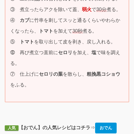
③ 煮立ったらアクを除いて蓋、
弱火
で
30分
煮る。
④
カブ
に竹串を刺してスッと通るくらいやわらか
くなったら、
トマト
を加えて
30秒
煮る。
⑤
トマト
を取り出して皮を剥き、戻し入れる。
⓺ 再び煮立つ直前に
セロリ
を加え、
塩
で味を調え
る。
⑦ 仕上げに
セロリの葉
を散らし、
粗挽黒コショウ
をふる。
【おでん】の人気レシピはコチラ
⇒
おでん
人気