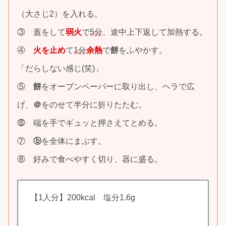
（大さじ2）を入れる。
③ 蓋をして
弱火
で
5分
、途中上下返して加熱する。
④
火を止め
て
1分
余熱
で
餅
をふやかす。
「だらしない感じ(笑)」
⑤
餅
をオーブンペーパーに取り出し、ヘラで広
げ、
＠
をのせて半分に折りたたむ。
⓺ 端を手でギュッと押さえてとめる。
⑦
ⓑ
を全体にまぶす。
⑧ 好みで食べやすく切り、器に盛る。
【1人分】200kcal 塩分1.6g