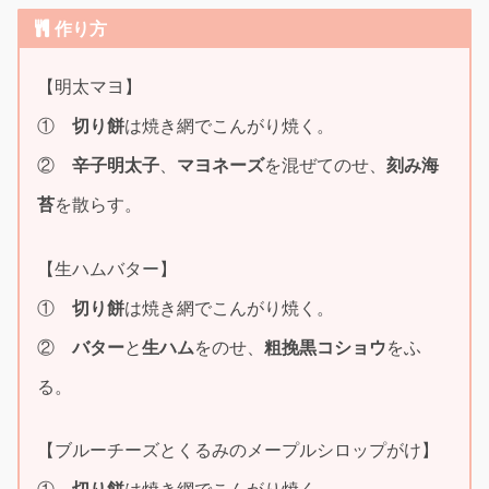
作り方
【明太マヨ】
①
切り餅
は焼き網でこんがり焼く。
②
辛子明太子
、
マヨネーズ
を混ぜてのせ、
刻み海
苔
を散らす。
【生ハムバター】
①
切り餅
は焼き網でこんがり焼く。
②
バター
と
生ハム
をのせ、
粗挽黒コショウ
をふ
る。
【ブルーチーズとくるみのメープルシロップがけ】