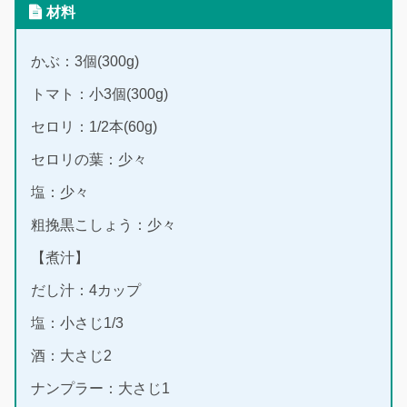
材料
かぶ：3個(300g)
トマト：小3個(300g)
セロリ：1/2本(60g)
セロリの葉：少々
塩：少々
粗挽黒こしょう：少々
【煮汁】
だし汁：4カップ
塩：小さじ1/3
酒：大さじ2
ナンプラー：大さじ1