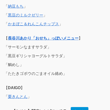
「
納豆もち
」
「
黒豆のミルクゼリー
」
「
かまぼこ＆れんこんチップス
」
【
長谷川あかり
「おせち」っぽいメニュー
】
「サーモンなますサラダ」
「黒豆ギリシャヨーグルトサラダ」
「鯛めし」
「たたきゴボウのごまオイル絡め」
【
DAIGO
】
「
栗きんとん
」