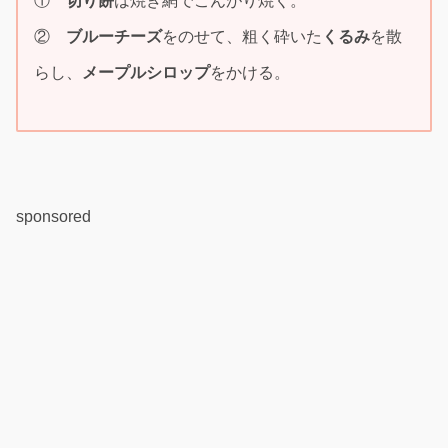
①
切り餅
は焼き網でこんがり焼く。
②
ブルーチーズ
をのせて、粗く砕いた
くるみ
を散
らし、
メープルシロップ
をかける。
sponsored