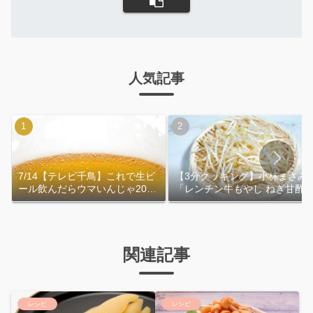
人気記事
7/14【テレビ千鳥】これで生ビ
【3分クッキング】小林まさみ
ール飲んだらウマいんじゃ2026
「レンチン牛もやし ねぎ甘酢
｜おおよその作り方
れ」作り方
関連記事
レシピ
レシピ