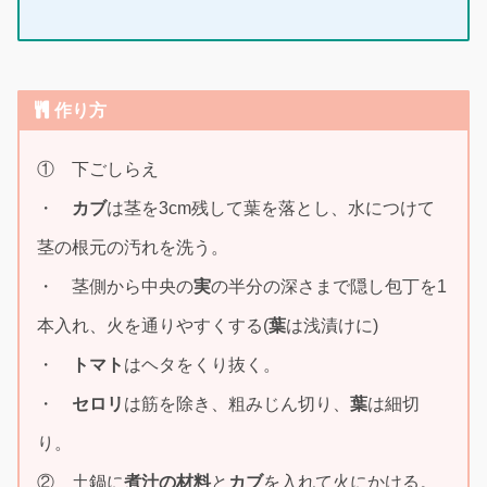
作り方
① 下ごしらえ
・
カブ
は茎を3cm残して葉を落とし、水につけて
茎の根元の汚れを洗う。
・ 茎側から中央の
実
の半分の深さまで隠し包丁を1
本入れ、火を通りやすくする(
葉
は浅漬けに)
・
トマト
はヘタをくり抜く。
・
セロリ
は筋を除き、粗みじん切り、
葉
は細切
り。
② 土鍋に
煮汁の材料
と
カブ
を入れて火にかける。