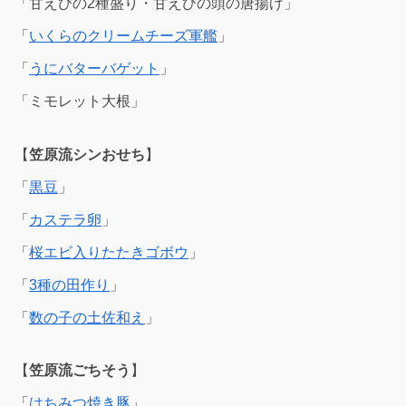
「甘えびの2種盛り・甘えびの頭の唐揚げ」
「
いくらのクリームチーズ軍艦
」
「
うにバターバゲット
」
「ミモレット大根」
【
笠原流シンおせち
】
「
黒豆
」
「
カステラ卵
」
「
桜エビ入りたたきゴボウ
」
「
3種の田作り
」
「
数の子の土佐和え
」
【
笠原流ごちそう
】
「
はちみつ焼き豚
」