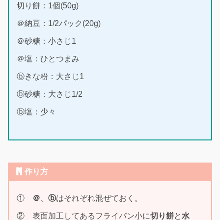
切り餅：1個(50g)
＠納豆：1/2パック(20g)
＠砂糖：小さじ1
＠塩：ひとつまみ
ⓑきな粉：大さじ1
ⓑ砂糖：大さじ1/2
ⓑ塩：少々
作り方
①
＠
、
ⓑ
はそれぞれ混ぜておく。
② 表面加工してあるフライパン小に
切り餅
と
水