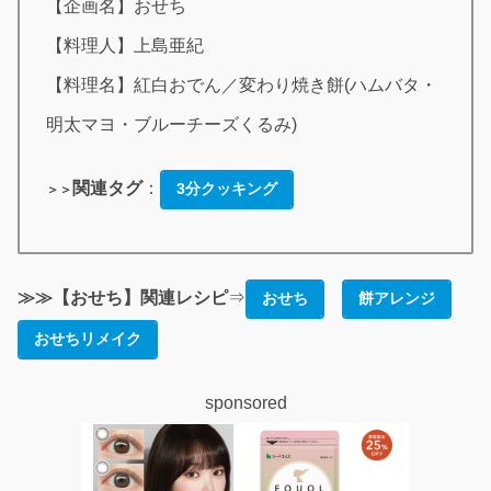
【企画名】おせち
【料理人】上島亜紀
【料理名】紅白おでん／変わり焼き餅(ハムバタ・
明太マヨ・ブルーチーズくるみ)
関連タグ
：
3分クッキング
＞＞
≫≫【おせち】関連レシピ
⇒
おせち
餅アレンジ
おせちリメイク
sponsored