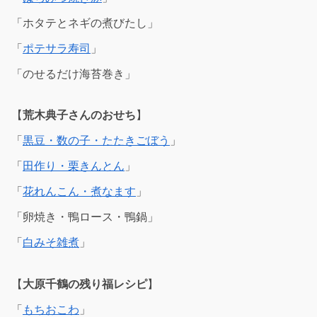
「ホタテとネギの煮びたし」
「
ポテサラ寿司
」
「のせるだけ海苔巻き」
【
荒木典子さんのおせち
】
「
黒豆・数の子・たたきごぼう
」
「
田作り・栗きんとん
」
「
花れんこん・煮なます
」
「卵焼き・鴨ロース・鴨鍋」
「
白みそ雑煮
」
【
大原千鶴の残り福レシピ
】
「
もちおこわ
」