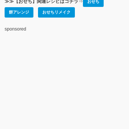
≫≫【おせち】関連レシピはコチラ
⇒
おせち
餅アレンジ
おせちリメイク
sponsored