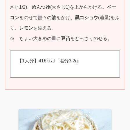
さじ1/2)、
めんつゆ
(大さじ1)を上からかける。
ベー
コン
をのせて熱々の
油
をかけ、
黒コショウ
(適量)をふ
り、
レモン
を添える。
※ ちょい大きめの皿に
豆苗
をどっさりのせる。
【1人分】416kcal 塩分3.2g