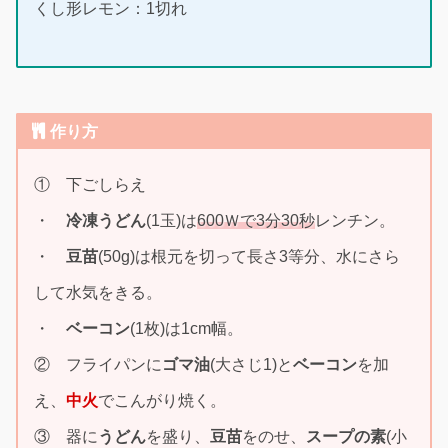
くし形レモン：1切れ
作り方
① 下ごしらえ
・
冷凍うどん
(1玉)は
600Ｗで3分30秒
レンチン。
・
豆苗
(50g)は根元を切って長さ3等分、水にさら
して水気をきる。
・
ベーコン
(1枚)は1cm幅。
② フライパンに
ゴマ油
(大さじ1)と
ベーコン
を加
え、
中火
でこんがり焼く。
③ 器に
うどん
を盛り、
豆苗
をのせ、
スープの素
(小