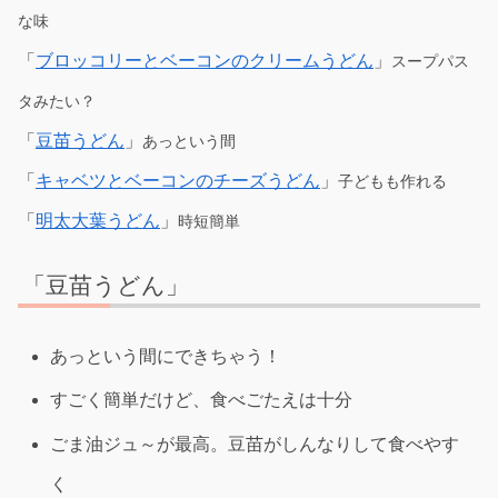
な味
「
ブロッコリーとベーコンのクリームうどん
」
スープパス
タみたい？
「
豆苗うどん
」
あっという間
「
キャベツとベーコンのチーズうどん
」
子どもも作れる
「
明太大葉うどん
」
時短簡単
「豆苗うどん」
あっという間にできちゃう！
すごく簡単だけど、食べごたえは十分
ごま油ジュ～が最高。豆苗がしんなりして食べやす
く