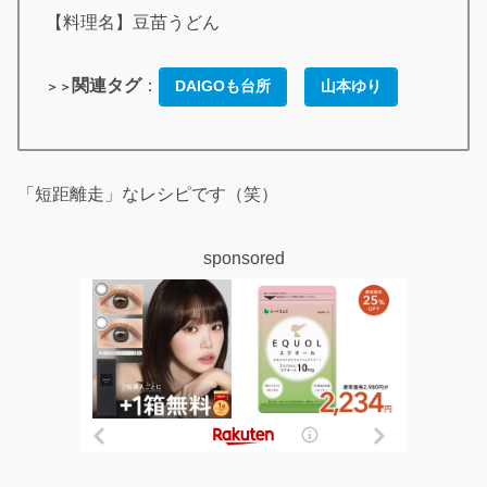
【料理名】豆苗うどん
関連タグ
：
DAIGOも台所
山本ゆり
＞＞
「短距離走」なレシピです（笑）
sponsored