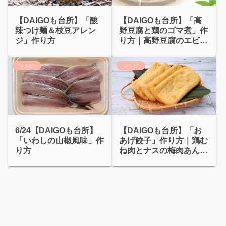
【DAIGOも台所】「酸
【DAIGOも台所】「高
辣つけ麺＆枝豆アレン
野豆腐と鶏のゴマ煮」作
ジ」作り方
り方｜高野豆腐のエビマ
ヨ風
レシピ
レシピ
6/24【DAIGOも台所】
【DAIGOも台所】「お
「いわしの山椒風味」作
あげ餃子」作り方｜鶏む
り方
ね肉とナスの梅肉あんか
け