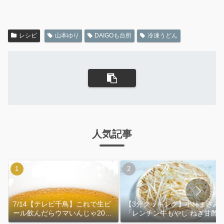
レシピ
山本ゆり
DAIGOも台所
冷凍うどん
人気記事
7/14【テレビ千鳥】これで生ビ
【3分クッキング】小林まさみ
ール飲んだらウマいんじゃ2026
「レンチン牛もやし ねぎ甘酢
｜おおよその作り方
れ」作り方