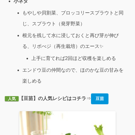
小ネタ
もやしや貝割菜、ブロッコリースプラウトと同
じ、スプラウト（発芽野菜）
根元を残して水に浸しておくと再び芽が伸び
る、リボべジ（再生栽培）のエース✨
上手に育てれば2回ほど収穫を楽しめる
エンドウ豆の仲間なので、ほのかな豆の甘みを
楽しめる
【豆苗】の人気レシピはコチラ
⇒
豆苗
人気