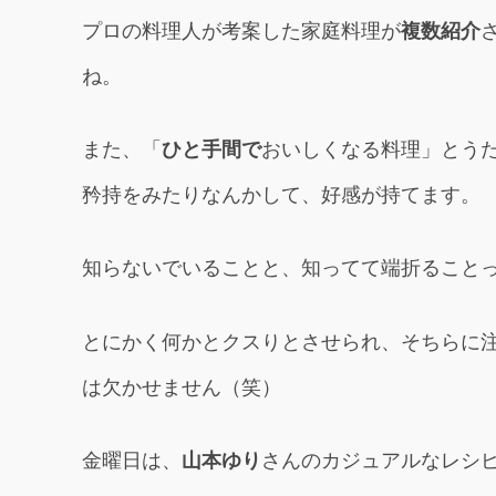
プロの料理人が考案した家庭料理が
複数紹介
ね。
また、「
ひと手間で
おいしくなる料理」とう
矜持をみたりなんかして、好感が持てます。
知らないでいることと、知ってて端折ること
とにかく何かとクスりとさせられ、そちらに
は欠かせません（笑）
金曜日は、
山本ゆり
さんのカジュアルなレシ