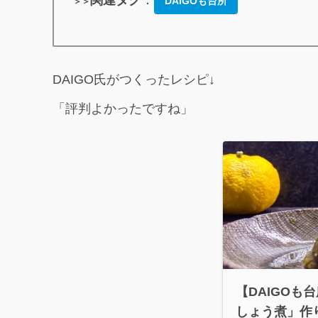
関連タグ
：
DAIGOも台所
＞＞
DAIGO氏がつくったレシピ↓
「評判よかったですね」
【DAIGOも
しょう煮」作