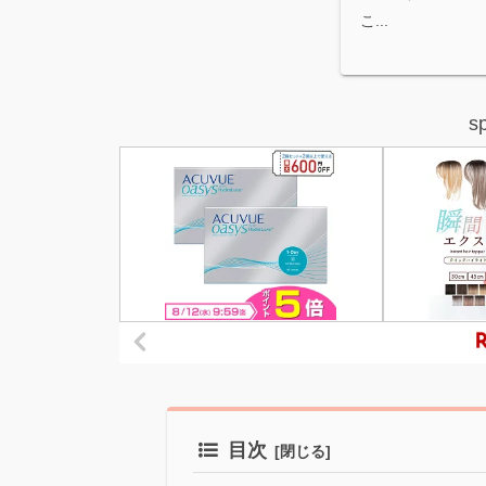
こ...
s
目次