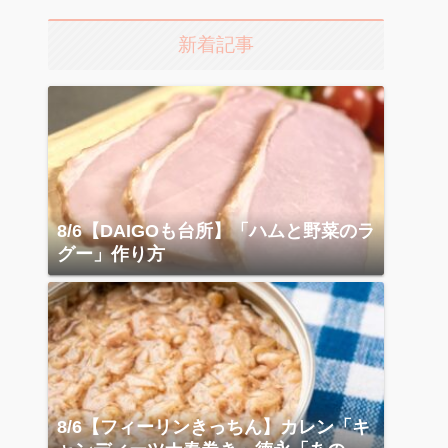
新着記事
8/6【DAIGOも台所】「ハムと野菜のラ
グー」作り方
8/6【フィーリンきっちん】カレン「キ