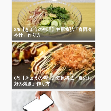
8/5【きょうの料理】笠原将弘「春雨冷
や汁」作り方
8/5【きょうの料理】笠原将弘「夏のお
好み焼き」作り方