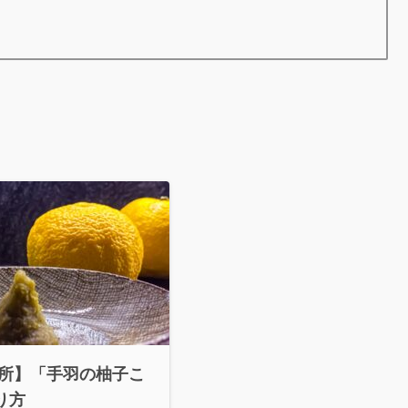
台所】「手羽の柚子こ
り方