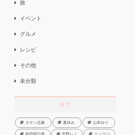
旅
イベント
グルメ
レシピ
その他
未分類
タグ
タサン志麻
夏休み
山本ゆり
和田明日香
平野レミ
リュウジ