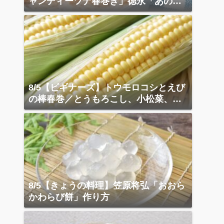
ャンディーツナ春巻き」徳永「あの店
の天津飯」
8/5【ビギナーズ】トウモロコシとえび
の棒春巻／とうもろこし、小松菜、ベ
ーコン炒め
8/5【きょうの料理】笠原将弘「おおら
かわらび餅」作り方