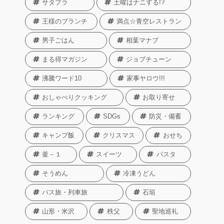
サタプラ
土曜はナニする!?
王様のブランチ
満点☆青空レストラン
男子ごはん
相葉マナブ
まる得マガジン
ジョブチューン
沸騰ワード10
家事ヤロウ!!!
おしゃべりクッキング
お取り寄せ
ランキング
SDGs
防災・備蓄
キャンプ飯
クリスマス
おせち
釜－１
スイーツ
パスタ
そうめん
冷凍うどん
バス旅・列車旅
石垣
山形・米沢
秩父
聖地巡礼