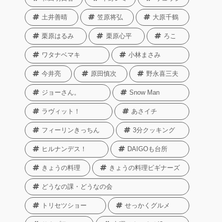
土井善晴
笠原将弘
大原千鶴
栗原はるみ
栗原心平
ろこ
ワタナベマキ
小林まさみ
今井亮
原田慎次
野永喜三夫
ジョーさん。
Snow Man
ラヴィット！
あさイチ
フィーリンきっちん
3分クッキング
ヒルナンデス！
DAIGOも台所
きょうの料理
きょうの料理ビギナーズ
どうなの課・どうなの会
トリセツショー
せっかくグルメ