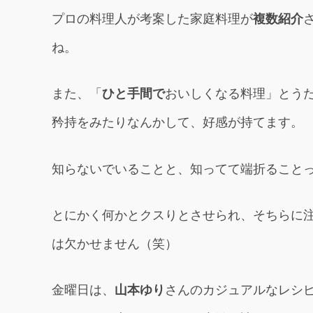
プロの料理人が考案した家庭料理が
複数紹介
ね。
また、「
ひと手間で
おいしくなる料理」とう
矜持をみたりなんかして、好感が持てます。
知らないでいることと、知ってて端折ること
とにかく何かとクスりとさせられ、そちらに
は欠かせません（笑）
金曜日は、
山本ゆり
さんのカジュアルなレシ