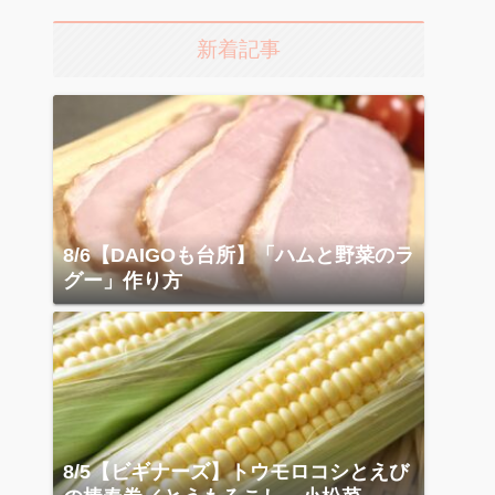
新着記事
8/6【DAIGOも台所】「ハムと野菜のラ
グー」作り方
8/5【ビギナーズ】トウモロコシとえび