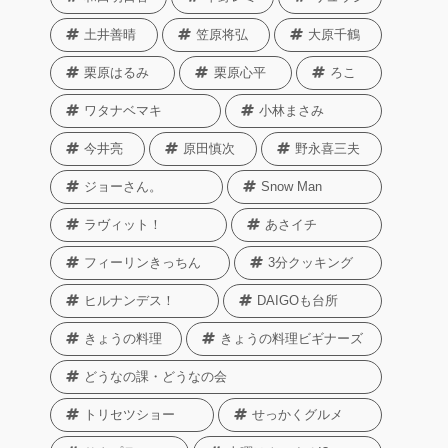
土井善晴
笠原将弘
大原千鶴
栗原はるみ
栗原心平
ろこ
ワタナベマキ
小林まさみ
今井亮
原田慎次
野永喜三夫
ジョーさん。
Snow Man
ラヴィット！
あさイチ
フィーリンきっちん
3分クッキング
ヒルナンデス！
DAIGOも台所
きょうの料理
きょうの料理ビギナーズ
どうなの課・どうなの会
トリセツショー
せっかくグルメ