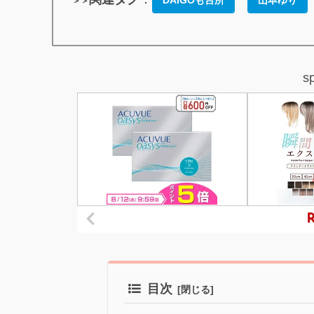
DAIGOも台所
山本ゆり
＞＞
s
目次