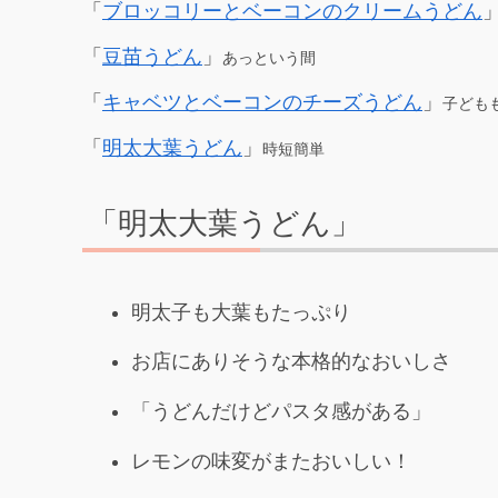
「
ブロッコリーとベーコンのクリームうどん
「
豆苗うどん
」
あっという間
「
キャベツとベーコンのチーズうどん
」
子ども
「
明太大葉うどん
」
時短簡単
「明太大葉うどん」
明太子も大葉もたっぷり
お店にありそうな本格的なおいしさ
「うどんだけどパスタ感がある」
レモンの味変がまたおいしい！