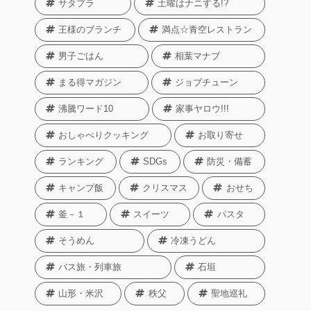
サタプラ
土曜はナニする!?
王様のブランチ
満点☆青空レストラン
男子ごはん
相葉マナブ
まる得マガジン
ジョブチューン
沸騰ワード10
家事ヤロウ!!!
おしゃべりクッキング
お取り寄せ
ランキング
SDGs
防災・備蓄
キャンプ飯
クリスマス
おせち
釜－１
スイーツ
パスタ
そうめん
冷凍うどん
バス旅・列車旅
石垣
山形・米沢
秩父
聖地巡礼