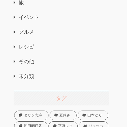
旅
イベント
グルメ
レシピ
その他
未分類
タグ
タサン志麻
夏休み
山本ゆり
和田明日香
平野レミ
リュウジ