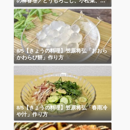
の棒春巻／とうもろこし、小松菜、ベ
ーコン炒め
8/5【きょうの料理】笠原将弘「おおら
かわらび餅」作り方
8/5【きょうの料理】笠原将弘「春雨冷
や汁」作り方