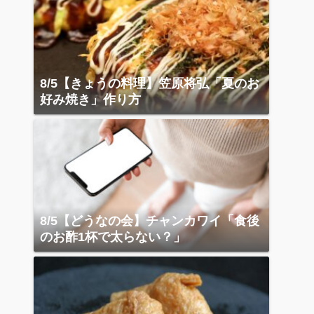
8/5【きょうの料理】笠原将弘「夏のお
好み焼き」作り方
8/5【どうなの会】チャンカワイ「食後
のお酢1杯で太らない？」