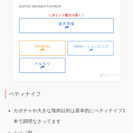
journal standard Furniture
＼ポイント最大11倍！／
楽天市場
Amazon
Yahoo！ショッピング
メルカリ
ポチップ
ペティナイフ
カボチャや大きな塊肉以外は基本的にペティナイフ1
本で調理なさってます
ミソノ製