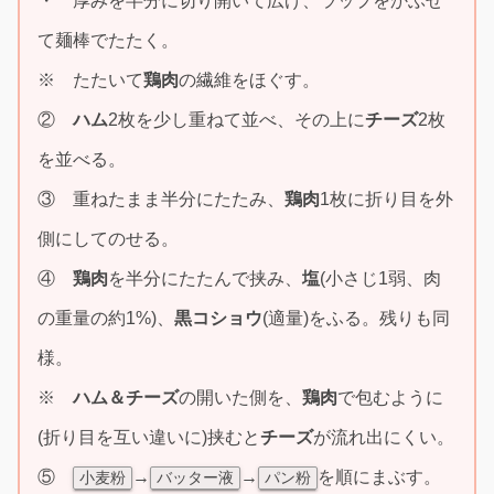
・ 厚みを半分に切り開いて広げ、ラップをかぶせ
て麺棒でたたく。
※ たたいて
鶏肉
の繊維をほぐす。
②
ハム
2枚を少し重ねて並べ、その上に
チーズ
2枚
を並べる。
③ 重ねたまま半分にたたみ、
鶏肉
1枚に折り目を外
側にしてのせる。
④
鶏肉
を半分にたたんで挟み、
塩
(小さじ1弱、肉
の重量の約1%)、
黒コショウ
(適量)をふる。残りも同
様。
※
ハム＆チーズ
の開いた側を、
鶏肉
で包むように
(折り目を互い違いに)挟むと
チーズ
が流れ出にくい。
⑤
→
→
を順にまぶす。
小麦粉
バッター液
パン粉