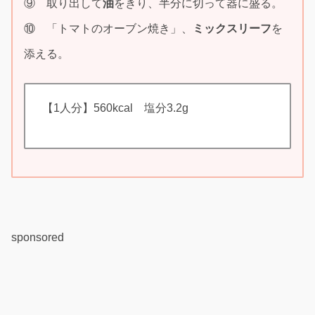
⑨ 取り出して
油
をきり、半分に切って器に盛る。
⑩ 「トマトのオーブン焼き」、
ミックスリーフ
を
添える。
【1人分】560kcal 塩分3.2g
sponsored