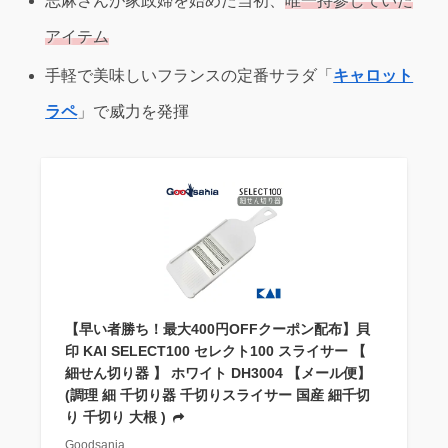
志麻さんが家政婦を始めた当初、
唯一持参していた
アイテム
手軽で美味しいフランスの定番サラダ「
キャロット
ラペ
」で威力を発揮
【早い者勝ち！最大400円OFFクーポン配布】貝
印 KAI SELECT100 セレクト100 スライサー 【
細せん切り器 】 ホワイト DH3004 【メール便】
(調理 細 千切り器 千切りスライサー 国産 細千切
り 千切り 大根 )
Goodsania