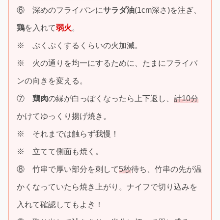
⑥ 深めのフライパンに
サラダ油
(1cm深さ)を注ぎ、
鶏
を入れて
弱火
。
※ ぷくぷくするくらいの火加減。
※ 火の通りを均一にするために、たまにフライパ
ンの向きを変える。
⑦
鶏肉
の縁が白っぽくなったら上下返し、
計10分
かけてゆっくり揚げ焼き。
※ それまでは触らず我慢！
※ 立てて側面も焼く。
⑧ 竹串で厚い部分を刺して
5秒
待ち、竹串の先が温
かくなっていたら焼き上がり。ナイフで切り込みを
入れて確認してもよき！