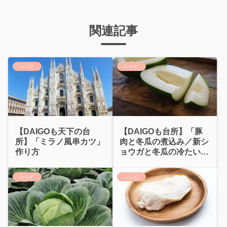
関連記事
レシピ
レシピ
【DAIGOも天下の台
【DAIGOも台所】「豚
所】「ミラノ風串カツ」
肉と冬瓜の煮込み／新シ
作り方
ョウガと冬瓜の冷たい煮
物」作り方
レシピ
レシピ