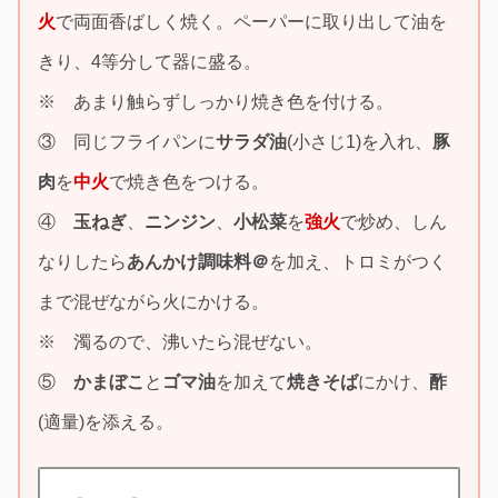
火
で両面香ばしく焼く。ペーパーに取り出して油を
きり、4等分して器に盛る。
※ あまり触らずしっかり焼き色を付ける。
③ 同じフライパンに
サラダ油
(小さじ1)を入れ、
豚
肉
を
中火
で焼き色をつける。
④
玉ねぎ
、
ニンジン
、
小松菜
を
強火
で炒め、しん
なりしたら
あんかけ調味料＠
を加え、トロミがつく
まで混ぜながら火にかける。
※ 濁るので、沸いたら混ぜない。
⑤
かまぼこ
と
ゴマ油
を加えて
焼きそば
にかけ、
酢
(適量)を添える。