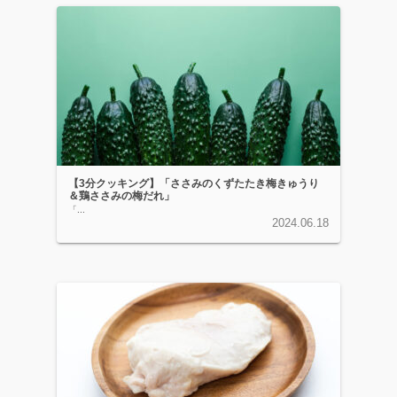
【3分クッキング】「ささみのくずたたき梅きゅうり
＆鶏ささみの梅だれ」
「...
2024.06.18