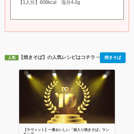
【1人分】608kcal 塩分4.0g
【焼きそば】の人気レシピはコチラ
⇒
焼きそば
人気
【ラヴィット】一番おいしい「袋入り焼きそば」ラン
キング