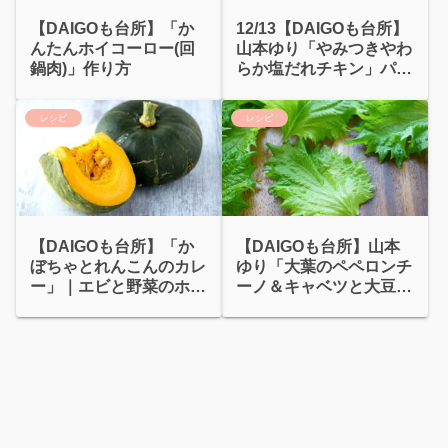
【DAIGOも台所】「か
12/13【DAIGOも台所】
んたんホイコーロー(回
山本ゆり「やみつきやわ
鍋肉)」作り方
らか塩だれチキン」パサ
つき解決！
レシピ
レシピ
【DAIGOも台所】「か
【DAIGOも台所】山本
ぼちゃとれんこんのカレ
ゆり「大葉のペペロンチ
ー」｜エビと野菜のホッ
ーノ＆キャベツと大豆の
トサラダ
チーズスープ」