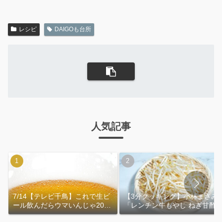
レシピ
DAIGOも台所
人気記事
7/14【テレビ千鳥】これで生ビ
【3分クッキング】小林まさみ
ール飲んだらウマいんじゃ2026
「レンチン牛もやし ねぎ甘酢
｜おおよその作り方
れ」作り方