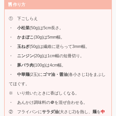
作り方
① 下ごしらえ
・
小松菜
(50g)は5cm長さ。
・
かまぼこ
(30g)は5mm幅。
・
玉ねぎ
(50g)は繊維に逆らって3mm幅。
・
ニンジン
(20g)は1cm幅の短冊切り。
・
豚バラ肉
(100g)は4cm幅。
・
中華麺
(2玉)に
ゴマ油・醤油
(各小さじ1)をまぶし
てほぐす。
※ いり焼いたときに香ばしくなる。
・ あんかけ調味料の
＠
を混ぜ合わせる。
② フライパンに
サラダ油
(大さじ2)を熱し、
麺
を
中