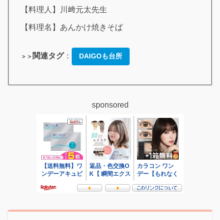
【料理人】川﨑元太先生
【料理名】あんかけ焼きそば
関連タグ
：
DAIGOも台所
＞＞
sponsored