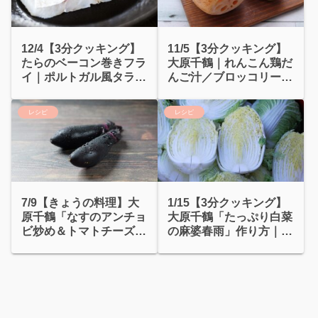
12/4【3分クッキング】
11/5【3分クッキング】
たらのベーコン巻きフラ
大原千鶴｜れんこん鶏だ
イ｜ポルトガル風タラと
んご汁／ブロッコリーと
じゃがいもの炒め
ゆで卵のサラダ
レシピ
レシピ
7/9【きょうの料理】大
1/15【3分クッキング】
原千鶴「なすのアンチョ
大原千鶴「たっぷり白菜
ビ炒め＆トマトチーズ焼
の麻婆春雨」作り方｜麻
き」作り方
婆パスタ