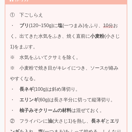
① 下ごしらえ
・
ブリ
(120~150g)に
塩
(一つまみ)をふり、
10分
お
く。出てきた水気をふき、焼く直前に
小麦粉
(小さじ
1)をまぶす。
※ 水気をふいてクサミを除く。
※ 小麦粉で焼き目がキレイにつき、ソースが絡み
やすくなる。
・
長ネギ
(100g)は斜め薄切り。
・
エリンギ
(60g)は長さ半分に切って縦薄切り。
・
柚子みそクリームの材料
は混ぜておく。
② フライパンに
油
(大さじ1)を熱し、
長ネギ
と
エリ
ンギ
を入れ、
塩
(一つまみ)をふって炒める。しんなり