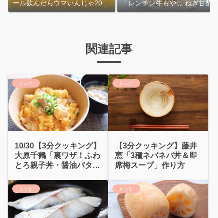
ール飲んだらウマいんじゃ2026
「レンチン牛もやし ねぎ甘酢
｜おおよその作り方
れ」作り方
関連記事
レシピ
レシピ
10/30【3分クッキング】
【3分クッキング】藤井
大原千鶴「裏ワザ！ふわ
恵「3種ネバネバ丼＆即
とろ親子丼・醤油バター
席梅スープ」作り方
せんべい」
レシピ
レシピ