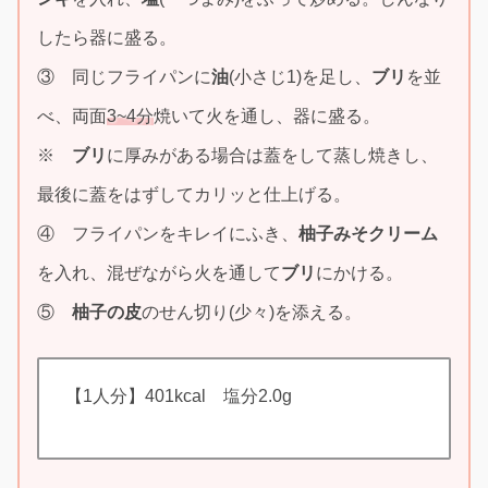
したら器に盛る。
③ 同じフライパンに
油
(小さじ1)を足し、
ブリ
を並
べ、両面
3~4分
焼いて火を通し、器に盛る。
※
ブリ
に厚みがある場合は蓋をして蒸し焼きし、
最後に蓋をはずしてカリッと仕上げる。
④ フライパンをキレイにふき、
柚子みそクリーム
を入れ、混ぜながら火を通して
ブリ
にかける。
⑤
柚子の皮
のせん切り(少々)を添える。
【1人分】401kcal 塩分2.0g