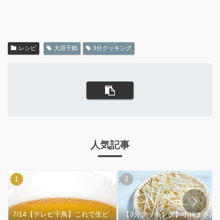
レシピ
大原千鶴
3分クッキング
人気記事
7/14【テレビ千鳥】これで生ビ
【3分クッキング】小林まさみ