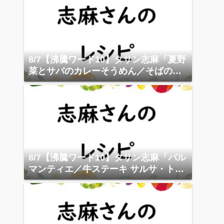
8/7【沸騰ワード10】タサン志麻「夏野
菜とサバのカレーそうめん／そばのサ
ラダニーソワーズ」
8/7【沸騰ワード10】タサン志麻「パル
マンティエ／牛ステーキ サルサ・トン
ナータ」