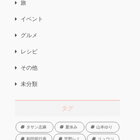
旅
イベント
グルメ
レシピ
その他
未分類
タグ
タサン志麻
夏休み
山本ゆり
和田明日香
平野レミ
リュウジ