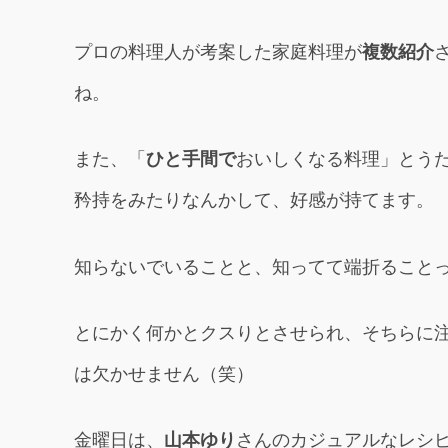
プロの料理人が考案した家庭料理が
複数紹介
ね。
また、「
ひと手間で
おいしくなる料理」とう
矜持をみたりなんかして、好感が持てます。
知らないでいることと、知ってて端折ること
とにかく何かとクスりとさせられ、そちらに
は欠かせません（笑）
金曜日は、
山本ゆり
さんのカジュアルなレシ