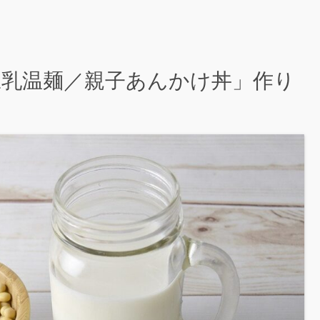
】「豆乳温麺／親子あんかけ丼」作り