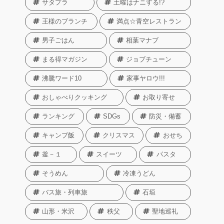
サタプラ
土曜はナニする!?
王様のブランチ
満点☆青空レストラン
男子ごはん
相葉マナブ
まる得マガジン
ジョブチューン
沸騰ワード10
家事ヤロウ!!!
おしゃべりクッキング
お取り寄せ
ランキング
SDGs
防災・備蓄
キャンプ飯
クリスマス
おせち
釜－１
スイーツ
パスタ
そうめん
冷凍うどん
バス旅・列車旅
石垣
山形・米沢
秩父
聖地巡礼