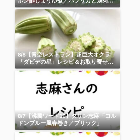
ポン酢しょうゆ煮／パプリカと鶏肉の
スープ煮
8/8【青空レストラン】超巨大オクラ
「ダビデの星」レシピ＆お取り寄せガ
イド
8/7【沸騰ワード10】タサン志麻「コル
ドンブルー風春巻き／ブリック」