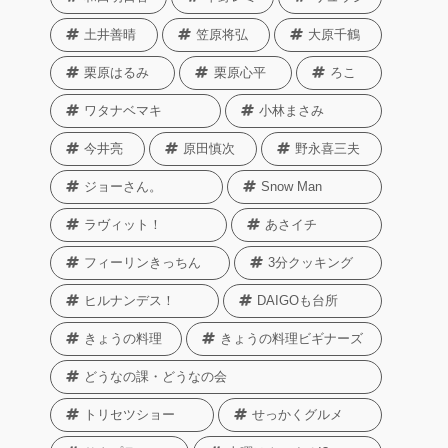
土井善晴
笠原将弘
大原千鶴
栗原はるみ
栗原心平
ろこ
ワタナベマキ
小林まさみ
今井亮
原田慎次
野永喜三夫
ジョーさん。
Snow Man
ラヴィット！
あさイチ
フィーリンきっちん
3分クッキング
ヒルナンデス！
DAIGOも台所
きょうの料理
きょうの料理ビギナーズ
どうなの課・どうなの会
トリセツショー
せっかくグルメ