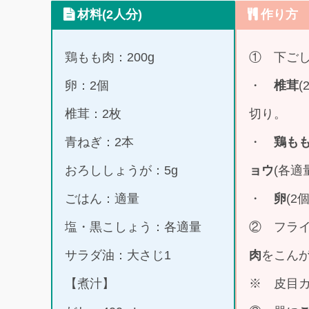
材料(2人分)
作り方
鶏もも肉：200g
① 下ご
卵：2個
・
椎茸
(
椎茸：2枚
切り。
青ねぎ：2本
・
鶏も
おろししょうが：5g
ョウ
(各適
ごはん：適量
・
卵
(2
塩・黒こしょう：各適量
② フラ
サラダ油：大さじ1
肉
をこん
【煮汁】
※ 皮目