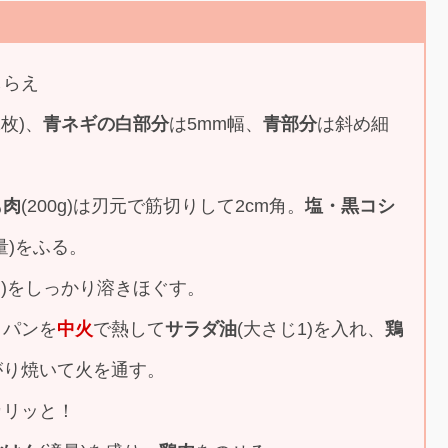
しらえ
2枚)、
青ネギの白部分
は5mm幅、
青部分
は斜め細
も肉
(200g)は刃元で筋切りして2cm角。
塩・黒コシ
量)をふる。
個)をしっかり溶きほぐす。
イパンを
中火
で熱して
サラダ油
(大さじ1)を入れ、
鶏
がり焼いて火を通す。
カリッと！