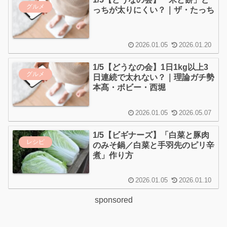
グルメ
っちが太りにくい？｜ザ・たっち
2026.01.05
2026.01.20
1/5【どうなの会】1日1kg以上3
グルメ
日連続で太れない？｜理論ガチ勢
本髙・ボビー・西堀
2026.01.05
2026.05.07
1/5【ビギナーズ】「白菜と豚肉
レシピ
のみそ鍋／白菜と手羽先のピリ辛
煮」作り方
2026.01.05
2026.01.10
sponsored