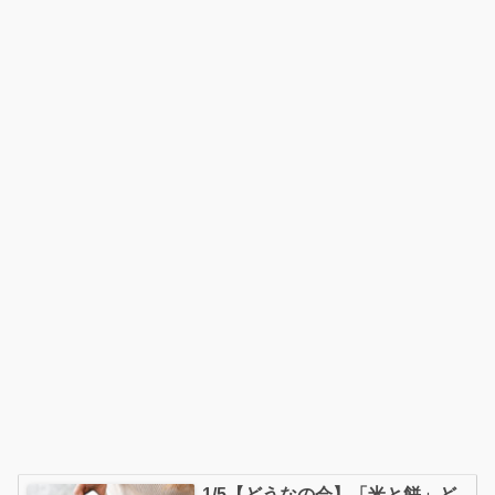
1/5【どうなの会】「米と餅」ど