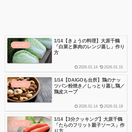
1/14【きょうの料理】大原千鶴
レシピ
「白菜と豚肉のレンジ蒸し」作り
方
2026.01.14
2026.01.15
1/14【DAIGOも台所】鶏のナッ
レシピ
ツパン粉焼き／しっとり蒸し鶏／
鶏皮スープ
2026.01.14
2026.01.19
1/14【3分クッキング】大原千鶴
レシピ
「たらのフリット親子ソース」作
り方