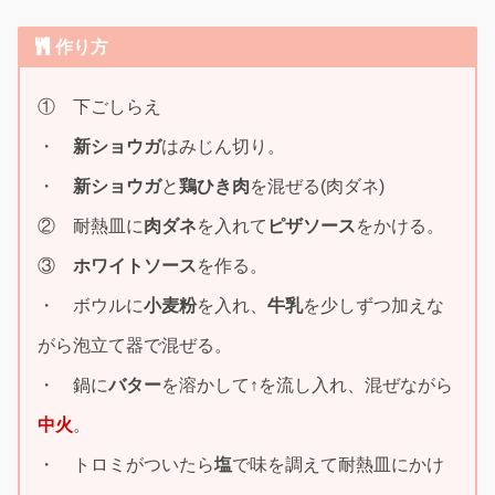
作り方
① 下ごしらえ
・
新ショウガ
はみじん切り。
・
新ショウガ
と
鶏ひき肉
を混ぜる(肉ダネ)
② 耐熱皿に
肉ダネ
を入れて
ピザソース
をかける。
③
ホワイトソース
を作る。
・ ボウルに
小麦粉
を入れ、
牛乳
を少しずつ加えな
がら泡立て器で混ぜる。
・ 鍋に
バター
を溶かして↑を流し入れ、混ぜながら
中火
。
・ トロミがついたら
塩
で味を調えて耐熱皿にかけ