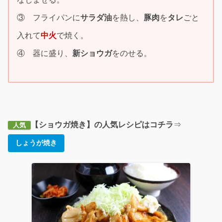
③ フライパンに
サラダ油
を熱し、
豚肉
を
タレ
ごと
入れて
中火
で焼く。
④ 器に盛り、
新ショウガ
をのせる。
【ショウガ焼き】の人気レシピはコチラ
⇒
人気
しょうが焼き