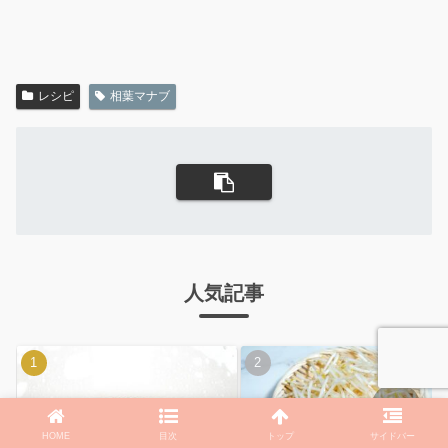
レシピ
相葉マナブ
人気記事
7/14【テレビ千鳥】これで生ビ
【3分クッキング】小林まさみ
HOME
目次
トップ
サイドバー