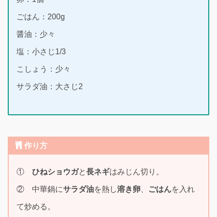
ごはん：200g
醤油：少々
塩：小さじ1/3
こしょう：少々
サラダ油：大さじ2
作り方
①
ひねショウガ
と
長ネギ
はみじん切り。
② 中華鍋に
サラダ油
を熱し
溶き卵
、
ごはん
を入れ
て炒める。