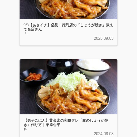
9/3【あさイチ】必見！行列店の「しょうが焼き」教え
て名店さん
「...
2025.09.03
【男子ごはん】黄金比の和風ダレ「豚のしょうが焼
き」作り方｜栗原心平
料...
2024.06.08