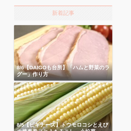
新着記事
8/6【DAIGOも台所】「ハムと野菜のラ
グー」作り方
8/5【ビギナーズ】トウモロコシとえび