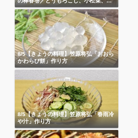
の棒春巻／とうもろこし、小松菜、ベ
ーコン炒め
8/5【きょうの料理】笠原将弘「おおら
かわらび餅」作り方
8/5【きょうの料理】笠原将弘「春雨冷
や汁」作り方