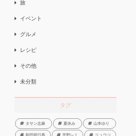
旅
イベント
グルメ
レシピ
その他
未分類
タグ
タサン志麻
夏休み
山本ゆり
和田明日香
平野レミ
リュウジ