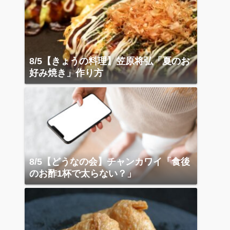
8/5【きょうの料理】笠原将弘「夏のお
好み焼き」作り方
8/5【どうなの会】チャンカワイ「食後
のお酢1杯で太らない？」