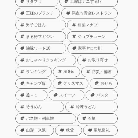
サタプラ
土曜はナニする!?
王様のブランチ
満点☆青空レストラン
男子ごはん
相葉マナブ
まる得マガジン
ジョブチューン
沸騰ワード10
家事ヤロウ!!!
おしゃべりクッキング
お取り寄せ
ランキング
SDGs
防災・備蓄
キャンプ飯
クリスマス
おせち
釜－１
スイーツ
パスタ
そうめん
冷凍うどん
バス旅・列車旅
石垣
山形・米沢
秩父
聖地巡礼