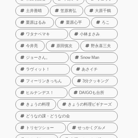
土井善晴
笠原将弘
大原千鶴
栗原はるみ
栗原心平
ろこ
ワタナベマキ
小林まさみ
今井亮
原田慎次
野永喜三夫
ジョーさん。
Snow Man
ラヴィット！
あさイチ
フィーリンきっちん
3分クッキング
ヒルナンデス！
DAIGOも台所
きょうの料理
きょうの料理ビギナーズ
どうなの課・どうなの会
トリセツショー
せっかくグルメ