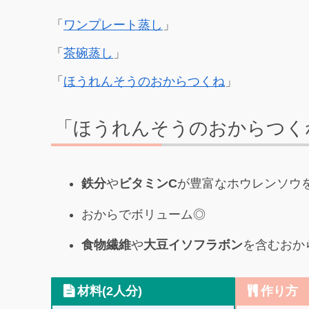
「
ワンプレート蒸し
」
「
茶碗蒸し
」
「
ほうれんそうのおからつくね
」
「ほうれんそうのおからつく
鉄分
や
ビタミンC
が豊富なホウレンソウ
おからでボリューム◎
食物繊維
や
大豆イソフラボン
を含むおか
材料(2人分)
作り方