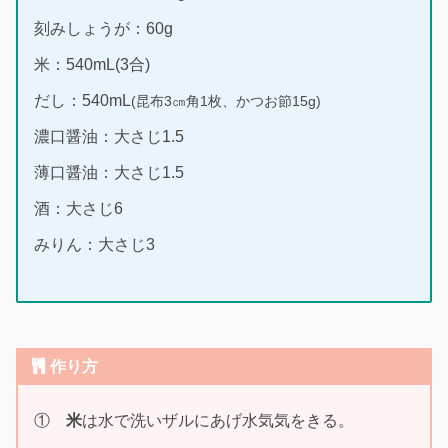
刻みしょうが：60g
米：540mL(3合)
だし：540mL
(昆布3㎝角1枚、かつお節15g)
濃口醤油：大さじ1.5
薄口醤油：大さじ1.5
酒：大さじ6
みりん：大さじ3
作り方
①
米
は水で洗いザルにあげ水気気をきる。