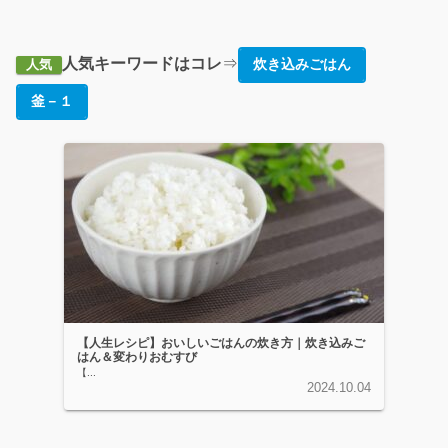
人気キーワード
はコレ
⇒
炊き込みごはん
人気
釜－１
【人生レシピ】おいしいごはんの炊き方｜炊き込みご
はん＆変わりおむすび
【...
2024.10.04