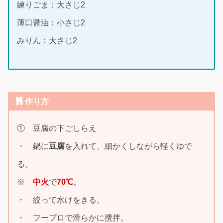
練りごま：大さじ2
薄口醤油：小さじ2
みりん：大さじ2
作り方
① 豆腐の下ごしらえ
・ 鍋に
豆腐
を入れて、細かくしながら軽くゆで
る。
※
中火
で
70℃
。
・ 絞って水けをきる。
・ フープロで滑らかに攪拌。