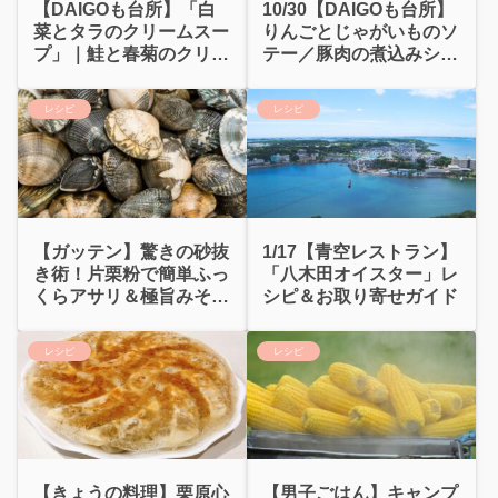
【DAIGOも台所】「白
10/30【DAIGOも台所】
菜とタラのクリームスー
りんごとじゃがいものソ
プ」｜鮭と春菊のクリー
テー／豚肉の煮込みシナ
ムパスタ
モン風味
レシピ
レシピ
【ガッテン】驚きの砂抜
1/17【青空レストラン】
き術！片栗粉で簡単ふっ
「八木田オイスター」レ
くらアサリ＆極旨みそ汁
シピ＆お取り寄せガイド
レシピ
レシピ
レシピ
【きょうの料理】栗原心
【男子ごはん】キャンプ