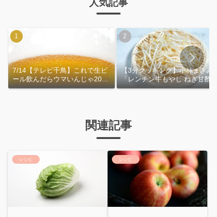
人気記事
7/14【テレビ千鳥】これで生ビ
【3分クッキング】小林まさみ
ール飲んだらウマいんじゃ2026
「レンチン牛もやし ねぎ甘酢
｜おおよその作り方
れ」作り方
関連記事
レシピ
レシピ