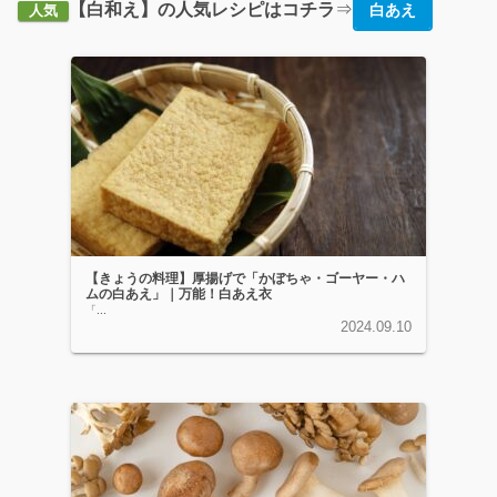
【白和え】の人気レシピはコチラ
⇒
白あえ
人気
【きょうの料理】厚揚げで「かぼちゃ・ゴーヤー・ハ
ムの白あえ」｜万能！白あえ衣
「...
2024.09.10