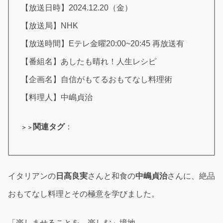
【放送日時】2024.12.20（金）
【放送局】NHK
【放送時間】Eテレ金曜20:00~20:45 再放送有
【番組名】あしたも晴れ！人生レシピ
【企画名】自信がもてるおもてなし料理術
【料理人】中嶋貞治
関連タグ
：
＞＞
イタリアンの
日髙良実
さんと和食の
中嶋貞治
さんに、絶品
おもてなし料理とその極意を学びました。
「楽しませることを、楽しむ」境地。