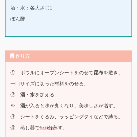
酒・水：各大さじ1
ぽん酢
作り方
① ボウルにオーブンシートをのせて
昆布
を敷き、
一口サイズに切った材料をのせる。
②
酒・水
を加える。
※
酒
が入ると味が丸くなり、美味しさが増す。
③ シートをくるみ、ラッピングタイなどで縛る。
④ 蒸し器で
5~6分
蒸す。