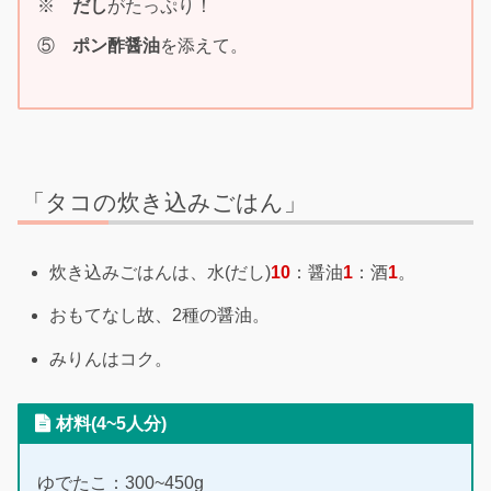
※
だし
がたっぷり！
⑤
ポン酢醤油
を添えて。
「タコの炊き込みごはん」
炊き込みごはんは、水(だし)
10
：醤油
1
：酒
1
。
おもてなし故、2種の醤油。
みりんはコク。
材料(4~5人分)
ゆでたこ：300~450g