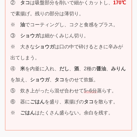
②
タコ
は吸盤部分を削いで細かくカットし、
170℃
で素揚げ。残りの部分は薄切り。
※
油
でコーティングし、コクと食感をプラス。
③
ショウガ
は細かくみじん切り。
※ 大きな
ショウガ
は口の中で砕けるときに辛みが
出てしまう。
④
米
を内釜に入れ、
だし
、
酒
、2種の
醤油
、
みりん
を加え、
ショウガ
、
タコ
をのせて炊飯。
⑤ 炊き上がったら混ぜ合わせて
5~6分
蒸らす。
⑥ 器に
ごはん
を盛り、素揚げの
タコ
を散らす。
※
ごはん
はたくさん盛らない。余白を残す。