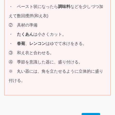
・ ペースト状になったら
調味料
などを少しづつ加
えて数回攪拌(和え衣)
② 具材の準備
・
たくあん
は小さくカット。
・
春菊
、
レンコン
はゆでて水けをきる。
③ 和え衣と合わせる。
④ 季節を意識した器に、盛り付ける。
※ 丸い器には、角を立たせるように立体的に盛り
付ける。