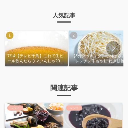
人気記事
7/14【テレビ千鳥】これで生ビ
【3分クッキング】小林まさみ
ール飲んだらウマいんじゃ2026
「レンチン牛もやし ねぎ甘酢
｜おおよその作り方
れ」作り方
関連記事
レシピ
レシピ