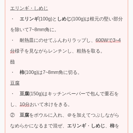
エリンギ・しめじ
・
エリンギ
(100g)と
しめじ
(100g)は根元の堅い部分
を除いて7~8mm角に。
・ 耐熱皿にのせてふんわりラップし、
600Wで3~4
分
様子を見ながらレンチンし、粗熱を取る。
柿
・
柿
(100g)は7~8mm角に切る。
豆腐
・
豆腐
(150g)はキッチンペーパーで包んで重石を
し、
10分
おいて水けをきる。
②
豆腐
をボウルに入れ、＠を加えてつぶしながら
なめらかになるまで混ぜ、
エリンギ
・
しめじ
、
柿
を