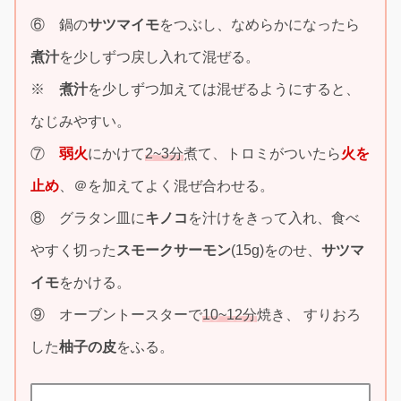
⑥ 鍋の
サツマイモ
をつぶし、なめらかになったら
煮汁
を少しずつ戻し入れて混ぜる。
※
煮汁
を少しずつ加えては混ぜるようにすると、
なじみやすい。
⑦
弱火
にかけて
2~3分
煮て、トロミがついたら
火を
止め
、＠を加えてよく混ぜ合わせる。
⑧ グラタン皿に
キノコ
を汁けをきって入れ、食べ
やすく切った
スモークサーモン
(15g)をのせ、
サツマ
イモ
をかける。
⑨ オーブントースターで
10~12分
焼き、 すりおろ
した
柚子の皮
をふる。