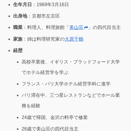
生年月日
：1969年3月16日
出身地
：京都市左京区
職業
：料理人、料理旅館「
美山荘
」の四代目当主
家族
：姉は料理研究家の
大原千鶴
経歴
高校卒業後、イギリス・ブラッドフォード大学
でホテル経営学を学ぶ
フランス・パリ大学ホテル経営学科に進学
パリ滞在中、三つ星レストランなどでホール業
務を経験
24歳で帰国、金沢の料亭で修業
26歳で美山荘の四代目当主