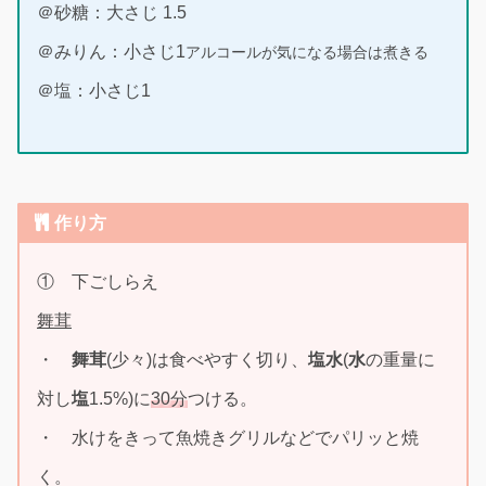
＠砂糖：大さじ 1.5
＠みりん：小さじ1
アルコールが気になる場合は煮きる
＠塩：小さじ1
作り方
① 下ごしらえ
舞茸
・
舞茸
(少々)は食べやすく切り、
塩水
(
水
の重量に
対し
塩
1.5%)に
30分
つける。
・ 水けをきって魚焼きグリルなどでパリッと焼
く。