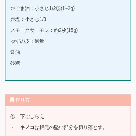
＠ごま油：小さじ1/2弱(1~2g)
＠塩：小さじ1/3
スモークサーモン：約2枚(15g)
ゆずの皮：適量
醤油
砂糖
作り方
① 下ごしらえ
・
キノコ
は根元の堅い部分を切り落とす。