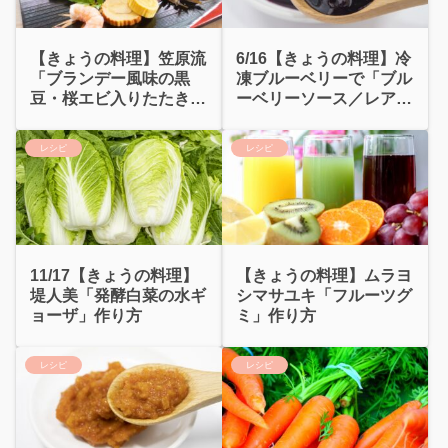
【きょうの料理】笠原流
6/16【きょうの料理】冷
「ブランデー風味の黒
凍ブルーベリーで「ブル
豆・桜エビ入りたたきゴ
ーベリーソース／レアチ
ボウ」シンおせち
ーズケーキ」
レシピ
レシピ
11/17【きょうの料理】
【きょうの料理】ムラヨ
堤人美「発酵白菜の水ギ
シマサユキ「フルーツグ
ョーザ」作り方
ミ」作り方
レシピ
レシピ