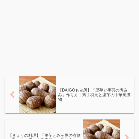
【DAIGOも台所】「里芋と手羽の煮込
み」作り方｜鶏手羽元と里芋の中華風煮
物
【きょうの料理】「里芋とみそ豚の煮物