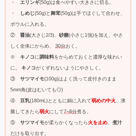
・
エリンギ
(50g)は食べやすい大きさに切る。
・
しめじ
(50g)と
舞茸
(50g)は手でほぐして合わせ、
ボウルに入れる。
②
醤油
(大さじ2/3)、
砂糖
(小さじ1強)を加え、やさ
しく全体にからめ、
30分
おく。
※
キノコ
に
調味料
をからめておくと濃厚な味わい
に。
キノコ
がくずれないようにやさしく。
③
サツマイモ
(100g)はよく洗って皮付きのまま
5mm角(皮はむいても◎)
④
豆乳
(180mL)とともに鍋に入れて
弱めの中火
、沸
騰してきたら
弱火
にして
7~8分
煮る。
⑤
サツマイモ
が柔らかくなったら
火を止め
、
煮汁
だけを取り出す。