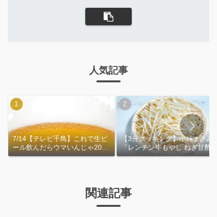
人気記事
7/14【テレビ千鳥】これで生ビ
【3分クッキング】小林まさみ
ール飲んだらウマいんじゃ2026
「レンチン牛もやし ねぎ甘酢
｜おおよその作り方
れ」作り方
関連記事