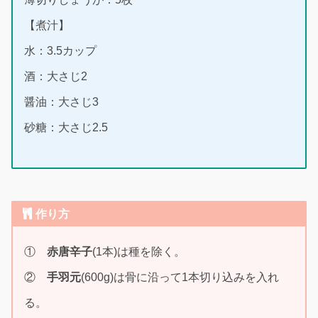
【煮汁】
水：3.5カップ
酒：大さじ2
醤油：大さじ3
砂糖：大さじ2.5
作り方
①
赤唐辛子
(1本)は種を除く。
②
手羽元
(600g)は骨に沿って1本切り込みを入れ
る。