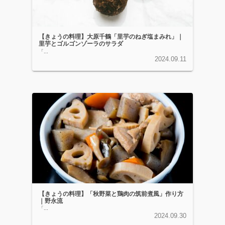
【きょうの料理】大原千鶴「里芋のねぎ塩まみれ」｜
里芋とゴルゴンゾーラのサラダ
「...
2024.09.11
【きょうの料理】「秋野菜と鶏肉の筑前煮風」作り方
｜野永流
「...
2024.09.30