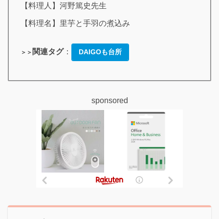
【料理人】河野篤史先生
【料理名】里芋と手羽の煮込み
関連タグ
：
DAIGOも台所
＞＞
sponsored