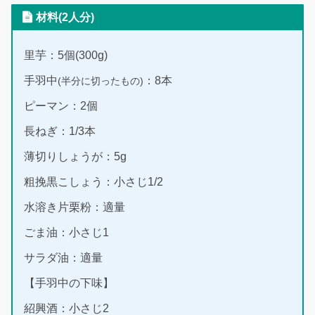
材料(2人分)
里芋：5個(300g)
手羽中
：8本
(半分に切ったもの)
ピーマン：2個
長ねぎ：1/3本
薄切りしょうが：5g
粗挽黒こしょう：小さじ1/2
水溶き片栗粉：適量
ごま油：小さじ1
サラダ油：適量
【手羽中の下味】
紹興酒：小さじ2