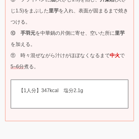
じ1.5)をまぶした
里芋
を入れ、表面が固まるまで焼き
つける。
⑩
手羽元
を中華鍋の片側に寄せ、空いた所に
里芋
を加える。
⑪ 時々混ぜながら汁けがほぼなくなるまで
中火
で
5~6分
煮る。
【1人分】347kcal 塩分2.1g