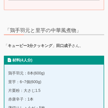
「鶏手羽元と里芋の中華風煮物」
「
キューピー3分クッキング
」
田口成子
さん。
材料(4人分)
鶏手羽元：8本(600g)
里芋：6~7個(600g)
片栗粉：大さじ1.5
赤唐辛子：1本
薄切りしょうが：5枚