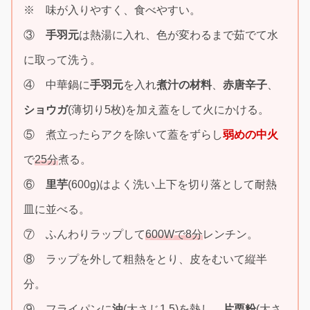
※ 味が入りやすく、食べやすい。
③
手羽元
は熱湯に入れ、色が変わるまで茹でて水
に取って洗う。
④ 中華鍋に
手羽元
を入れ
煮汁の材料
、
赤唐辛子
、
ショウガ
(薄切り5枚)を加え蓋をして火にかける。
⑤ 煮立ったらアクを除いて蓋をずらし
弱めの中火
で
25分
煮る。
⑥
里芋
(600g)はよく洗い上下を切り落として耐熱
皿に並べる。
⑦ ふんわりラップして
600Wで8分
レンチン。
⑧ ラップを外して粗熱をとり、皮をむいて縦半
分。
⑨ フライパンに
油
(大さじ1.5)を熱し、
片栗粉
(大さ