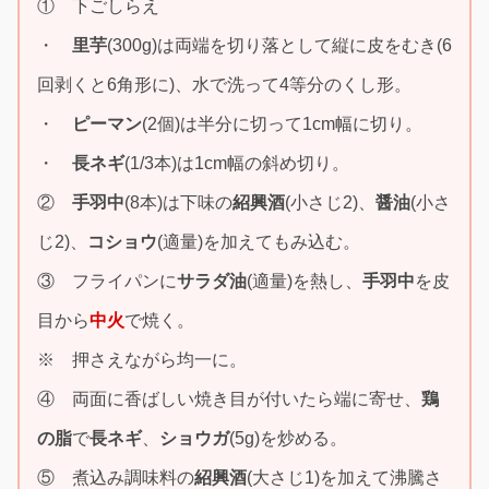
① 下ごしらえ
・
里芋
(300g)は両端を切り落として縦に皮をむき(6
回剥くと6角形に)、水で洗って4等分のくし形。
・
ピーマン
(2個)は半分に切って1cm幅に切り。
・
長ネギ
(1/3本)は1cm幅の斜め切り。
②
手羽中
(8本)は下味の
紹興酒
(小さじ2)、
醤油
(小さ
じ2)、
コショウ
(適量)を加えてもみ込む。
③ フライパンに
サラダ油
(適量)を熱し、
手羽中
を皮
目から
中火
で焼く。
※ 押さえながら均一に。
④ 両面に香ばしい焼き目が付いたら端に寄せ、
鶏
の脂
で
長ネギ
、
ショウガ
(5g)を炒める。
⑤ 煮込み調味料の
紹興酒
(大さじ1)を加えて沸騰さ