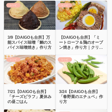
レシピ
レシピ
3/9【DAIGOも台所】万
【DAIGOも台所】「ミ
能スパイス味噌「鯛のス
ートローフ＆鶏のオーブ
パイス味噌焼き」作り方
ン焼き」作り方｜クリス
マスのメイン
レシピ
レシピ
7/21【DAIGOも台所】
3/24【DAIGOも台所】
「チーズピラフ」夏休み
「春野菜のエチュベ」作
の昼ごはん
り方