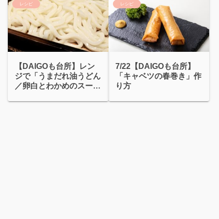
レシピ
レシピ
【DAIGOも台所】レン
7/22【DAIGOも台所】
ジで「うまだれ油うどん
「キャベツの春巻き」作
／卵白とわかめのスー
り方
プ」山本ゆり