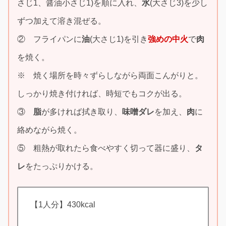
さじ1、醤油小さじ1)を順に入れ、
水
(大さじ3)を少し
ずつ加えて溶き混ぜる。
② フライパンに
油
(大さじ1)を引き
強めの中火
で
肉
を焼く。
※ 焼く場所を時々ずらしながら両面こんがりと。
しっかり焼き付ければ、時短でもコクが出る。
③
脂
が多ければ拭き取り、
味噌ダレ
を加え、
肉
に
絡めながら焼く。
⑤ 粗熱が取れたら食べやすく切って器に盛り、
タ
レ
をたっぷりかける。
【1人分】430kcal