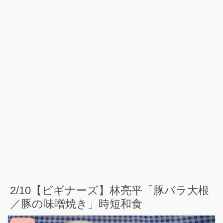
2/10【ビギナーズ】林亮平「豚バラ大根
／豚の味噌焼き」時短和食
レシピ