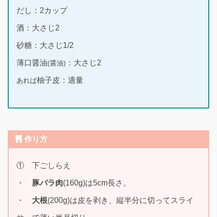
だし：2カップ
酒：大さじ2
砂糖：大さじ1/2
薄口醤油
：大さじ2
(醤油)
柚子皮：適量
あれば
作り方
① 下ごしらえ
・
豚バラ肉
(160g)は5cm長さ。
・
大根
(200g)は皮を剥き、縦半分に切ってスライ