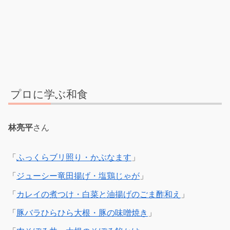
プロに学ぶ和食
林亮平
さん
「
ふっくらブリ照り・かぶなます
」
「
ジューシー竜田揚げ・塩鶏じゃが
」
「
カレイの煮つけ・白菜と油揚げのごま酢和え
」
「
豚バラひらひら大根・豚の味噌焼き
」