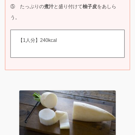
⑤ たっぷりの
煮汁
と盛り付けて
柚子皮
をあしら
う。
【1人分】240kcal