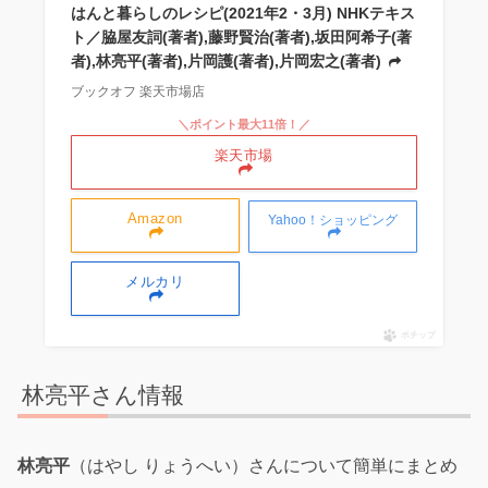
はんと暮らしのレシピ(2021年2・3月) NHKテキス
ト／脇屋友詞(著者),藤野賢治(著者),坂田阿希子(著
者),林亮平(著者),片岡護(著者),片岡宏之(著者)
ブックオフ 楽天市場店
＼ポイント最大11倍！／
楽天市場
Amazon
Yahoo！ショッピング
メルカリ
ポチップ
林亮平さん情報
林亮平
（はやし りょうへい）さんについて簡単にまとめ