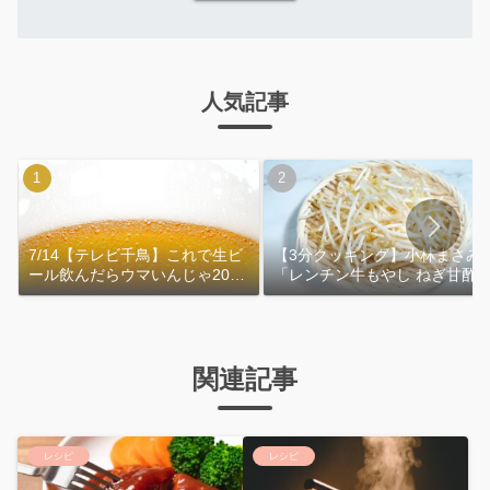
人気記事
7/14【テレビ千鳥】これで生ビ
【3分クッキング】小林まさみ
ール飲んだらウマいんじゃ2026
「レンチン牛もやし ねぎ甘酢
｜おおよその作り方
れ」作り方
関連記事
レシピ
レシピ