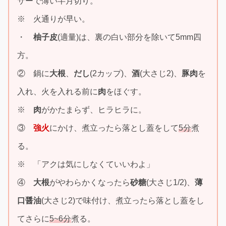
サーで薄い半月切り。
※ 火通りが早い。
・
柚子皮
(適量)は、裏の白い部分を除いて5mm四
方。
② 鍋に
大根
、
だし
(2カップ)、
酒
(大さじ2)、
豚肉
を
入れ、火を入れる前に
肉
をほぐす。
※
肉
がかたまらず、ヒラヒラに。
③
強火
にかけ、煮立ったら落とし蓋をして
5分
煮
る。
※ 「アクは気にしなくていいわよ」
④
大根
がやわらかくなったら
砂糖
(大さじ1/2)、
薄
口醤油
(大さじ2)で味付け、煮立ったら落とし蓋をし
てさらに
5~6分
煮る。