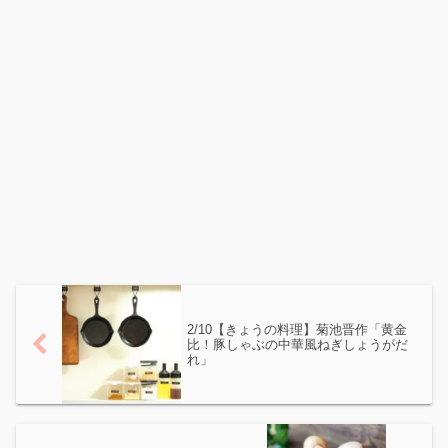
2/10【きょうの料理】菊池晋作「黄金
比！豚しゃぶの中華風ねぎしょうがだ
れ」