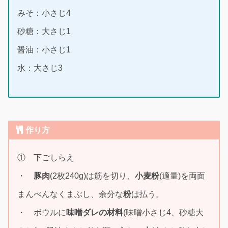
みそ：小さじ4
砂糖：大さじ1
醤油：小さじ1
水：大さじ3
作り方
① 下ごしらえ
・
豚肉
(2枚240g)は筋を切り、
小麦粉
(適量)を両面
まんべんなくまぶし、余分な
粉
は払う。
・ ボウルに
味噌ダレの材料
(味噌小さじ4、砂糖大