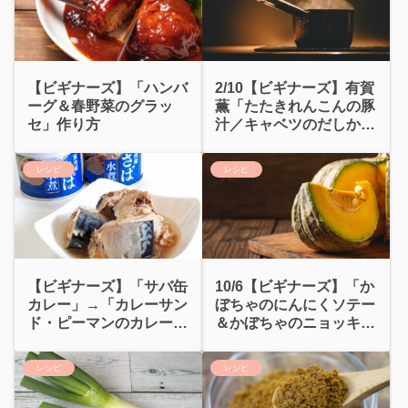
【ビギナーズ】「ハンバ
2/10【ビギナーズ】有賀
ーグ＆春野菜のグラッ
薫「たたきれんこんの豚
セ」作り方
汁／キャベツのだしかけ
スープ」
レシピ
レシピ
【ビギナーズ】「サバ缶
10/6【ビギナーズ】「か
カレー」→「カレーサン
ぼちゃのにんにくソテー
ド・ピーマンのカレー和
＆かぼちゃのニョッキ」
え」
作り方
レシピ
レシピ