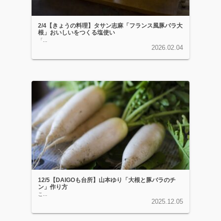
2/4【きょうの料理】タサン志麻「フランス風豚バラ大
根」おいしいをつくる塩使い
「...
2026.02.04
12/5【DAIGOも台所】山本ゆり「大根と豚バラのチ
ン」作り方
こ...
2025.12.05