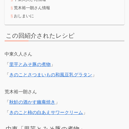
荒木裕一朗さん情報
おしまいに
この回紹介されたレシピ
中東久人さん
「
里芋とみそ豚の煮物
」
「
きのことさつまいもの和風豆乳グラタン
」
荒木裕一朗さん
「
秋鮭の酒かす幽庵焼き
」
「
きのこと柿の白あえサワークリーム
」
中東「里芋とみそ豚の煮物」