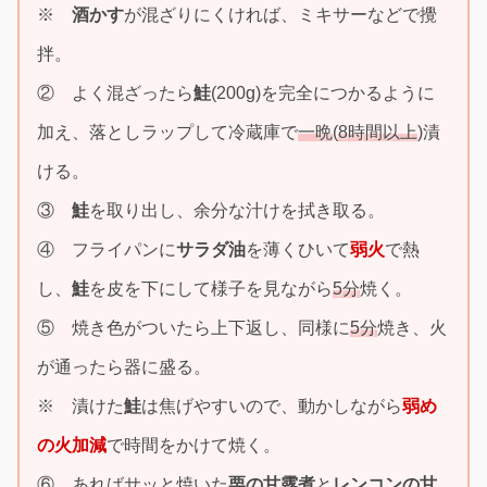
※
酒かす
が混ざりにくければ、ミキサーなどで攪
拌。
② よく混ざったら
鮭
(200g)を完全につかるように
加え、落としラップして冷蔵庫で
一晩
(
8時間以上
)漬
ける。
③
鮭
を取り出し、余分な汁けを拭き取る。
④ フライパンに
サラダ油
を薄くひいて
弱火
で熱
し、
鮭
を皮を下にして様子を見ながら
5分
焼く。
⑤ 焼き色がついたら上下返し、同様に
5分
焼き、火
が通ったら器に盛る。
※ 漬けた
鮭
は焦げやすいので、動かしながら
弱め
の火加減
で時間をかけて焼く。
⑥ あればサッと焼いた
栗の甘露煮
と
レンコンの甘