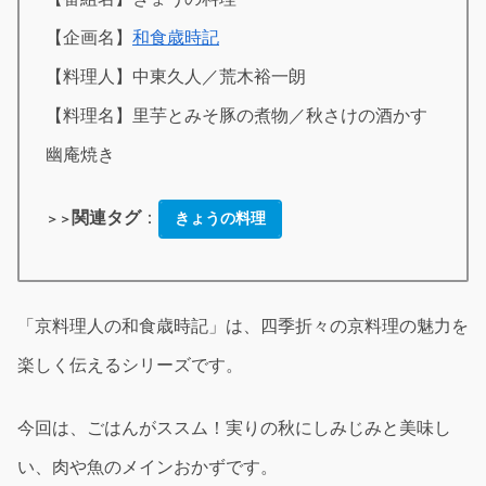
【企画名】
和食歳時記
【料理人】中東久人／荒木裕一朗
【料理名】里芋とみそ豚の煮物／秋さけの酒かす
幽庵焼き
関連タグ
：
きょうの料理
＞＞
「京料理人の和食歳時記」は、四季折々の京料理の魅力を
楽しく伝えるシリーズです。
今回は、ごはんがススム！実りの秋にしみじみと美味し
い、肉や魚のメインおかずです。