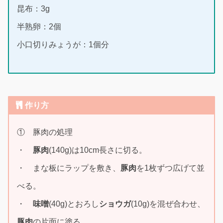
昆布：3g
半熟卵：2個
小口切りみょうが：1個分
作り方
① 豚肉の処理
・
豚肉
(140g)は10cm長さに切る。
・ まな板にラップを敷き、
豚肉
を1枚ずつ広げて並
べる。
・
味噌
(40g)とおろし
ショウガ
(10g)を混ぜ合わせ、
豚肉
の片面に塗る。