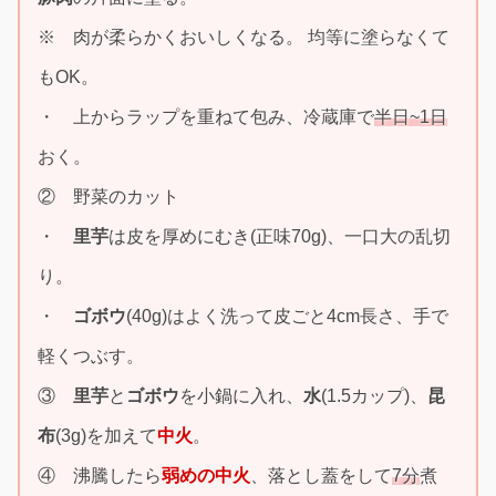
※ 肉が柔らかくおいしくなる。 均等に塗らなくて
もOK。
・ 上からラップを重ねて包み、冷蔵庫で
半日~1日
おく。
② 野菜のカット
・
里芋
は皮を厚めにむき(正味70g)、一口大の乱切
り。
・
ゴボウ
(40g)はよく洗って皮ごと4cm長さ、手で
軽くつぶす。
③
里芋
と
ゴボウ
を小鍋に入れ、
水
(1.5カップ)、
昆
布
(3g)を加えて
中火
。
④ 沸騰したら
弱めの中火
、落とし蓋をして
7分
煮