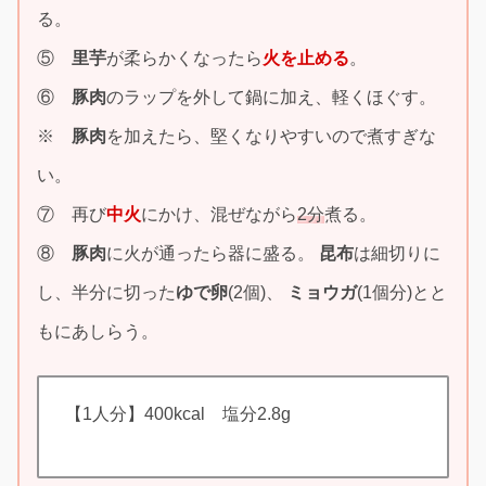
る。
⑤
里芋
が柔らかくなったら
火を止める
。
⑥
豚肉
のラップを外して鍋に加え、軽くほぐす。
※
豚肉
を加えたら、堅くなりやすいので煮すぎな
い。
⑦ 再び
中火
にかけ、混ぜながら
2分
煮る。
⑧
豚肉
に火が通ったら器に盛る。
昆布
は細切りに
し、半分に切った
ゆで卵
(2個)、
ミョウガ
(1個分)とと
もにあしらう。
【1人分】400kcal 塩分2.8g