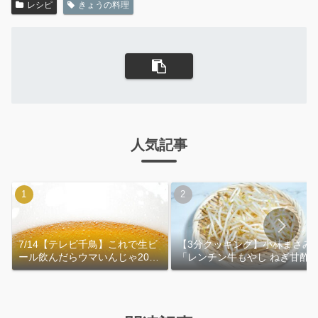
レシピ
きょうの料理
人気記事
7/14【テレビ千鳥】これで生ビ
【3分クッキング】小林まさみ
ール飲んだらウマいんじゃ2026
「レンチン牛もやし ねぎ甘酢
｜おおよその作り方
れ」作り方