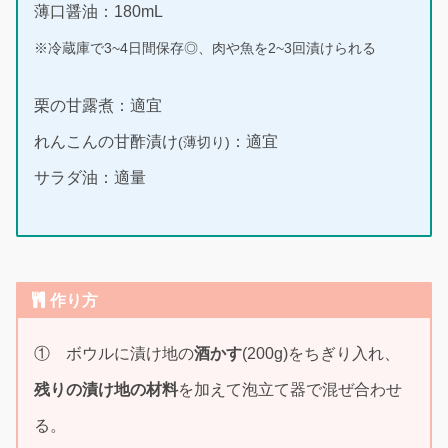
薄口醤油：180mL
※冷蔵庫で3~4日間保存◎、肉や魚を2~3回漬けられる
栗の甘露煮：適宜
れんこんの甘酢漬け
：適宜
(薄切り)
サラダ油：適量
作り方
① ボウルに漬け地の
酒かす
(200g)をちぎり入れ、
残りの漬け地の材料
を加えて泡立て器で混ぜ合わせ
る。