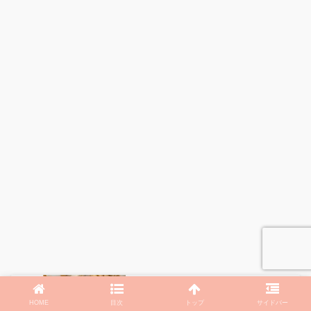
HOME
目次
トップ
サイドバー
【きょうの料理】きのこと柿の白あえサ