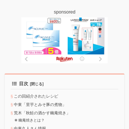
sponsored
目次
この回紹介されたレシピ
中東「里芋とみそ豚の煮物」
荒木「秋鮭の酒かす幽庵焼き」
幽庵焼きとは？
中東久人さん情報