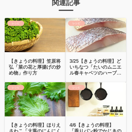
関連記事
レシピ
レシピ
【きょうの料理】笠原将
3/25【きょうの料理】ど
弘「菜の花と厚揚げの炒
いちなつ「たいのムニエ
め物」作り方
ル春キャベツのハーブ蒸
し」作り方
レシピ
レシピ
【きょうの料理】ほりえ
4/6【きょうの料理】
さわこ「大葉のにんにく
「香りパン粉でかじきの