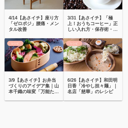
4/14【あさイチ】座り方
3/31【あさイチ】「極
「ゼロポジ」腰痛・メン
上！おうちコーヒー」正
タル改善
しい入れ方・保存術・ト
リゴネリンで脂肪燃焼
レシピ
レシピ
3/9【あさイチ】お弁当
6/26【あさイチ】和田明
づくりのアイデア集｜山
日香「冷やし担々麺」｜
本千織の味変「万能た
名店「慈華」のレシピ
れ」