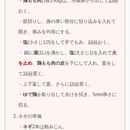
・
鶏もも肉
(1枚250g)は、冷蔵庫から出して
15分
おく。
・筋切りし、身の厚い部分に切り込みを入れて
開き、厚みを均等にする。
・
塩
(小さじ1/2)をして手でもみ、
10分
おく。
・ 鍋に
湯
(1L)を沸かし、
塩
(大さじ1)を入れて
火
を止め
、
鶏もも肉の皮
を下にして入れ、蓋をし
て
15分
置く。
・上下返して蓋、さらに
15分
置く。
・
ゆで鶏
を取り出して水けを拭き、5mm厚さに
切る。
ネギの準備
・
ネギ
2本は粗みじん。