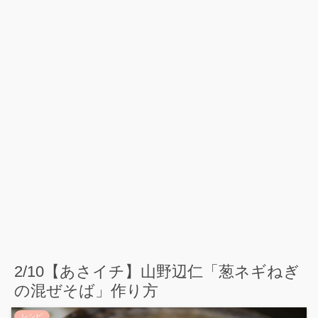
2/10【あさイチ】山野辺仁「葱ネギねぎ
の混ぜそば」作り方
レシピ