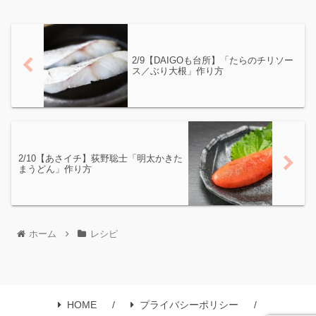
2/9【DAIGOも台所】「たらのチリソー
ス／ぶり大根」作り方
2/10【あさイチ】荻野聡士「明太かきた
まうどん」作り方
ホーム
レシピ
HOME
プライバシーポリシー