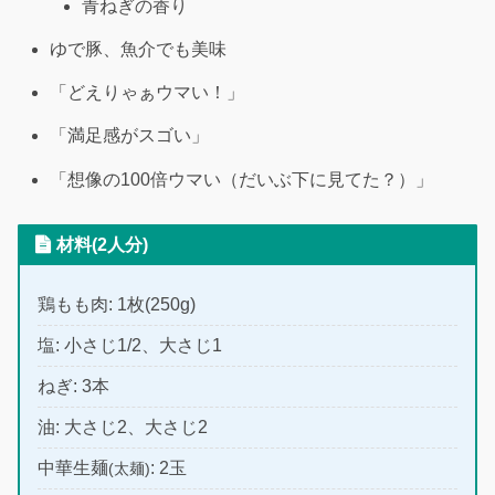
青ねぎの香り
ゆで豚、魚介でも美味
「どえりゃぁウマい！」
「満足感がスゴい」
「想像の100倍ウマい（だいぶ下に見てた？）」
材料(2人分)
鶏もも肉: 1枚(250g)
塩: 小さじ1/2、大さじ1
ねぎ: 3本
油: 大さじ2、大さじ2
中華生麺
: 2玉
(太麺)