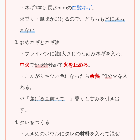
・
ネギ
1本は長さ5cmの
白髪ネギ
。
※香り・風味が逃げるので、どちらも
水にさら
さない
！
炒めネギとネギ油
・フライパンに
油
(大さじ2)と刻み
ネギ
を入れ、
中火
で
5~6分
炒めて
火を止める
。
・こんがりキツネ色になったら
余熱
で
1分
火を入
れる。
※「
焦げる直前まで
！」香りと甘みを引き出
す。
タレをつくる
・大きめのボウルに
タレの材料
を入れて混ぜ