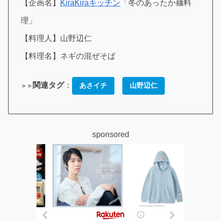
【企画名】
KiraKiraキッチン
「冬のあったか麺料
理」
【料理人】山野辺仁
【料理名】ネギの混ぜそば
関連タグ
：
あさイチ
山野辺仁
＞＞
sponsored