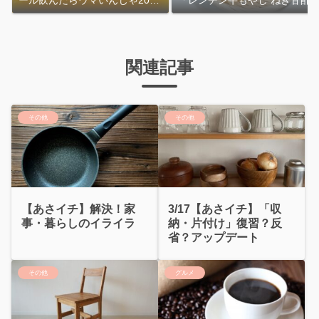
ール飲んだらウマいんじゃ2026
「レンチン牛もやし ねぎ甘酢
｜おおよその作り方
れ」作り方
関連記事
その他
その他
【あさイチ】解決！家
3/17【あさイチ】「収
事・暮らしのイライラ
納・片付け」復習？反
省？アップデート
その他
グルメ