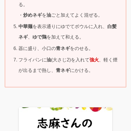
る。
・
炒めネギ
を
油
ごと加えてよく混ぜる。
中華麺
を表示通りにゆでてボウルに入れ、
白髪
ネギ
、
ゆで鶏
を加えて和える。
器に盛り、小口の
青ネギ
をのせる。
フライパンに
油
(大さじ2)を入れて
強火
、軽く煙
が出るまで熱し、
青
ネギ
にかける。