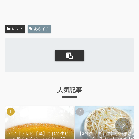
レシピ
あさイチ
人気記事
7/14【テレビ千鳥】これで生ビ
【3分クッキング】小林まさみ