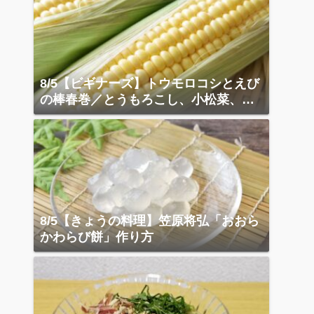
8/5【ビギナーズ】トウモロコシとえび
の棒春巻／とうもろこし、小松菜、ベ
ーコン炒め
8/5【きょうの料理】笠原将弘「おおら
かわらび餅」作り方