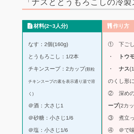
「ナスととうもろこしの冷製
材料(2~3人分)
作り方
なす：2個(160g)
① 下ご
とうもろこし：1/2本
・
トウ
チキンスープ：2カップ
・
ナス
(顆粒
のくし形
チキンスープの素を表示通り湯で溶
② 深め
く)
＠酒：大さじ1
ープ
(2カ
＠砂糖：小さじ1/6
③ 煮立
＠塩：小さじ1/6
④ ＠で