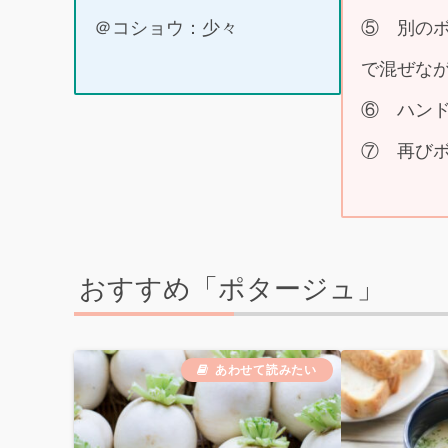
＠コショウ：少々
⑤ 別の
で混ぜな
⑥ ハン
⑦ 再び
おすすめ「ポタージュ」