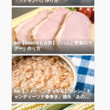
「ツナキンパ」作り方
8/6【DAIGOも台所】「ハムと野菜のラ
グー」作り方
8/6【フィーリンきっちん】カレン「キ
ャンディーツナ春巻き」徳永「あの店
の天津飯」