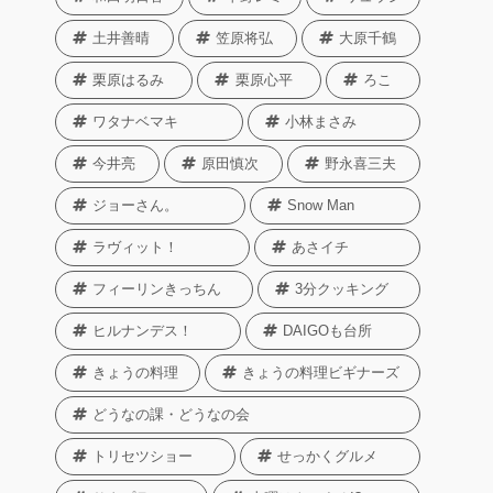
土井善晴
笠原将弘
大原千鶴
栗原はるみ
栗原心平
ろこ
ワタナベマキ
小林まさみ
今井亮
原田慎次
野永喜三夫
ジョーさん。
Snow Man
ラヴィット！
あさイチ
フィーリンきっちん
3分クッキング
ヒルナンデス！
DAIGOも台所
きょうの料理
きょうの料理ビギナーズ
どうなの課・どうなの会
トリセツショー
せっかくグルメ