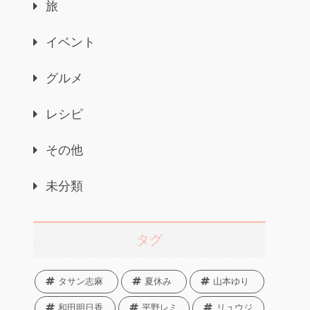
旅
イベント
グルメ
レシピ
その他
未分類
タグ
タサン志麻
夏休み
山本ゆり
和田明日香
平野レミ
リュウジ