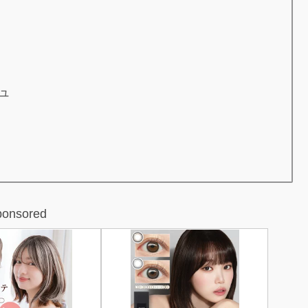
ュ
ponsored