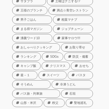
サタプラ
土曜はナニする!?
王様のブランチ
満点☆青空レストラン
男子ごはん
相葉マナブ
まる得マガジン
ジョブチューン
沸騰ワード10
家事ヤロウ!!!
おしゃべりクッキング
お取り寄せ
ランキング
SDGs
防災・備蓄
キャンプ飯
クリスマス
おせち
釜－１
スイーツ
パスタ
そうめん
冷凍うどん
バス旅・列車旅
石垣
山形・米沢
秩父
聖地巡礼