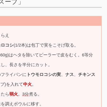
スープ」
しらえ
モロコシ
(1/2本)は包丁で実をこそげ取る。
(160g)はヘタを除いてピーラーで皮をむく。6等分
にし、長さを半分にカット。
のフライパンに
トウモロコシの実
、
ナス
、
チキンス
ップ)を入れて
中火
。
ったら
弱火
。
3分
煮る。
味を調えボウルに移す。