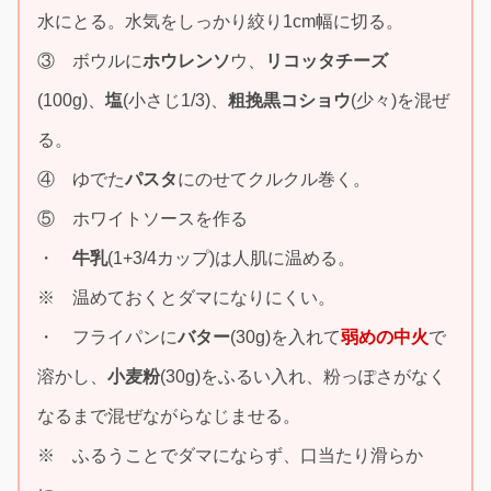
水にとる。水気をしっかり絞り1cm幅に切る。
③ ボウルに
ホウレンソ
ウ、
リコッタチーズ
(100g)、
塩
(小さじ1/3)、
粗挽黒コショウ
(少々)を混ぜ
る。
④ ゆでた
パスタ
にのせてクルクル巻く。
⑤ ホワイトソースを作る
・
牛乳
(1+3/4カップ)は人肌に温める。
※ 温めておくとダマになりにくい。
・ フライパンに
バター
(30g)を入れて
弱めの中火
で
溶かし、
小麦粉
(30g)をふるい入れ、粉っぽさがなく
なるまで混ぜながらなじませる。
※ ふるうことでダマにならず、口当たり滑らか