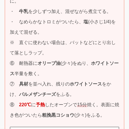
に。
・
牛乳
を少しずつ加え、混ぜながら煮立てる。
・ なめらかなトロミがついたら、
塩
(小さじ1/4)を
加えて混ぜる。
※ 直ぐに使わない場合は、バットなどにとり出し
て落としラップ。
⑥ 耐熱器に
オリーブ油
(少々)をぬり、
ホワイトソー
ス
半量を敷く。
⑦
具材
を並べ入れ、残りの
ホワイトソース
をか
け、
パルメザンチーズ
をふる。
⑧
220℃
に
予熱
したオーブンで
15分
焼く。表面に焼
き色がついたら
粗挽黒コショウ
(少々)をふる。