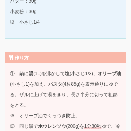
バター：30g
小麦粉：30g
塩：小さじ1/4
作り方
① 鍋に
湯
(1L)を沸かして
塩
(小さじ1/2)、
オリーブ油
(小さじ1)を加え、
パスタ
(4枚85g)を表示通りにゆで
る。ザルに上げて湯をきり、長さ半分に切って粗熱
をとる。
※ オリーブ油でくっつき防止。
② 同じ湯で
ホウレンソウ
(200g)を
1分30秒
ゆで、冷