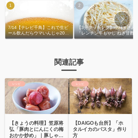
7/14【テレビ千鳥】これで生ビ
【3分クッキング】小林まさみ
ール飲んだらウマいんじゃ2026
「レンチン牛もやし ねぎ甘酢
｜おおよその作り方
れ」作り方
関連記事
レシピ
レシピ
【きょうの料理】笠原将
【DAIGOも台所】「ホ
弘「豚肉とにんにくの梅
タルイカのパスタ」作り
おかか炒め」｜豚しゃぶ
方