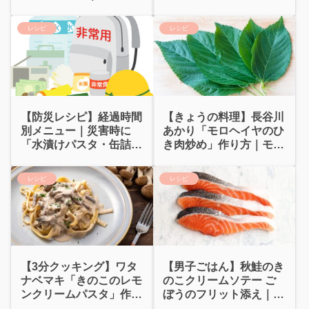
梅とろろ
レシピ
レシピ
【防災レシピ】経過時間
【きょうの料理】長谷川
別メニュー｜災害時に
あかり「モロヘイヤのひ
「水漬けパスタ・缶詰レ
き肉炒め」作り方｜モロ
シピ」
ヘイヤのスープ
レシピ
レシピ
【3分クッキング】ワタ
【男子ごはん】秋鮭のき
ナベマキ「きのこのレモ
のこクリームソテー ご
ンクリームパスタ」作り
ぼうのフリット添え｜鮭
方
とキノコのクリーム煮