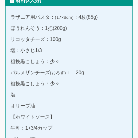
材料(2人分)
ラザニア用パスタ：
：4枚(85g)
(17×8cm)
ほうれんそう：1把(200g)
リコッタチーズ：100g
塩：小さじ1/3
粗挽黒こしょう：少々
パルメザンチーズ
： 20g
(おろす)
粗挽黒こしょう：少々
塩
オリーブ油
【ホワイトソース】
牛乳：1+3/4カップ