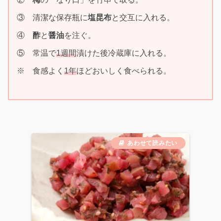
③ 清潔な保存瓶に
塩昆布
と交互に入れる。
④
酢
と
醤油
を注ぐ。
⑤ 常温で
1週間
漬けた後冷蔵庫に入れる。
※ 食感よく
1年
ほどおいしく食べられる。