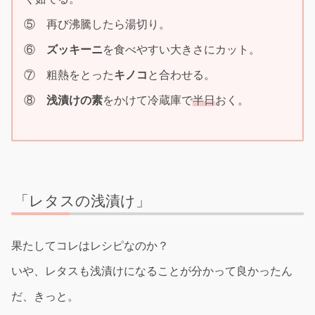
⑤ 再び沸騰したら湯切り。
⑥
ズッキーニ
を食べやすい大きさにカット。
⑦ 粗熱をとった
キノコ
と合わせる。
⑧
浅
漬けの素
をかけて冷蔵庫で
半日
おく。
「レタスの浅漬け」
果たしてコレはレシピなのか？
いや、レタスも浅漬けになることが分かって良かったん
だ、きっと。