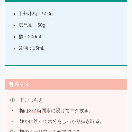
甲州小梅：500g
塩昆布：50g
酢：200mL
醤油：15mL
作り方
① 下ごしらえ
・
梅
は
2~4時間
水に浸けてアク抜き。
・ 静かに洗って水分をしっかり拭き取る。
②
梅
の「なり口」を竹串で取る。