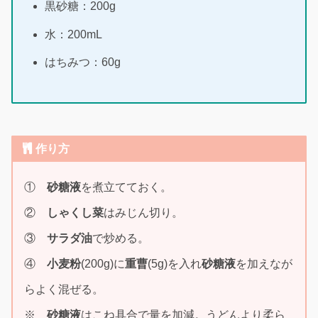
黒砂糖：200g
水：200mL
はちみつ：60g
作り方
①
砂糖液
を煮立てておく。
②
しゃくし菜
はみじん切り。
③
サラダ油
で炒める。
④
小麦粉
(200g)に
重曹
(5g)を入れ
砂糖液
を加えなが
らよく混ぜる。
※
砂糖液
はこね具合で量を加減。うどんより柔ら