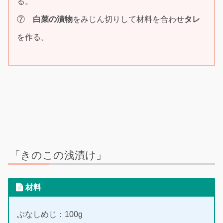
る。
⑦
白菜の漬物
をみじん切りして材料を合わせ
タレ
を作る。
「きのこの浅漬け」
材料
ぶなしめじ：100g