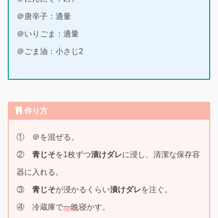
＠唐辛子：適量
＠いりごま：適量
＠ごま油：小さじ2
作り方
① ＠を混ぜる。
②
青じそ
を1枚ずつ
漬けダレ
に浸し、清潔な保存容
器に入れる。
③
青じそ
が浸かるくらい
漬けダレ
を注ぐ。
④ 冷蔵庫で
一晩
寝かす。