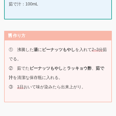
茹で汁：100mL
作り方
① 沸騰した
湯
に
ピーナッツもやし
を入れて
2~3分
茹
でる。
② 茹でた
ピーナッツもやし
と
ラッキョウ酢
、
茹で
汁
を清潔な保存瓶に入れる。
③
1日
おいて味が染みたら出来上がり。