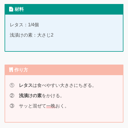
材料
レタス：1/4個
浅漬けの素：大さじ2
作り方
①
レタス
は食べやすい大きさにちぎる。
②
浅漬けの素
をかける。
③ サッと混ぜて
一晩
おく。