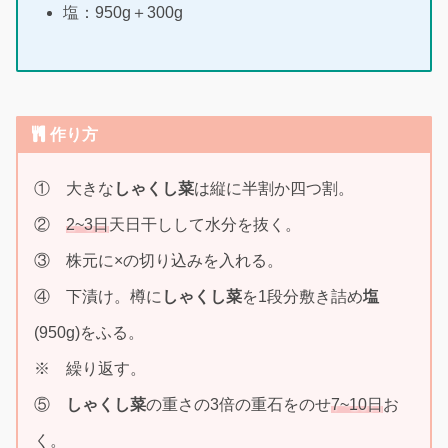
塩：950g＋300g
作り方
① 大きな
しゃくし菜
は縦に半割か四つ割。
②
2~3日
天日干しして水分を抜く。
③ 株元に×の切り込みを入れる。
④ 下漬け。樽に
しゃくし菜
を1段分敷き詰め
塩
(950g)をふる。
※ 繰り返す。
⑤
しゃくし菜
の重さの3倍の重石をのせ
7~10日
お
く。