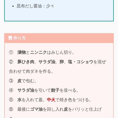
昆布だし醤油：少々
作り方
①
漬物
と
ニンニク
はみじん切り。
②
豚ひき肉
、
サラダ油
、
卵
、
塩・コショウ
を混ぜ
合わせて肉ダネを作る。
③
皮
で包む。
④
サラダ油
を引いて
餃子
を並べる。
⑤
水
を入れて蓋。
中火
で焼き色をつける。
⑥ 最後に
ゴマ油
を回し入れ
皮
をパリッと仕上げ