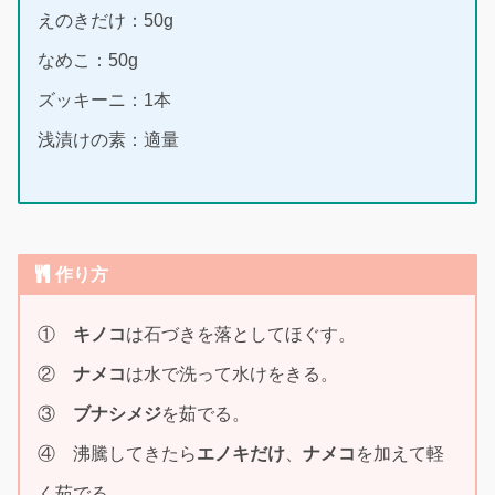
えのきだけ：50g
なめこ：50g
ズッキーニ：1本
浅漬けの素：適量
作り方
①
キノコ
は石づきを落としてほぐす。
②
ナメコ
は水で洗って水けをきる。
③
ブナシメジ
を茹でる。
④ 沸騰してきたら
エノキだけ
、
ナメコ
を加えて軽
く茹でる。