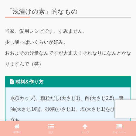
「浅漬けの素」的なもの
当家、愛用レシピです。すみません。
少し酸っぱいくらいが好み。
おおよその分量なんですが大丈夫！それなりになんとかな
りますんで（笑）
材料&作り方
水(1カップ)、顆粒だし(大さじ1)、酢(大さじ2.5)、醤
油(大さじ1強)、砂糖(小さじ1)、塩(大さじ1)をひと煮
立ち。
冷まして袋漬け。
HOME
目次
トップ
サイドバー