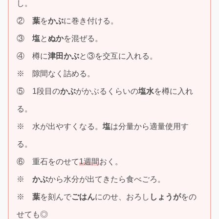
し。
②
葉
を
かぶ
に巻き付ける。
③
塩
と
ぬか
を混ぜる。
④ 樽に
津田かぶ
と③を交互に入れる。
※ 隙間なく詰める。
⑤ 1段目の
かぶ
がかぶるくらいの
塩水
を樽に入れ
る。
※ 水が出やすくなる。
塩
は分量から適量使用す
る。
⑥ 重石をのせて
1週間
おく。
※
かぶ
から水分が出てきたら食べごろ。
※
葉
を刻んで
ごはん
にのせ、おろし
しょうが
をの
せても◎