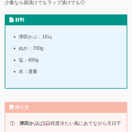
少量なら袋漬けでもラップ漬けでも◎
材料
津田かぶ：10㎏
ぬか：700g
塩：400g
水：適量
作り方
①
津田かぶ
は
5日
程度冷たい風にあてながら天日干