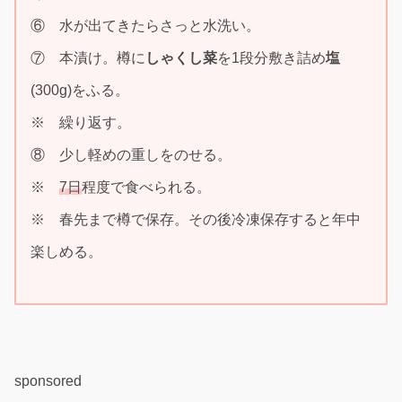
⑥ 水が出てきたらさっと水洗い。
⑦ 本漬け。樽に
しゃくし菜
を1段分敷き詰め
塩
(300g)をふる。
※ 繰り返す。
⑧ 少し軽めの重しをのせる。
※
7日
程度で食べられる。
※ 春先まで樽で保存。その後冷凍保存すると年中
楽しめる。
sponsored