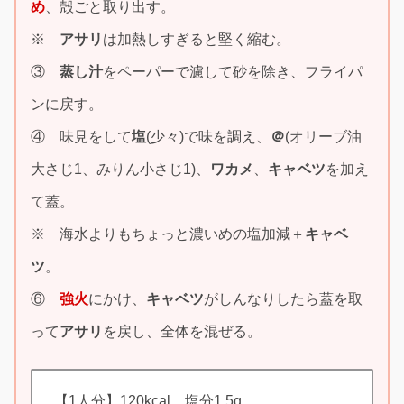
め
、殻ごと取り出す。
※
アサリ
は加熱しすぎると堅く縮む。
③
蒸し汁
をペーパーで濾して砂を除き、フライパ
ンに戻す。
④ 味見をして
塩
(少々)で味を調え、
＠
(オリーブ油
大さじ1、みりん小さじ1)、
ワカメ
、
キャベツ
を加え
て蓋。
※ 海水よりもちょっと濃いめの塩加減＋
キャベ
ツ
。
⑥
強火
にかけ、
キャベツ
がしんなりしたら蓋を取
って
アサリ
を戻し、全体を混ぜる。
【1人分】120kcal 塩分1.5g