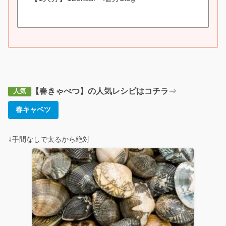
【春きゃべつ】の人気レシピはコチラ
⇒
人気
春キャベツ
↓
手間なしで太るから絶対