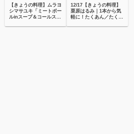
【きょうの料理】ムラヨ
12/17【きょうの料理】
シマサユキ「ミートボー
栗原はるみ｜1本から気
ルinスープ＆コールスロ
軽に！たくあん／たくあ
ー」
んカルパッチョ