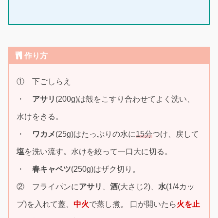
作り方
① 下ごしらえ
・
アサリ
(200g)は殻をこすり合わせてよく洗い、
水けをきる。
・
ワカメ
(25g)はたっぷりの水に
15分
つけ、戻して
塩
を洗い流す。水けを絞って一口大に切る。
・
春キャベツ
(250g)はザク切り。
② フライパンに
アサリ
、
酒
(大さじ2)、
水
(1/4カッ
プ)を入れて蓋、
中火
で蒸し煮。 口が開いたら
火を止