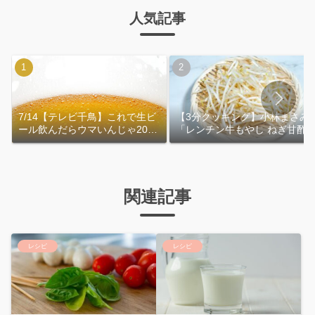
人気記事
7/14【テレビ千鳥】これで生ビ
【3分クッキング】小林まさみ
ール飲んだらウマいんじゃ2026
「レンチン牛もやし ねぎ甘酢
｜おおよその作り方
れ」作り方
関連記事
レシピ
レシピ