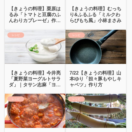
【きょうの料理】栗原は
【きょうの料理】むっち
るみ「トマトと豆腐のふ
り&ふるふる「ミルクわ
んわりカプレーゼ」作り
らびもち風」小林まさみ
方
レシピ
レシピ
【きょうの料理】今井亮
7/22【きょうの料理】山
「夏野菜ヨーグルトサラ
本ゆり「担々豚もやしキ
ダ」｜タサン志麻「ヨー
ャベツ」作り方
グルトサラダ」
レシピ
レシピ