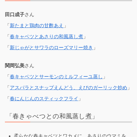
田口成子
さん
「
新たまと鶏肉の甘酢あえ
」
「
春キャベツとあさりの和風蒸し煮
」
「
新じゃがとサワラのローズマリー焼き
」
関岡弘美
さん
「
春キャベツとサーモンのミルフィーユ蒸し
」
「
アスパラとスナップえんどう、えびのガーリック炒め
」
「
春にんじんのスティックフライ
」
「春きゃべつとの和風蒸し煮」
柔らかな春キャベツとワカメに、あさりのウマミを