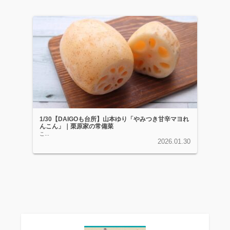
1/30【DAIGOも台所】山本ゆり「やみつき甘辛マヨれ
んこん」｜栗原家の常備菜
こ...
2026.01.30