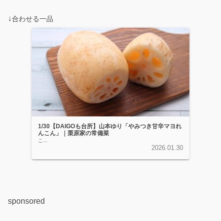
↓
合わせる一品
1/30【DAIGOも台所】山本ゆり「やみつき甘辛マヨれ
んこん」｜栗原家の常備菜
こ...
2026.01.30
sponsored