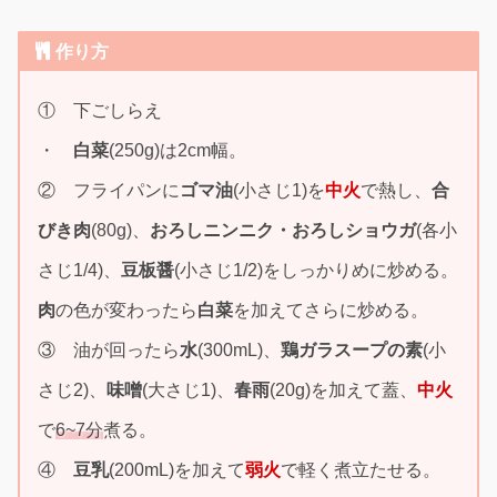
作り方
① 下ごしらえ
・
白菜
(250g)は2cm幅。
② フライパンに
ゴマ油
(小さじ1)を
中火
で熱し、
合
びき肉
(80g)、
おろしニンニク・おろしショウガ
(各小
さじ1/4)、
豆板醤
(小さじ1/2)をしっかりめに炒める。
肉
の色が変わったら
白菜
を加えてさらに炒める。
③ 油が回ったら
水
(300mL)、
鶏ガラスープの素
(小
さじ2)、
味噌
(大さじ1)、
春雨
(20g)を加えて蓋、
中火
で
6~7分
煮る。
④
豆乳
(200mL)を加えて
弱火
で軽く煮立たせる。