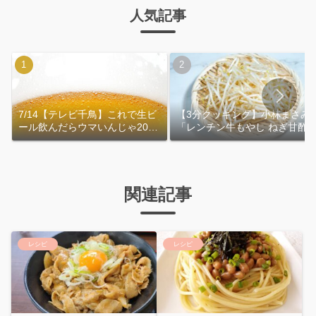
人気記事
7/14【テレビ千鳥】これで生ビ
【3分クッキング】小林まさみ
ール飲んだらウマいんじゃ2026
「レンチン牛もやし ねぎ甘酢
｜おおよその作り方
れ」作り方
関連記事
レシピ
レシピ