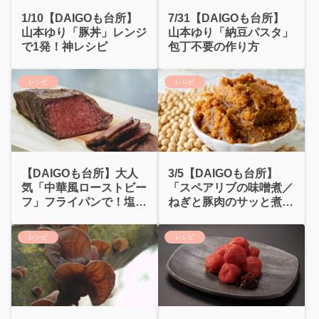
7/31【DAIGOも台所】
1/10【DAIGOも台所】
山本ゆり「納豆パスタ」
山本ゆり「豚丼」レンジ
包丁不要の作り方
で1発！神レシピ
レシピ
レシピ
【DAIGOも台所】大人
3/5【DAIGOも台所】
気「中華風ローストビー
「スペアリブの味噌煮／
フ」フライパンで！塩麹
ねぎと豚肉のサッと煮」
で！
作り方
レシピ
レシピ