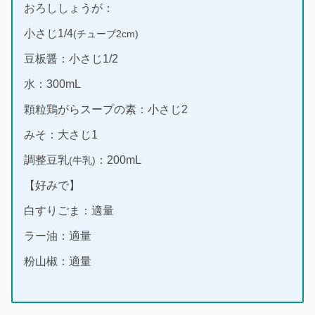
おろししょうが：
小さじ1/4
(チューブ2cm)
豆板醤：小さじ1/2
水：300mL
顆粒鶏がらスープの素：小さじ2
みそ：大さじ1
調整豆乳
：200mL
(牛乳)
【好みで】
白すりごま：適量
ラー油：適量
粉山椒：適量