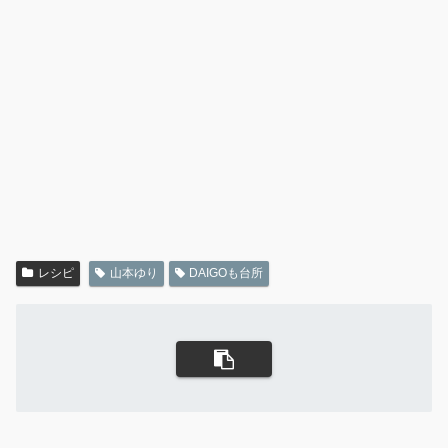
レシピ
山本ゆり
DAIGOも台所