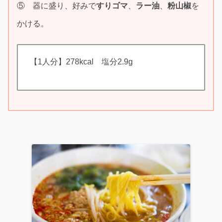
⑤ 器に盛り、好みで
すりゴマ
、
ラー油
、
粉山椒
を
かける。
【1人分】278kcal 塩分2.9g