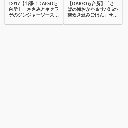
12/17【出張！DAIGOも
【DAIGOも台所】「さ
台所】「ささみとキクラ
ばの梅おかか＆サバ缶の
ゲのジンジャーソース和
梅炊き込みごはん」サバ
え」
缶＋梅干し