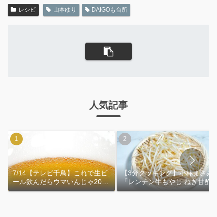
レシピ
山本ゆり
DAIGOも台所
人気記事
7/14【テレビ千鳥】これで生ビ
【3分クッキング】小林まさみ
ール飲んだらウマいんじゃ2026
「レンチン牛もやし ねぎ甘酢
｜おおよその作り方
れ」作り方