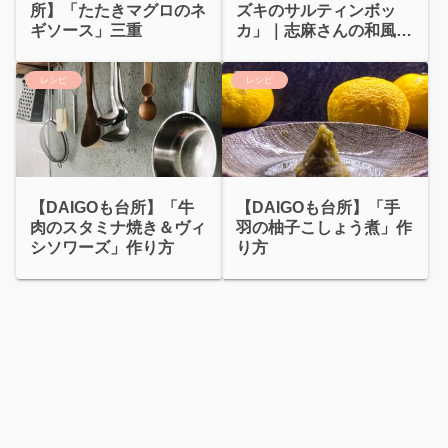
所】「たたきマグロのネ
ズキのサルティンボッ
ギソース」三重
カ」｜志麻さんの和風サ
ルティンボッカ
レシピ
レシピ
【DAIGOも台所】「牛
【DAIGOも台所】「手
肉のスタミナ焼き＆ヴィ
羽の柚子こしょう煮」作
シソワーズ」作り方
り方