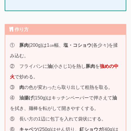
作り方
①
豚肉
(200g)は1㎝幅、
塩・コショウ
(各少々)を揉
み込む。
② フライパンに
油
(小さじ1)を熱し
豚肉
を
強めの中
火
で炒める。
③
肉
の色が変わったら取り出して粗熱を取る。
④
油揚げ
(150g)はキッチンペーパーで押さえて
油
を拭き、麺棒を転がして開きやすくする。
⑤ 長い方の1辺に包丁を入れて袋状にする。
⑥
キャベツ
(250g)はせん切り、
紅ショウガ
(40g)は