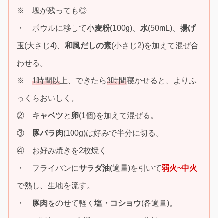
※ 塊が残っても◎
・ ボウルに移して
小麦粉
(100g)、
水
(50mL)、
揚げ
玉
(大さじ4)、
和風だしの素
(小さじ2)を加えて混ぜ合
わせる。
※
1時間以
上、できたら
3時間
寝かせると、よりふ
っくらおいしく。
②
キャベツ
と
卵
(1個)を加えて混ぜる。
③
豚バラ肉
(100g)は好みで半分に切る。
④ お好み焼きを2枚焼く
・ フライパンに
サラダ油
(適量)を引いて
弱火~中火
で熱し、生地を流す。
・
豚肉
をのせて軽く
塩・コショウ
(各適量)。