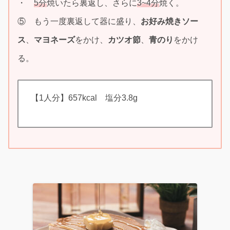
・
5分
焼いたら裏返し、さらに
3~4分
焼く。
⑤ もう一度裏返して器に盛り、
お好み焼きソー
ス
、
マヨネーズ
をかけ、
カツオ節
、
青のり
をかけ
る。
【1人分】657kcal 塩分3.8g