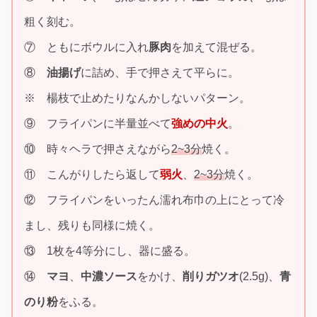
粗く刻む。
⑦ ともにボウルに入れ
豚肉
を加えて混ぜる。
⑧
油揚げ
に詰め、手で押さえて平らに。
※ 楊枝で止めたりなんかしないパターン。
⑨ フライパンに半量並べて
強めの中火
。
⑩ 時々ヘラで押さえながら
2~3分
焼く。
⑪ こんがりしたら返して
弱火
、
2~3分
焼く。
⑫ フライパンをいったん濡れ布巾の上にとって冷
まし、残りも同様に焼く。
⑬ 1枚を4等分にし、器に盛る。
⑭
マヨ
、
中濃ソース
をかけ、
削りガツオ
(2.5g)、
青
のり粉
をふる。