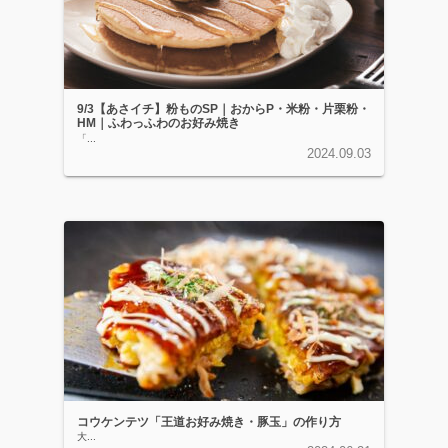
9/3【あさイチ】粉ものSP｜おからP・米粉・片栗粉・
HM｜ふわっふわのお好み焼き
「...
2024.09.03
コウケンテツ「王道お好み焼き・豚玉」の作り方
大...