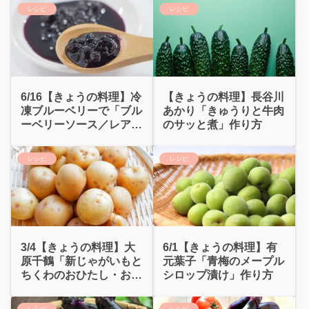
レシピ
レシピ
6/16【きょうの料理】冷
【きょうの料理】長谷川
凍ブルーベリーで「ブル
あかり「きゅうりと牛肉
ーベリーソース／レアチ
のサッと煮」作り方
ーズケーキ」
レシピ
レシピ
3/4【きょうの料理】大
6/1【きょうの料理】有
原千鶴「新じゃがいもと
元葉子「青梅のメープル
ちくわのおひたし・おす
シロップ漬け」作り方
まし」
レシピ
レシピ