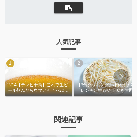
人気記事
7/14【テレビ千鳥】これで生ビ
【3分クッキング】小林まさみ
ール飲んだらウマいんじゃ2026
「レンチン牛もやし ねぎ甘酢
｜おおよその作り方
れ」作り方
関連記事