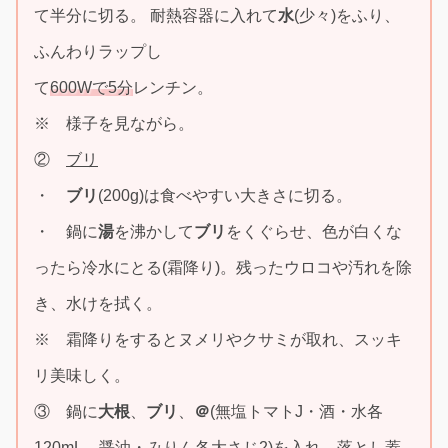
て半分に切る。 耐熱容器に入れて
水
(少々)をふり、
ふんわりラップし
て
600Wで5分
レンチン。
※ 様子を見ながら。
②
ブリ
・
ブリ
(200g)は食べやすい大きさに切る。
・ 鍋に
湯
を沸かして
ブリ
をくぐらせ、色が白くな
ったら冷水にとる(霜降り)。残ったウロコや汚れを除
き、水けを拭く。
※ 霜降りをするとヌメリやクサミが取れ、スッキ
リ美味しく。
③ 鍋に
大根
、
ブリ
、
＠
(無塩トマトJ・酒・水各
120mL、醤油・みりん各大さじ2)を入れ、落とし蓋