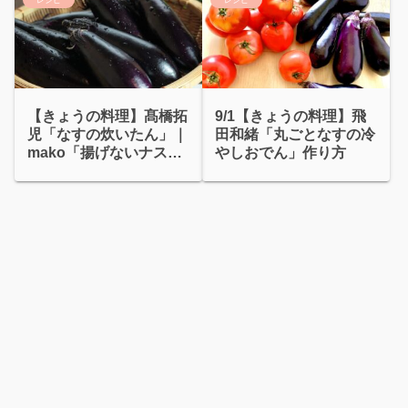
【きょうの料理】髙橋拓
9/1【きょうの料理】飛
児「なすの炊いたん」｜
田和緒「丸ごとなすの冷
mako「揚げないナスの
やしおでん」作り方
揚げびたし」