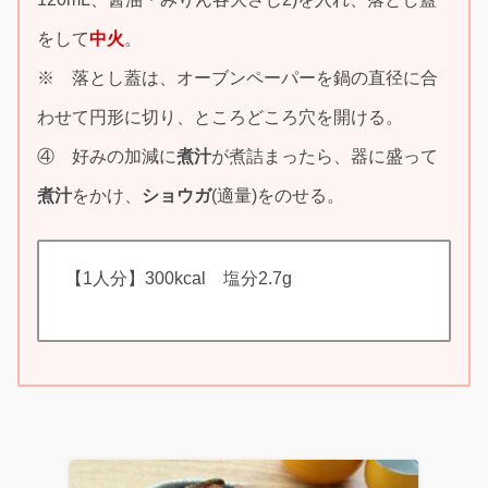
をして
中火
。
※ 落とし蓋は、オーブンペーパーを鍋の直径に合
わせて円形に切り、ところどころ穴を開ける。
④ 好みの加減に
煮汁
が煮詰まったら、器に盛って
煮汁
をかけ、
ショウガ
(適量)をのせる。
【1人分】300kcal 塩分2.7g