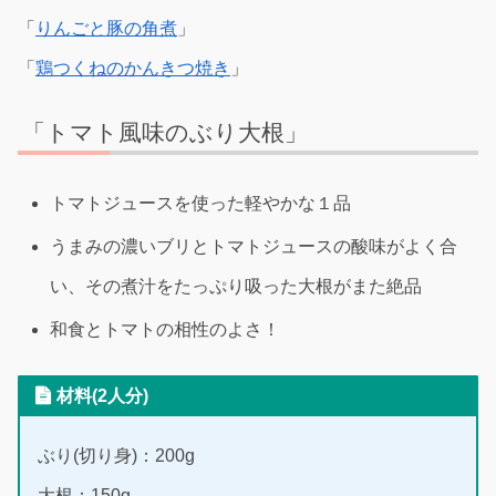
「
りんごと豚の角煮
」
「
鶏つくねのかんきつ焼き
」
「トマト風味のぶり大根」
トマトジュースを使った軽やかな１品
うまみの濃いブリとトマトジュースの酸味がよく合
い、その煮汁をたっぷり吸った大根がまた絶品
和食とトマトの相性のよさ！
材料(2人分)
ぶり(切り身)：200g
大根：150g