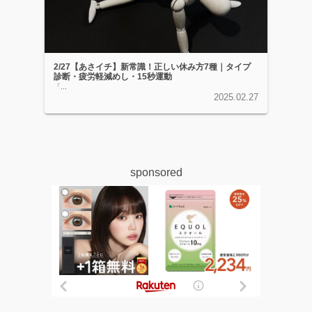
2/27【あさイチ】新常識！正しい休み方7種｜タイプ
診断・疲労軽減めし・15秒運動
「...
2025.02.27
sponsored