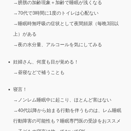
→膀胱の加齢現象＋加齢で睡眠が浅くなる
→70代で3時間に1度のトイレは心配ない
→睡眠時無呼吸の症状として夜間頻尿（毎晩3回以
上）がある
→夜の水分量、アルコールを気にしてみる
妊婦さん、何度も目が覚める！
→昼寝などで補うことも
寝言！
→ノンレム睡眠中に起こり、ほとんど害はない
→40代以降から始まる行動を伴うものは、レム睡眠
行動障害の可能性も？睡眠専門医の受診をおススメ