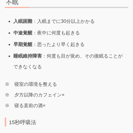
不眠
入眠困難
：入眠までに30分以上かかる
中途覚醒
：夜中に何度も起きる
早期覚醒
：思ったより早く起きる
睡眠維持障害
：何度も目が覚め、その後眠ることが
できなくなる
※ 寝室の環境を整える
※ 夕方以降のカフェイン×
※ 寝る直前の酒×
15秒呼吸法