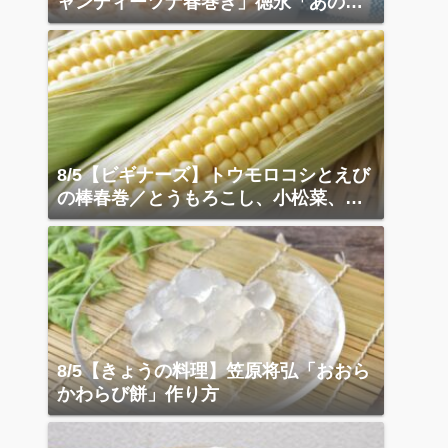
ャンディーツナ春巻き」徳永「あの店
の天津飯」
8/5【ビギナーズ】トウモロコシとえび
の棒春巻／とうもろこし、小松菜、ベ
ーコン炒め
8/5【きょうの料理】笠原将弘「おおら
かわらび餅」作り方