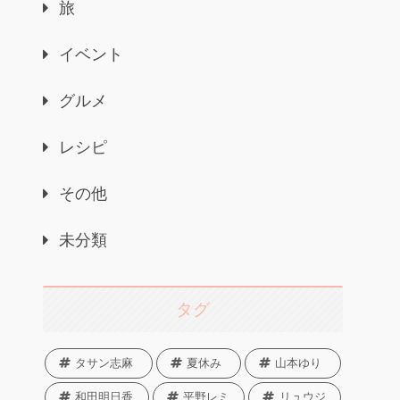
旅
イベント
グルメ
レシピ
その他
未分類
タグ
タサン志麻
夏休み
山本ゆり
和田明日香
平野レミ
リュウジ