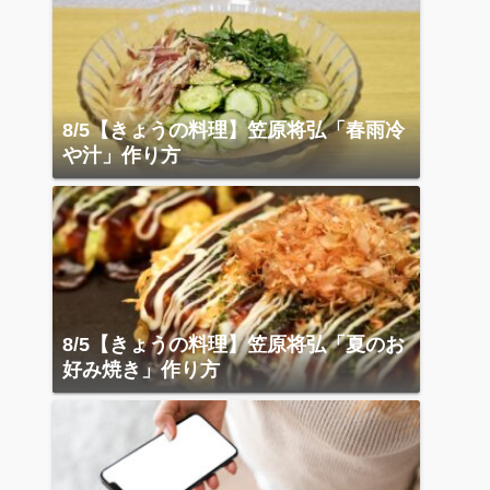
8/5【きょうの料理】笠原将弘「春雨冷
や汁」作り方
8/5【きょうの料理】笠原将弘「夏のお
好み焼き」作り方