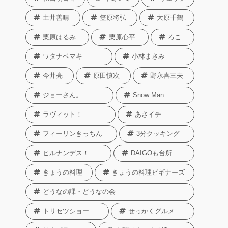
土井善晴
笠原将弘
大原千鶴
栗原はるみ
栗原心平
ろこ
ワタナベマキ
小林まさみ
今井亮
原田慎次
野永喜三夫
ジョーさん。
Snow Man
ラヴィット！
あさイチ
フィーリンきっちん
3分クッキング
ヒルナンデス！
DAIGOも台所
きょうの料理
きょうの料理ビギナーズ
どうなの課・どうなの会
トリセツショー
せっかくグルメ