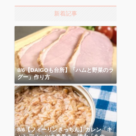
新着記事
8/6【DAIGOも台所】「ハムと野菜のラ
グー」作り方
8/6【フィーリンきっちん】カレン「キ