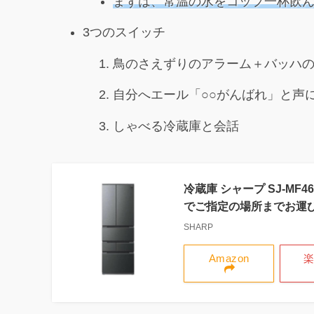
まずは、常温の水
を
コップ一杯飲
3つのスイッチ
鳥のさえずりのアラーム＋バッハ
自分へエール「○○がんばれ」と声
しゃべる冷蔵庫と会話
冷蔵庫 シャープ SJ-MF
でご指定の場所までお運
SHARP
Amazon