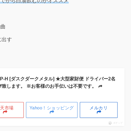
んでから白湯飲むのがオススメ
の曲
に出す
46P-H [ダスクダークメタル] ★大型家財便 ドライバー2名
び致します。 ※お客様のお手伝いは不要です。
楽天市場
Yahoo！ショッピング
メルカリ
ポチップ