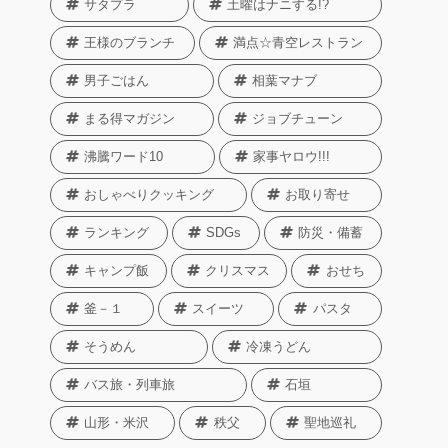
サタプラ
土曜はナニする!?
王様のブランチ
満点☆青空レストラン
男子ごはん
相葉マナブ
まる得マガジン
ジョブチューン
沸騰ワード10
家事ヤロウ!!!
おしゃべりクッキング
お取り寄せ
ランキング
SDGs
防災・備蓄
キャンプ飯
クリスマス
おせち
釜－１
スイーツ
パスタ
そうめん
冷凍うどん
バス旅・列車旅
石垣
山形・米沢
秩父
聖地巡礼