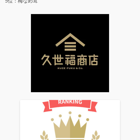
5位：梅なめ茸