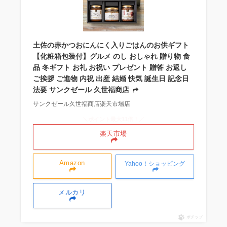
土佐の赤かつおにんにく入りごはんのお供ギフト
【化粧箱包装付】グルメ のし おしゃれ 贈り物 食
品 冬ギフト お礼 お祝い プレゼント 贈答 お返し
ご挨拶 ご進物 内祝 出産 結婚 快気 誕生日 記念日
法要 サンクゼール 久世福商店
サンクゼール久世福商店楽天市場店
＼ポイント最大11倍！／
楽天市場
Amazon
Yahoo！ショッピング
メルカリ
ポチップ