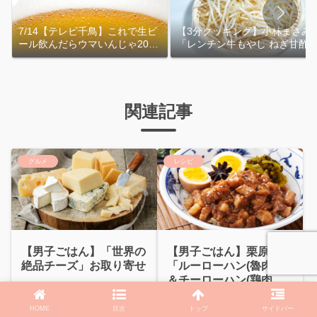
7/14【テレビ千鳥】これで生ビ
【3分クッキング】小林まさみ
ール飲んだらウマいんじゃ2026
「レンチン牛もやし ねぎ甘酢
｜おおよその作り方
れ」作り方
関連記事
グルメ
レシピ
【男子ごはん】「世界の
【男子ごはん】栗原心平
絶品チーズ」お取り寄せ
「ルーローハン(魯肉飯)
＆チーローハン(鶏肉
飯)」
HOME
目次
トップ
サイドバー
レシピ
レシピ