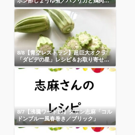
ポン酢しょうゆ煮／パプリカと鶏肉の
スープ煮
8/8【青空レストラン】超巨大オクラ
「ダビデの星」レシピ＆お取り寄せガ
イド
8/7【沸騰ワード10】タサン志麻「コル
ドンブルー風春巻き／ブリック」