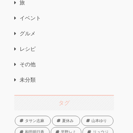
旅
イベント
グルメ
レシピ
その他
未分類
タグ
タサン志麻
夏休み
山本ゆり
和田明日香
平野レミ
リュウジ