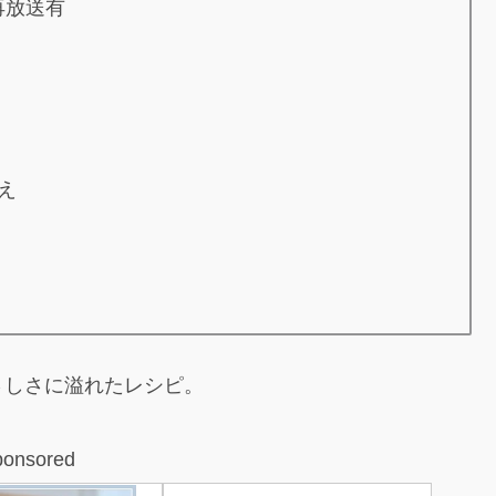
 再放送有
え
さしさに溢れたレシピ。
ponsored