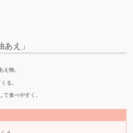
油あえ」
あえ物。
てくる。
して食べやすく。
しらえ