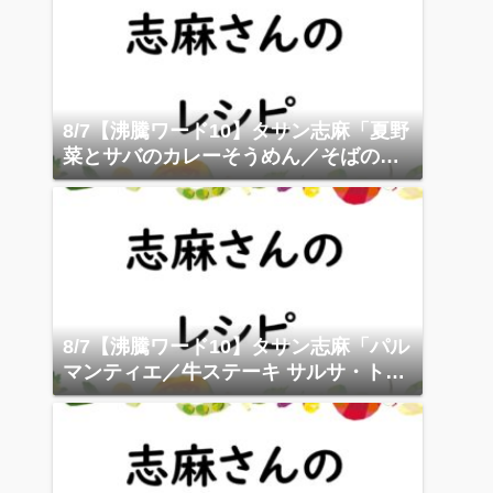
8/7【沸騰ワード10】タサン志麻「夏野
菜とサバのカレーそうめん／そばのサ
ラダニーソワーズ」
8/7【沸騰ワード10】タサン志麻「パル
マンティエ／牛ステーキ サルサ・トン
ナータ」