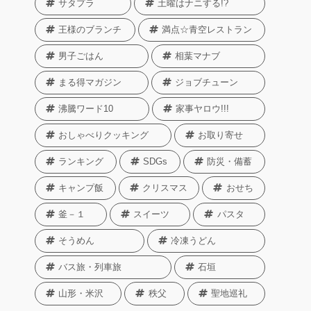
サタプラ
土曜はナニする!?
王様のブランチ
満点☆青空レストラン
男子ごはん
相葉マナブ
まる得マガジン
ジョブチューン
沸騰ワード10
家事ヤロウ!!!
おしゃべりクッキング
お取り寄せ
ランキング
SDGs
防災・備蓄
キャンプ飯
クリスマス
おせち
釜－１
スイーツ
パスタ
そうめん
冷凍うどん
バス旅・列車旅
石垣
山形・米沢
秩父
聖地巡礼