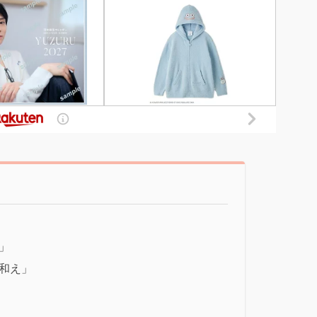
」
和え」