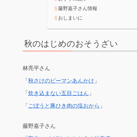
藤野嘉子さん情報
おしまいに
秋のはじめのおそうざい
林亮平さん
「
秋さけのピーマンあんかけ
」
「
炊き込まない五目ごはん
」
「
ごぼうと豚ひき肉の塩おから
」
藤野嘉子さん