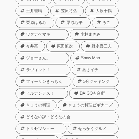
土井善晴
笠原将弘
大原千鶴
栗原はるみ
栗原心平
ろこ
ワタナベマキ
小林まさみ
今井亮
原田慎次
野永喜三夫
ジョーさん。
Snow Man
ラヴィット！
あさイチ
フィーリンきっちん
3分クッキング
ヒルナンデス！
DAIGOも台所
きょうの料理
きょうの料理ビギナーズ
どうなの課・どうなの会
トリセツショー
せっかくグルメ