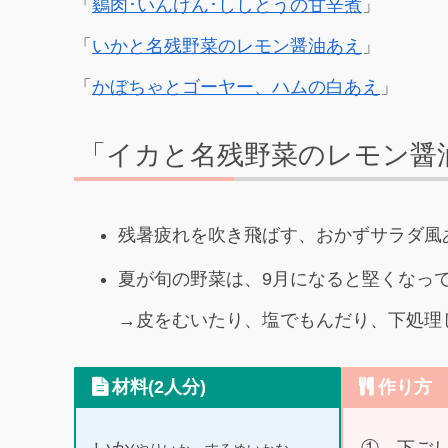
「
鷄肉･いんげん･ししとうの甘辛煮
」
「
いかと名残野菜のレモン醤油あえ
」
「
かぼちゃとゴーヤー、ハムの白あえ
」
「イカと名残野菜のレモン醤
残暑疲れを吹き飛ばす、おかずサラダ風
夏が旬の野菜は、9月になると堅くなっ
→皮をむいたり、塩でもんだり、下処理
材料(2人分)
作り方
いか
① 下ご