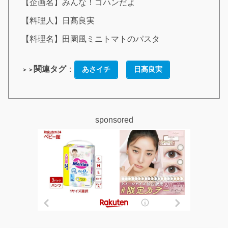
【企画名】みんな！ゴハンだよ
【料理人】日髙良実
【料理名】田園風ミニトマトのパスタ
関連タグ
：
あさイチ
日髙良実
＞＞
sponsored