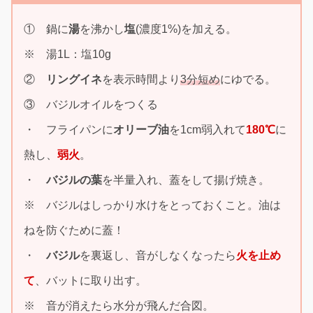
① 鍋に
湯
を沸かし
塩
(濃度1%)を加える。
※ 湯1L：塩10g
②
リングイネ
を表示時間より
3分短め
にゆでる。
③ バジルオイルをつくる
・ フライパンに
オリーブ油
を1cm弱入れて
180℃
に
熱し、
弱火
。
・
バジルの葉
を半量入れ、蓋をして揚げ焼き。
※ バジルはしっかり水けをとっておくこと。油は
ねを防ぐために蓋！
・
バジル
を裏返し、音がしなくなったら
火を止め
て
、バットに取り出す。
※ 音が消えたら水分が飛んだ合図。