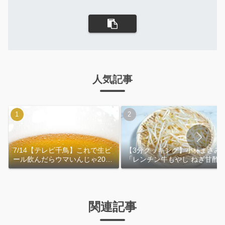
人気記事
7/14【テレビ千鳥】これで生ビ
【3分クッキング】小林まさみ
ール飲んだらウマいんじゃ2026
「レンチン牛もやし ねぎ甘酢
｜おおよその作り方
れ」作り方
関連記事