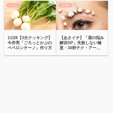
レシピ
その他
11/28【3分クッキング】
【あさイチ】「眉の悩み
今井亮「ごろっとかぶの
解決SP」失敗しない極
ペペロンチーノ」作り方
意・30秒テク・アート
メイク