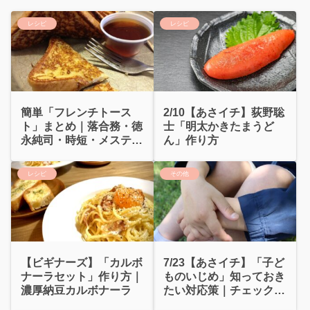
レシピ
レシピ
簡単「フレンチトース
2/10【あさイチ】荻野聡
ト」まとめ｜落合務・徳
士「明太かきたまうど
永純司・時短・メスティ
ん」作り方
ン・冷凍テク
レシピ
その他
7/23【あさイチ】「子ど
【ビギナーズ】「カルボ
ものいじめ」知っておき
ナーラセット」作り方｜
たい対応策｜チェックシ
濃厚納豆カルボナーラ
ート・学校への相談