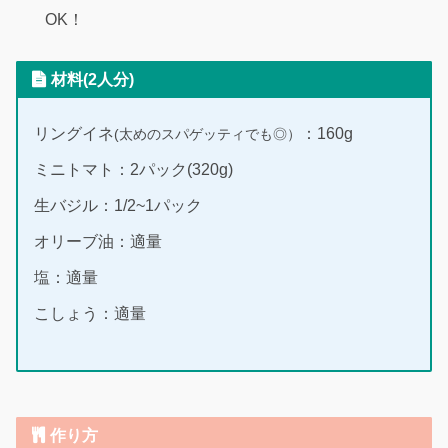
OK！
材料(2人分)
リングイネ
：160g
(太めのスパゲ
ッ
ティでも◎）
ミニトマト：2パック(320g)
生バジル：1/2~1パック
オリーブ油：適量
塩：適量
こしょう：適量
作り方