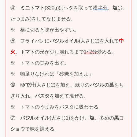
④
ミニトマト
(320g)はヘタを取って
横半分
、
塩
(ふ
たつまみ)をしてなじませる。
※ 横に切ると味が出やすい。
⑤ フライパンに
バジルオイル
(大さじ2)を入れて
中
火
、
トマト
の形が少し崩れるまで
1~2分
炒める。
※ トマトの甘みを出す。
※ 物足りなければ「砂糖を加えよ」
⓺
ゆで汁
(大さじ2)を加え、残りの
バジルの葉
をち
ぎり入れ、
パスタ
を加えて混ぜる。
※ トマトのうまみをパスタに吸わせる。
⑦
バジルオイル
(大さじ1)をかけ、
塩
、多めの
黒コ
ショウ
で味を調える。