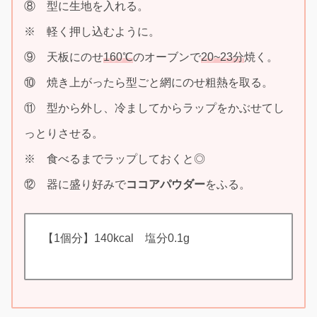
⑧ 型に生地を入れる。
※ 軽く押し込むように。
⑨ 天板にのせ
160℃
のオーブンで
20~23分
焼く。
⑩ 焼き上がったら型ごと網にのせ粗熱を取る。
⑪ 型から外し、冷ましてからラップをかぶせてし
っとりさせる。
※ 食べるまでラップしておくと◎
⑫ 器に盛り好みで
ココアパウダー
をふる。
【1個分】140kcal 塩分0.1g