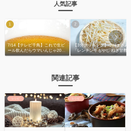
人気記事
7/14【テレビ千鳥】これで生ビ
【3分クッキング】小林まさみ
ール飲んだらウマいんじゃ2026
「レンチン牛もやし ねぎ甘酢
｜おおよその作り方
れ」作り方
関連記事
レシピ
レシピ