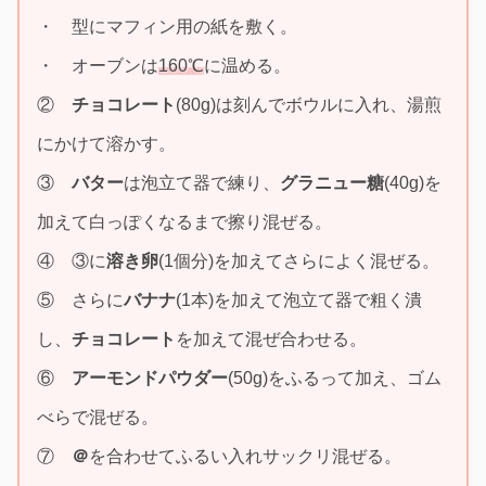
・ 型にマフィン用の紙を敷く。
・ オーブンは
160℃
に温める。
②
チョコレート
(80g)は刻んでボウルに入れ、湯煎
にかけて溶かす。
③
バター
は泡立て器で練り、
グラニュー糖
(40g)を
加えて白っぽくなるまで擦り混ぜる。
④ ③に
溶き卵
(1個分)を加えてさらによく混ぜる。
⑤ さらに
バナナ
(1本)を加えて泡立て器で粗く潰
し、
チョコレート
を加えて混ぜ合わせる。
⑥
アーモンドパウダー
(50g)をふるって加え、ゴム
べらで混ぜる。
⑦
＠
を合わせてふるい入れサックリ混ぜる。