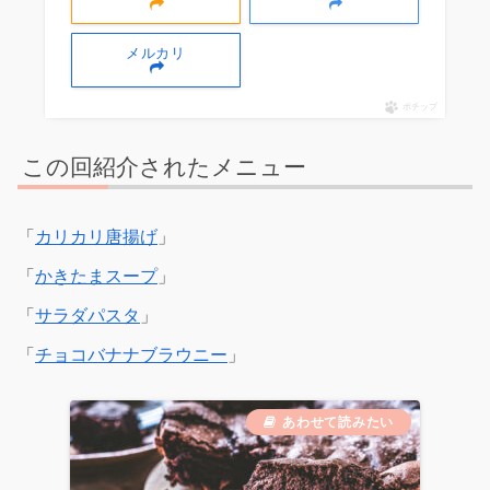
メルカリ
ポチップ
この回紹介されたメニュー
「
カリカリ唐揚げ
」
「
かきたまスープ
」
「
サラダパスタ
」
「
チョコバナナブラウニー
」