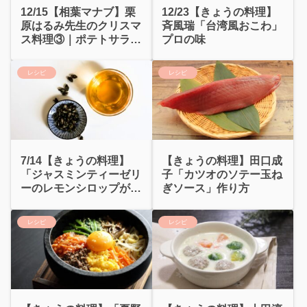
12/15【相葉マナブ】栗
12/23【きょうの料理】
原はるみ先生のクリスマ
斉風瑞「台湾風おこわ」
ス料理③｜ポテトサラダ
プロの味
2種
レシピ
レシピ
7/14【きょうの料理】
【きょうの料理】田口成
「ジャスミンティーゼリ
子「カツオのソテー玉ね
ーのレモンシロップが
ぎソース」作り方
け」作り方
レシピ
レシピ