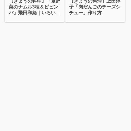
【きょうの料理】「夏野
【きょうの料理】上田淳
菜のナムル3種＆ビビン
子「肉だんごのチーズシ
バ」飛田和緒｜いろいろ
チュー」作り方
ナムル選