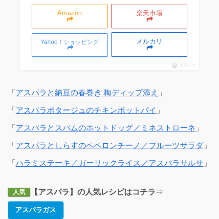
Amazon
楽天市場
メルカリ
Yahoo！ショッピング
ポチップ
「
アスパラと納豆の春巻き 梅ディップ添え
」
「
アスパラポタージュのチキンポットパイ
」
「
アスパラとスパムのホットドッグ／ミネストローネ
」
「
アスパラとしらすのペペロンチーノ／フルーツサラダ
」
「
ハラミステーキ／ガーリックライス／アスパラサルサ
」
【アスパラ】の人気レシピはコチラ
⇒
人気
アスパラガス