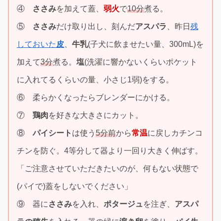
④
ささみ
を加えて蓋、
弱火
で
10分
煮る。
⑤
ささみ
だけ取り出し、刻んだ
アスパラ
、昨日
残
しておいた
皮
、
牛乳
(子犬に飲ませたい量、300mL)を
加えて
3分
煮る。
塩
(洗濯に響かないくらいポケット
に入れてるくらいの量、小さじ1弱)をする。
⑥ 柔らかくなったらブレンダーにかける。
⑦
鶏肉
を好きな大きさにカット。
⑧
パイシート
は使う
5分前
から
常温
に戻しカチンコ
チンを防ぐ。4等分して器より一回り大きく伸ばす。
「ご注意させていただきたいのが、何もない状態で
(パイで)蓋をしないでください」
⑨ 器に
ささみ
を入れ、
ポタージュ
を注ぎ、
アスパ