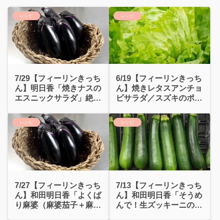
レシピ
レシピ
7/29【フィーリンきっち
6/19【フィーリンきっち
ん】明日香「焼きナスの
ん】焼きレタスアンチョ
エスニックサラダ」絶品
ビサラダ／スズキのポワ
ドレッシング
レとカルパッチョ
レシピ
レシピ
7/27【フィーリンきっち
7/13【フィーリンきっち
ん】和田明日香「よくば
ん】和田明日香「そうめ
り麻婆（麻婆茄子＋麻婆
んで！生ズッキーニのビ
豆腐）」
ビン麺」