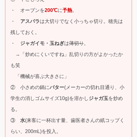
・ オーブンを
200℃
に
予熱
。
・
アスパラ
は大切りでなく小っちゃ切り。穂先は
残しておく。
・
ジャガイモ・玉ねぎ
は
薄切り
。
→「炒めにくいですね」乱切りの方がよかったか
も笑
「機械が喜ぶ大きさに」
② 小さめの鍋に
バター
(メーカーの切れ目通り、小
学生の消しゴムサイズ10g)を溶かし
ジャガ玉
を炒め
る。
③
水
(来客に一杯出す量、歯医者さんの紙コップく
らい、200mL)を投入。