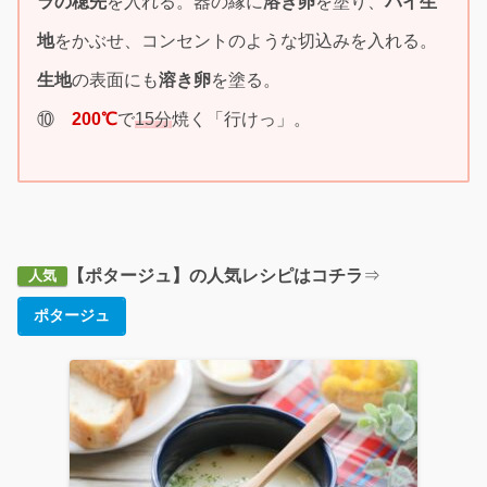
ラの穂先
を入れる。器の縁に
溶き卵
を塗り、
パイ生
地
をかぶせ、コンセントのような切込みを入れる。
生地
の表面にも
溶き卵
を塗る。
⑩
200℃
で
15分
焼く「行けっ」。
【ポタージュ】の人気レシピはコチラ
⇒
人気
ポタージュ