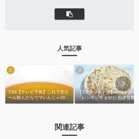
人気記事
7/14【テレビ千鳥】これで生ビ
【3分クッキング】小林まさみ
ール飲んだらウマいんじゃ2026
「レンチン牛もやし ねぎ甘酢
｜おおよその作り方
れ」作り方
関連記事