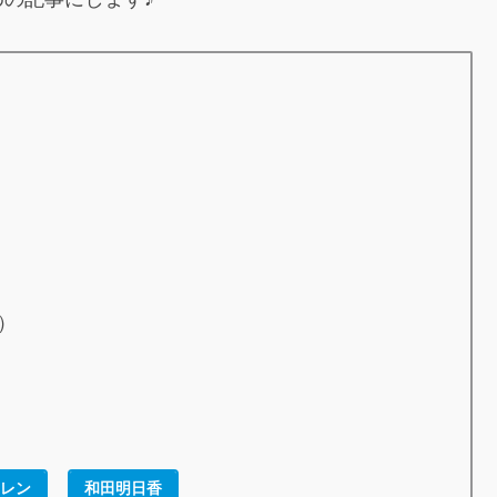
）
レン
和田明日香