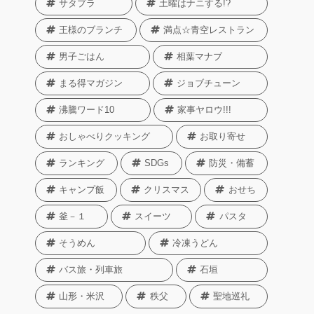
サタプラ
土曜はナニする!?
王様のブランチ
満点☆青空レストラン
男子ごはん
相葉マナブ
まる得マガジン
ジョブチューン
沸騰ワード10
家事ヤロウ!!!
おしゃべりクッキング
お取り寄せ
ランキング
SDGs
防災・備蓄
キャンプ飯
クリスマス
おせち
釜－１
スイーツ
パスタ
そうめん
冷凍うどん
バス旅・列車旅
石垣
山形・米沢
秩父
聖地巡礼