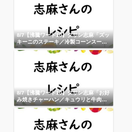
8/7【沸騰ワード10】タサン志麻「ズッ
キーニのステーキ／冷製コーンスー
プ」
8/7【沸騰ワード10】タサン志麻「お好
み焼きチャーハン／キュウリと牛肉の
中華炒め」