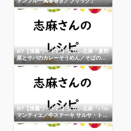
ドンブルー風春巻き／ブリック」
8/7【沸騰ワード10】タサン志麻「夏野
菜とサバのカレーそうめん／そばのサ
ラダニーソワーズ」
8/7【沸騰ワード10】タサン志麻「パル
マンティエ／牛ステーキ サルサ・トン
ナータ」