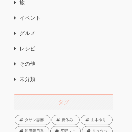
旅
イベント
グルメ
レシピ
その他
未分類
タグ
タサン志麻
夏休み
山本ゆり
和田明日香
平野レミ
リュウジ