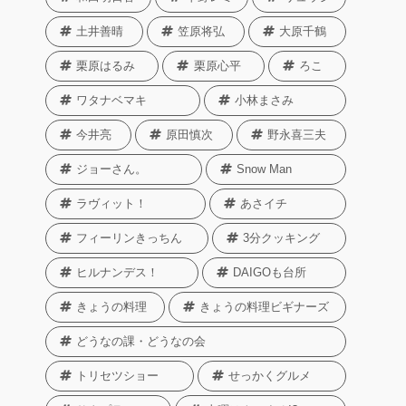
土井善晴
笠原将弘
大原千鶴
栗原はるみ
栗原心平
ろこ
ワタナベマキ
小林まさみ
今井亮
原田慎次
野永喜三夫
ジョーさん。
Snow Man
ラヴィット！
あさイチ
フィーリンきっちん
3分クッキング
ヒルナンデス！
DAIGOも台所
きょうの料理
きょうの料理ビギナーズ
どうなの課・どうなの会
トリセツショー
せっかくグルメ