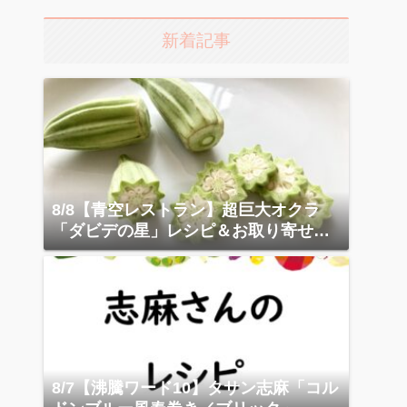
新着記事
8/8【青空レストラン】超巨大オクラ
「ダビデの星」レシピ＆お取り寄せガ
イド
8/7【沸騰ワード10】タサン志麻「コル