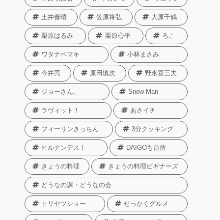
土井善晴
笠原将弘
大原千鶴
栗原はるみ
栗原心平
ろこ
ワタナベマキ
小林まさみ
今井亮
原田慎次
野永喜三夫
ジョーさん。
Snow Man
ラヴィット！
あさイチ
フィーリンきっちん
3分クッキング
ヒルナンデス！
DAIGOも台所
きょうの料理
きょうの料理ビギナーズ
どうなの課・どうなの会
トリセツショー
せっかくグルメ