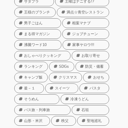
サタプラ
土曜はナニする!?
王様のブランチ
満点☆青空レストラン
男子ごはん
相葉マナブ
まる得マガジン
ジョブチューン
沸騰ワード10
家事ヤロウ!!!
おしゃべりクッキング
お取り寄せ
ランキング
SDGs
防災・備蓄
キャンプ飯
クリスマス
おせち
釜－１
スイーツ
パスタ
そうめん
冷凍うどん
バス旅・列車旅
石垣
山形・米沢
秩父
聖地巡礼