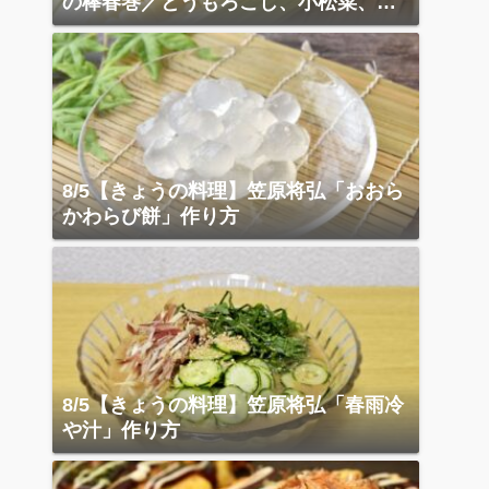
の棒春巻／とうもろこし、小松菜、ベ
ーコン炒め
8/5【きょうの料理】笠原将弘「おおら
かわらび餅」作り方
8/5【きょうの料理】笠原将弘「春雨冷
や汁」作り方