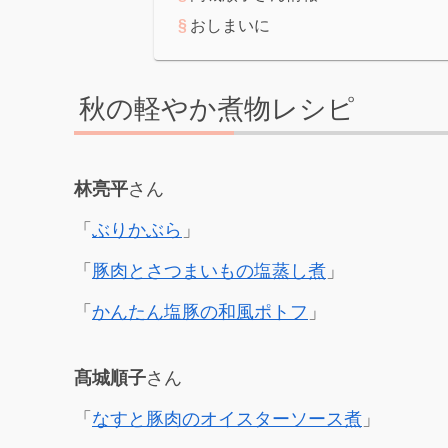
おしまいに
秋の軽やか煮物レシピ
林亮平
さん
「
ぶりかぶら
」
「
豚肉とさつまいもの塩蒸し煮
」
「
かんたん塩豚の和風ポトフ
」
髙城順子
さん
「
なすと豚肉のオイスターソース煮
」