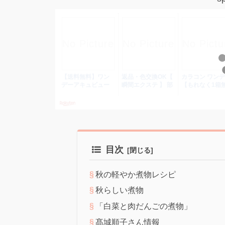
目次
秋の軽やか煮物レシピ
秋らしい煮物
「白菜と肉だんごの煮物」
髙城順子さん情報