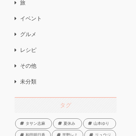
旅
イベント
グルメ
レシピ
その他
未分類
タグ
タサン志麻
夏休み
山本ゆり
和田明日香
平野レミ
リュウジ