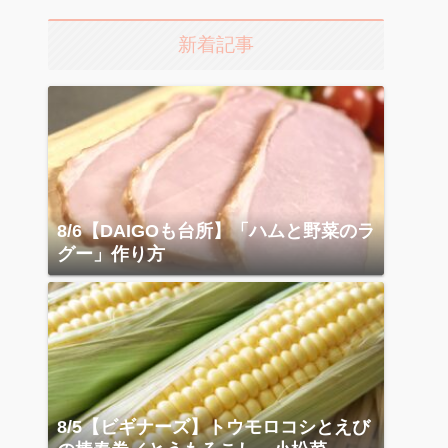
新着記事
8/6【DAIGOも台所】「ハムと野菜のラ
グー」作り方
8/5【ビギナーズ】トウモロコシとえび