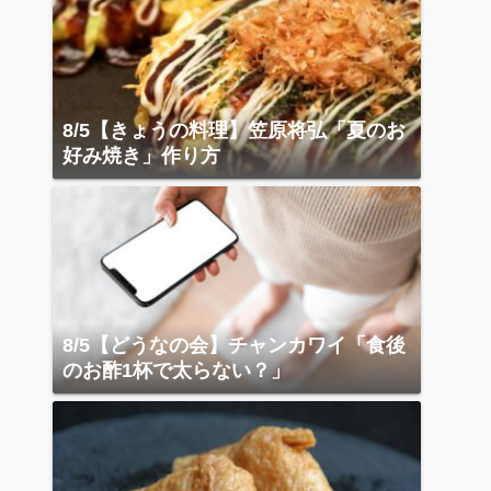
8/5【きょうの料理】笠原将弘「夏のお
好み焼き」作り方
8/5【どうなの会】チャンカワイ「食後
のお酢1杯で太らない？」