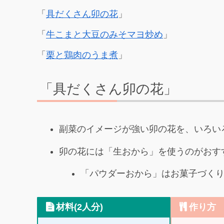
「
具だくさん卯の花
」
「
牛こまと大豆のみそマヨ炒め
」
「
栗と鶏肉のうま煮
」
「具だくさん卯の花」
副菜のイメージが強い卯の花を、いろい
卯の花には「生おから」を使うのがおす
「パウダーおから」はお菓子づく
材料(2人分)
作り方