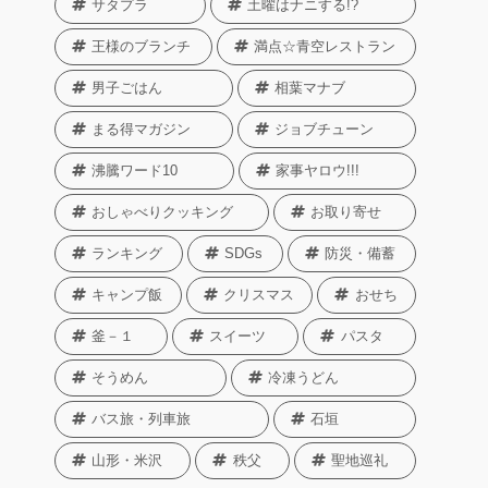
サタプラ
土曜はナニする!?
王様のブランチ
満点☆青空レストラン
男子ごはん
相葉マナブ
まる得マガジン
ジョブチューン
沸騰ワード10
家事ヤロウ!!!
おしゃべりクッキング
お取り寄せ
ランキング
SDGs
防災・備蓄
キャンプ飯
クリスマス
おせち
釜－１
スイーツ
パスタ
そうめん
冷凍うどん
バス旅・列車旅
石垣
山形・米沢
秩父
聖地巡礼