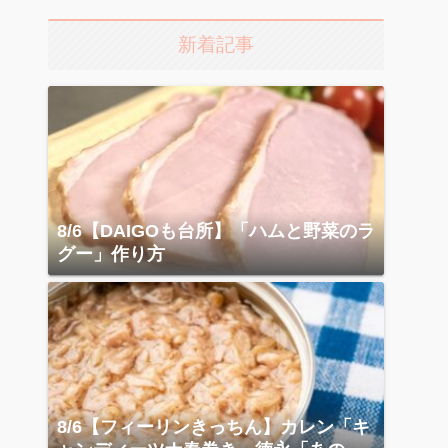
新着記事
8/6【DAIGOも台所】「ハムと野菜のラ
グー」作り方
8/6【フィーリンきっちん】カレン「キ