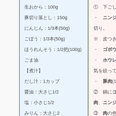
生おから：100g
① 下ご
豚切り落とし：150g
・
ニン
にんじん：1/3本(50g)
切り。
ごぼう：1/3本(50g)
※ 皮つ
ほうれんそう：1/2把(100g)
・
ゴボ
ごま油
・
ホウ
【煮汁】
気を絞って
だし汁：1カップ
・
豚肉
(
醤油：大さじ1/2
② 鍋に
塩：小さじ1/2
肉
、
ニン
みりん：大さじ2
③
肉
の