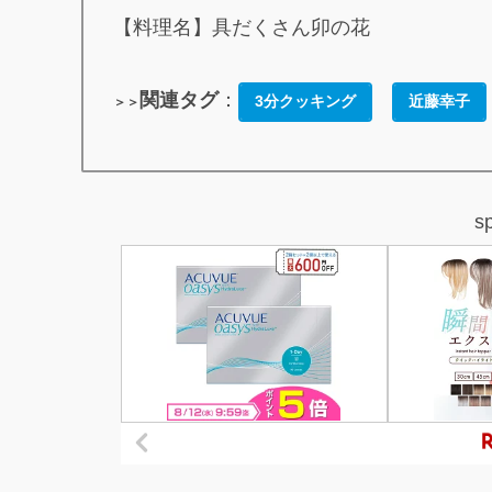
【料理名】具だくさん卯の花
関連タグ
：
3分クッキング
近藤幸子
＞＞
s