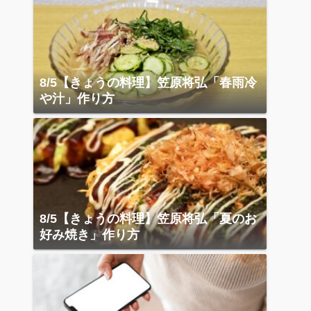
8/5【きょうの料理】笠原将弘「春雨冷
や汁」作り方
8/5【きょうの料理】笠原将弘「夏のお
好み焼き」作り方