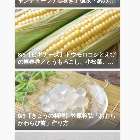
ャンディーツナ春巻き」徳永「あの店
の天津飯」
8/5【ビギナーズ】トウモロコシとえび
の棒春巻／とうもろこし、小松菜、ベ
ーコン炒め
8/5【きょうの料理】笠原将弘「おおら
かわらび餅」作り方