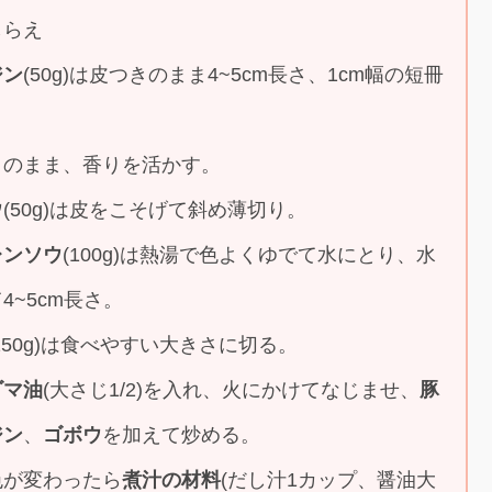
しらえ
ジン
(50g)は皮つきのまま4~5cm長さ、1cm幅の短冊
きのまま、香りを活かす。
ウ
(50g)は皮をこそげて斜め薄切り。
レンソウ
(100g)は熱湯で色よくゆでて水にとり、水
4~5cm長さ。
150g)は食べやすい大きさに切る。
ゴマ油
(大さじ1/2)を入れ、火にかけてなじませ、
豚
ジン
、
ゴボウ
を加えて炒める。
色が変わったら
煮汁の材料
(だし汁1カップ、醤油大