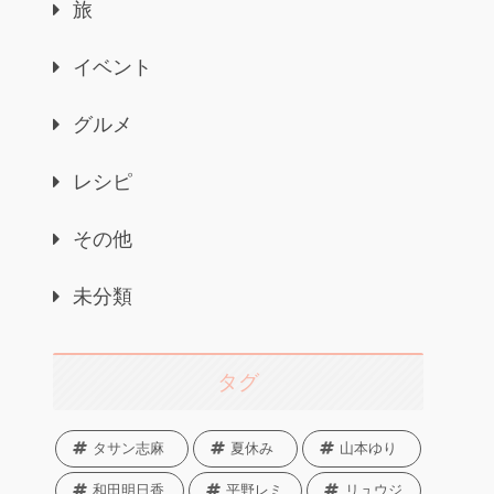
旅
イベント
グルメ
レシピ
その他
未分類
タグ
タサン志麻
夏休み
山本ゆり
和田明日香
平野レミ
リュウジ