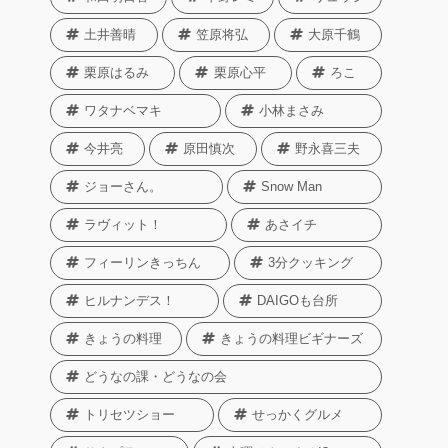
土井善晴
笠原将弘
大原千鶴
栗原はるみ
栗原心平
ろこ
ワタナベマキ
小林まさみ
今井亮
原田慎次
野永喜三夫
ジョーさん。
Snow Man
ラヴィット！
あさイチ
フィーリンきっちん
3分クッキング
ヒルナンデス！
DAIGOも台所
きょうの料理
きょうの料理ビギナーズ
どうなの課・どうなの会
トリセツショー
せっかくグルメ