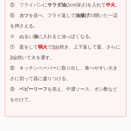
⑤ フライパンに
サラダ油
(1cm深さ)を入れて
中火
。
⑥
カツ
を並べ、フライ返しで
油揚げ
の開いた一辺
を押さえる。
※ ぬるい
油
に入れると油っぽくなる。
⑦ 蓋をして
弱火
で
3分
焼き、上下返して蓋、さらに
3分
焼いて火を通す。
⑧ キッチンペーパーに取り出し、食べやすい大き
さに切って器に盛りつける。
⑨
ベビーリーフ
を添え、中濃ソース、ポン酢など
をかけて。