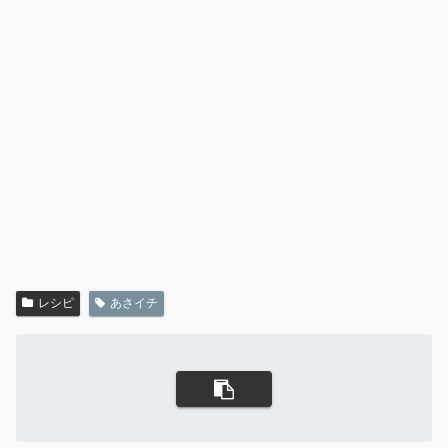
レシピ
あさイチ