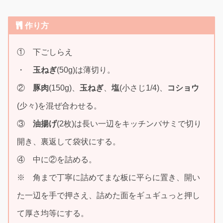
作り方
① 下ごしらえ
・
玉ねぎ
(50g)は薄切り。
②
豚肉
(150g)、
玉ねぎ
、
塩
(小さじ1/4)、
コショウ
(少々)を混ぜ合わせる。
③
油揚げ
(2枚)は長い一辺をキッチンバサミで切り
開き、裏返して袋状にする。
④ 中に②を詰める。
※ 角まで丁寧に詰めてまな板に平らに置き、開い
た一辺を手で押さえ、詰めた面をギュギュっと押し
て厚さ均等にする。