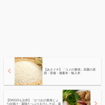
【あさイチ】「コメの裏側」高騰の原
因・原価・備蓄米・輸入米
【DAIGOも台所】「かつおの黄身じょ
うゆ漬け・薬味たっぷりおろしそば」薬