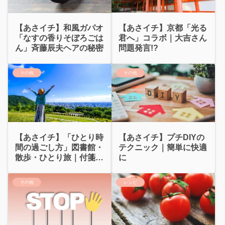
【あさイチ】京都「光る
【あさイチ】和風ガパオ
君へ」コラボ｜大吉さん
「なすの香りそぼろごは
問題発言!?
ん」斉藤辰夫ヘアの秘密
その他
その他
【あさイチ】「ひとり時
【あさイチ】プチDIYの
間の過ごし方」図書館・
テクニック｜簡単に快適
散歩・ひとり旅｜付箋問
に
題…
その他
レシピ