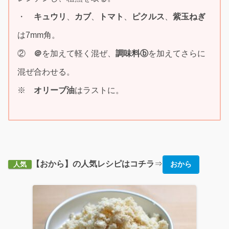
・
キュウリ
、
カブ
、
トマト
、
ピクルス
、
紫玉ねぎ
は7mm角。
②
＠
を加えて軽く混ぜ、
調味料ⓑ
を加えてさらに
混ぜ合わせる。
※
オリーブ油
はラストに。
【おから】の人気レシピはコチラ
⇒
おから
人気