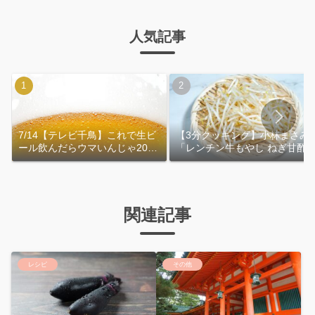
人気記事
7/14【テレビ千鳥】これで生ビ
【3分クッキング】小林まさみ
ール飲んだらウマいんじゃ2026
「レンチン牛もやし ねぎ甘酢
｜おおよその作り方
れ」作り方
関連記事
レシピ
その他