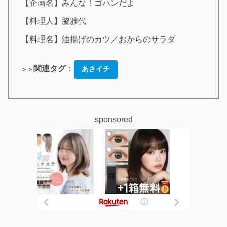
【企画名】みんな！ゴハンだよ
【料理人】脇雅代
【料理名】油揚げのカツ／おからのサラダ
関連タグ
：
あさイチ
＞＞
sponsored