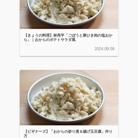
【きょうの料理】林亮平「ごぼうと豚ひき肉の塩おか
ら」｜おからのポテトサラダ風
「...
2024.09.09
【ビギナーズ】「おからの炒り煮＆揚げ玉豆腐」作り
方