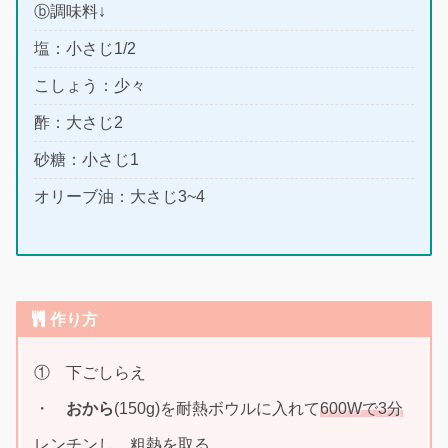
ⓑ調味料↓
塩：小さじ1/2
こしょう：少々
酢：大さじ2
砂糖：小さじ1
オリーブ油：大さじ3~4
作り方
① 下ごしらえ
・
おから
(150g)を耐熱ボウルに入れて
600Wで3分
レンチンし、粗熱を取る。