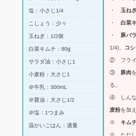
・
玉ね
塩：小さじ1/4
・
白菜
こしょう：少々
・
豚バ
玉ねぎ：1/2個
1/4)、
コシ
白菜キムチ：80g
② フラ
サラダ油：小さじ1
③
豚肉
小麦粉：大さじ1
る。
＠牛乳：300mL
④ しん
＠醤油：大さじ1/2
麦粉
を加
＠塩：1つまみ
※
キム
温かいごはん：適量
※ ただ