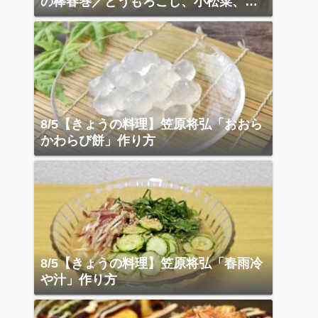
の棒春巻／とうもろこし、小松菜、ベ
ーコン炒め
8/5【きょうの料理】笠原将弘「おおら
かわらび餅」作り方
8/5【きょうの料理】笠原将弘「春雨冷
や汁」作り方