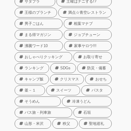
サタプラ
土曜はナニする!?
王様のブランチ
満点☆青空レストラン
男子ごはん
相葉マナブ
まる得マガジン
ジョブチューン
沸騰ワード10
家事ヤロウ!!!
おしゃべりクッキング
お取り寄せ
ランキング
SDGs
防災・備蓄
キャンプ飯
クリスマス
おせち
釜－１
スイーツ
パスタ
そうめん
冷凍うどん
バス旅・列車旅
石垣
山形・米沢
秩父
聖地巡礼