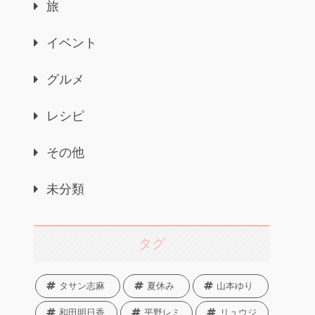
旅
イベント
グルメ
レシピ
その他
未分類
タグ
タサン志麻
夏休み
山本ゆり
和田明日香
平野レミ
リュウジ