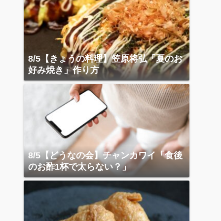
8/5【きょうの料理】笠原将弘「夏のお
好み焼き」作り方
8/5【どうなの会】チャンカワイ「食後
のお酢1杯で太らない？」