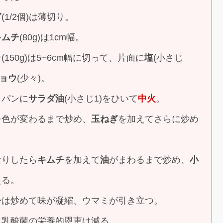
ぎ
(1/2個)は薄切り。
キムチ
(80g)は1cm幅。
ラ
(150g)は5~6cm幅に切って、片面に
塩
(小さじ
ョウ
(少々)。
イパンに
サラダ油
(小さじ1)をひいて
中火
。
を色が変わるまで炒め、
玉ねぎ
を加えてさらに炒め
なりしたら
キムチ
を加えて
油
がまわるまで炒め、
小
える。
チ
は炒めて味が凝縮、ウマミが引き立つ。
し乳酸菌の栄養的恩恵は減る。