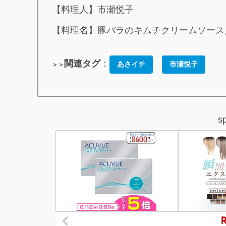
【料理人】市瀬悦子
【料理名】豚バラのキムチクリームソース
関連タグ
：
あさイチ
市瀬悦子
＞＞
s