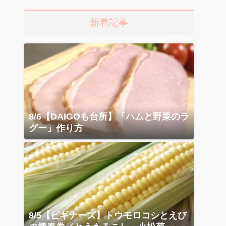
新着記事
8/6【DAIGOも台所】「ハムと野菜のラ
グー」作り方
8/5【ビギナーズ】トウモロコシとえび