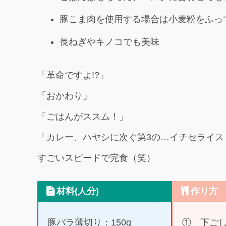
豚こま肉を使用する場合は小麦粉をふっ
長ねぎやキノコでも美味
「革命ですよ!?」
「おかわり」
「ごはんがススム！」
「カレー、ハヤシに次ぐ第3の…イチセライス
すごいスピードで完食（笑）
材料(人分)
作り方
豚バラ薄切り：150g
① 下ご