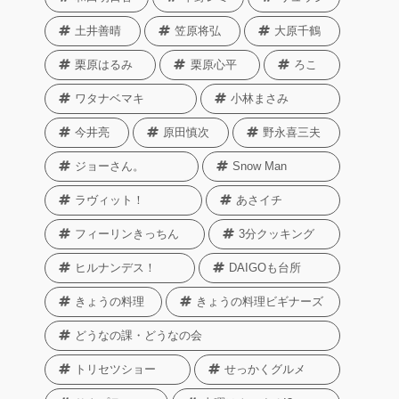
土井善晴
笠原将弘
大原千鶴
栗原はるみ
栗原心平
ろこ
ワタナベマキ
小林まさみ
今井亮
原田慎次
野永喜三夫
ジョーさん。
Snow Man
ラヴィット！
あさイチ
フィーリンきっちん
3分クッキング
ヒルナンデス！
DAIGOも台所
きょうの料理
きょうの料理ビギナーズ
どうなの課・どうなの会
トリセツショー
せっかくグルメ