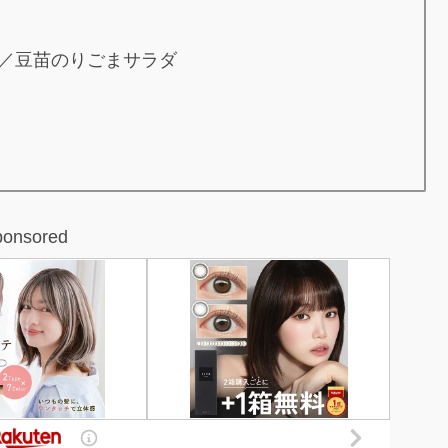
／豆苗のりごまサラダ
ponsored