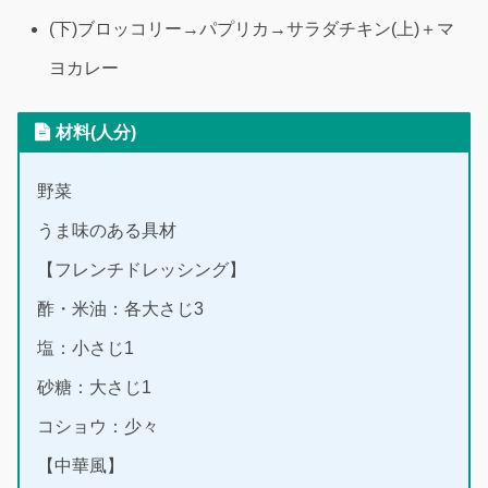
(下)ブロッコリー→パプリカ→サラダチキン(上)＋マ
ヨカレー
材料(人分)
野菜
うま味のある具材
【フレンチドレッシング】
酢・米油：各大さじ3
塩：小さじ1
砂糖：大さじ1
コショウ：少々
【中華風】