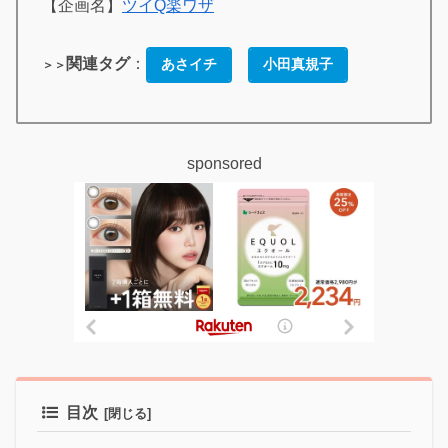
【企画名】
ツイQ楽ワザ
関連タグ
：
あさイチ
小田真規子
＞＞
sponsored
目次