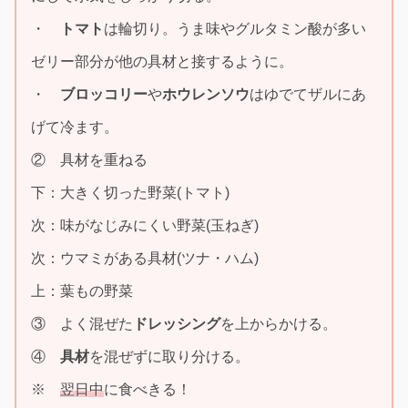
・
トマト
は輪切り。うま味やグルタミン酸が多い
ゼリー部分が他の具材と接するように。
・
ブロッコリー
や
ホウレンソウ
はゆでてザルにあ
げて冷ます。
② 具材を重ねる
下：大きく切った野菜(トマト)
次：味がなじみにくい野菜(玉ねぎ)
次：ウマミがある具材(ツナ・ハム)
上：葉もの野菜
③ よく混ぜた
ドレッシング
を上からかける。
④
具材
を混ぜずに取り分ける。
※
翌日中
に食べきる！