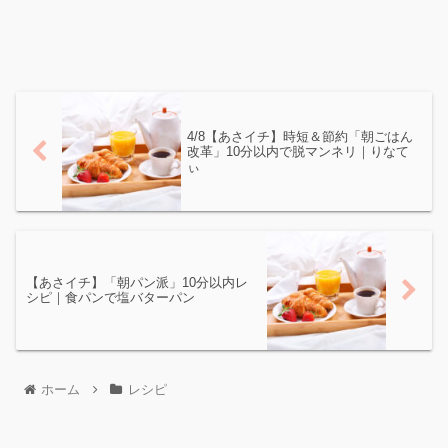
4/8【あさイチ】時短＆節約「朝ごはん
改革」10分以内で脱マンネリ｜りなて
ぃ
【あさイチ】「朝パン派」10分以内レ
シピ｜食パンで塩バターパン
ホーム
レシピ