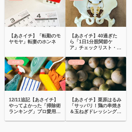
【あさイチ】「転勤のモ
【あさイチ】40過ぎた
ヤモヤ」転妻のホンネ
ら「1日1分股関節ケ
ア」チェックリスト・
3Dジグリング・NG行動
その他
レシピ
12/11追記【あさイチ】
【あさイチ】栗原はるみ
やってよかった「掃除術
「サッパリ！鶏の串焼き
ランキング」プロ愛用ア
＆玉ねぎドレッシングの
イテム
トマトサラダ」