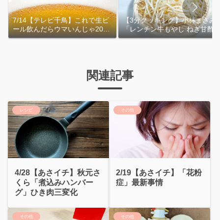
7/14【テレビ千鳥】これで生ビ
【3分クッキング】小林まさみ
ール飲んだらウマいんじゃ2026
「レンチン牛もやし ねぎ甘酢
｜おおよその作り方
れ」作り方
関連記事
レシピ
その他
4/28【あさイチ】秋元さ
2/19【あさイチ】「花粉
くら「煮込みハンバー
症」最新事情
グ」ひき肉三変化
その他
その他