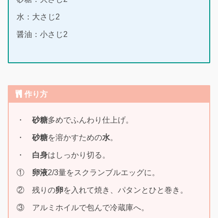
水：大さじ2
醤油：小さじ2
作り方
・
砂糖
多めでふんわり仕上げ。
・
砂糖
を溶かすための
水
。
・
白身
はしっかり切る。
①
卵液
2/3量をスクランブルエッグに。
② 残りの
卵
を入れて焼き、パタンとひと巻き。
③ アルミホイルで包んで冷蔵庫へ。