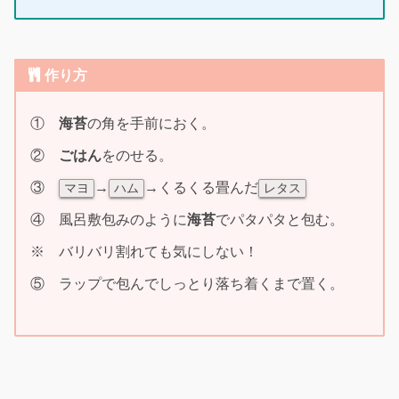
作り方
①
海苔
の角を手前におく。
②
ごはん
をのせる。
③
→
→くるくる畳んだ
マヨ
ハム
レタス
④ 風呂敷包みのように
海苔
でパタパタと包む。
※ バリバリ割れても気にしない！
⑤ ラップで包んでしっとり落ち着くまで置く。