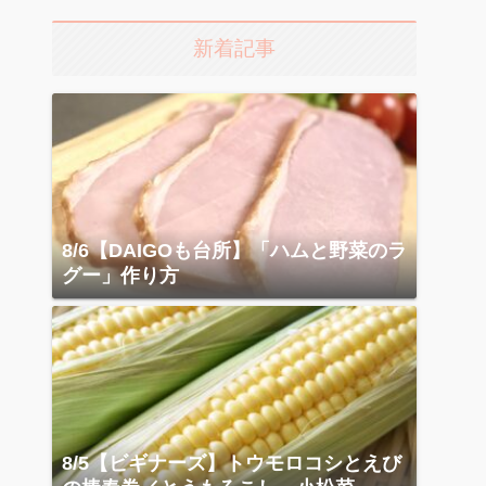
新着記事
8/6【DAIGOも台所】「ハムと野菜のラ
グー」作り方
8/5【ビギナーズ】トウモロコシとえび