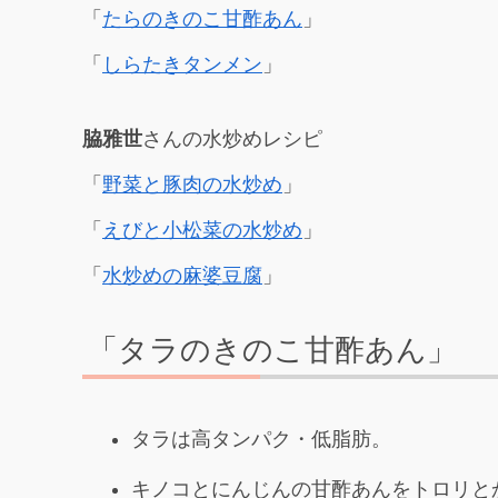
「
たらのきのこ甘酢あん
」
「
しらたきタンメン
」
脇雅世
さんの水炒めレシピ
「
野菜と豚肉の水炒め
」
「
えびと小松菜の水炒め
」
「
水炒めの麻婆豆腐
」
「タラのきのこ甘酢あん」
タラは高タンパク・低脂肪。
キノコとにんじんの甘酢あんをトロリと