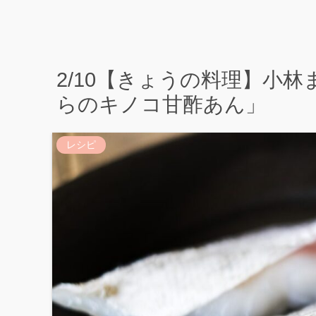
2/10【きょうの料理】小
らのキノコ甘酢あん」
レシピ