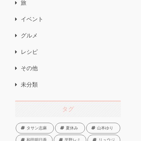
旅
イベント
グルメ
レシピ
その他
未分類
タグ
タサン志麻
夏休み
山本ゆり
和田明日香
平野レミ
リュウジ