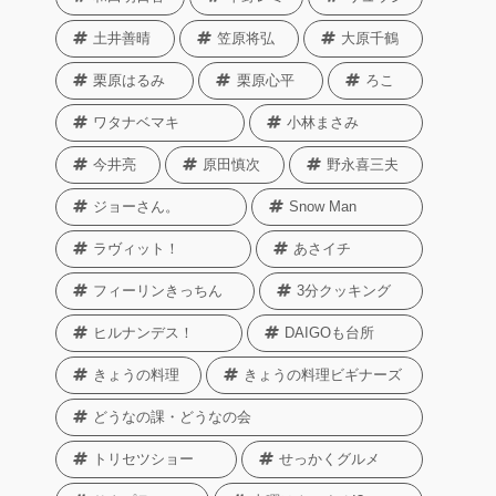
土井善晴
笠原将弘
大原千鶴
栗原はるみ
栗原心平
ろこ
ワタナベマキ
小林まさみ
今井亮
原田慎次
野永喜三夫
ジョーさん。
Snow Man
ラヴィット！
あさイチ
フィーリンきっちん
3分クッキング
ヒルナンデス！
DAIGOも台所
きょうの料理
きょうの料理ビギナーズ
どうなの課・どうなの会
トリセツショー
せっかくグルメ