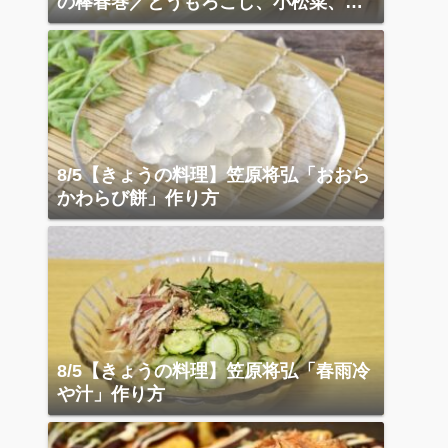
の棒春巻／とうもろこし、小松菜、ベ
ーコン炒め
8/5【きょうの料理】笠原将弘「おおら
かわらび餅」作り方
8/5【きょうの料理】笠原将弘「春雨冷
や汁」作り方