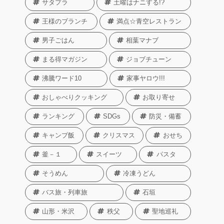
サタプラ
土曜はナニする!?
王様のブランチ
満点☆青空レストラン
男子ごはん
相葉マナブ
まる得マガジン
ジョブチューン
沸騰ワード10
家事ヤロウ!!!
おしゃべりクッキング
お取り寄せ
ランキング
SDGs
防災・備蓄
キャンプ飯
クリスマス
おせち
釜－１
スイーツ
パスタ
そうめん
冷凍うどん
バス旅・列車旅
石垣
山形・米沢
秩父
聖地巡礼