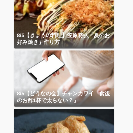
8/5【きょうの料理】笠原将弘「夏のお
好み焼き」作り方
8/5【どうなの会】チャンカワイ「食後
のお酢1杯で太らない？」