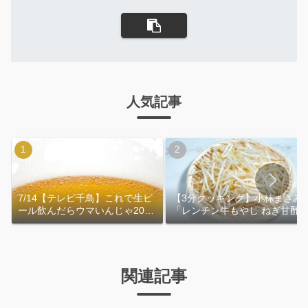
人気記事
7/14【テレビ千鳥】これで生ビ
【3分クッキング】小林まさみ
ール飲んだらウマいんじゃ2026
「レンチン牛もやし ねぎ甘酢
｜おおよその作り方
れ」作り方
関連記事