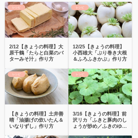
レシピ
レシピ
2/12【きょうの料理】大
12/25【きょうの料理】
原千鶴「たらと白菜のバ
小西雄大「ぶり巻き大根
ターみそ汁」作り方
＆ふろふきかぶ」作り方
レシピ
レシピ
【きょうの料理】土井善
3/16【きょうの料理】前
晴「油揚げの炊いたん＆
沢リカ「ふきと豚肉のし
いなりずし」作り方
ょうが炒め／ふきのゆで
方・保存法」