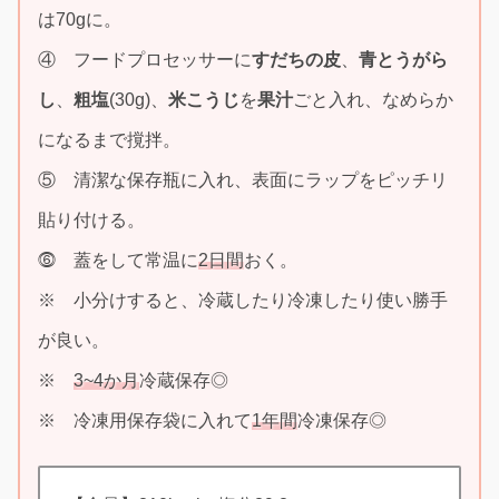
は70gに。
④ フードプロセッサーに
すだちの皮
、
青とうがら
し
、
粗塩
(30g)、
米こうじ
を
果汁
ごと入れ、なめらか
になるまで撹拌。
⑤ 清潔な保存瓶に入れ、表面にラップをピッチリ
貼り付ける。
⓺ 蓋をして常温に
2日間
おく。
※ 小分けすると、冷蔵したり冷凍したり使い勝手
が良い。
※
3~4か月
冷蔵保存◎
※ 冷凍用保存袋に入れて
1年間
冷凍保存◎