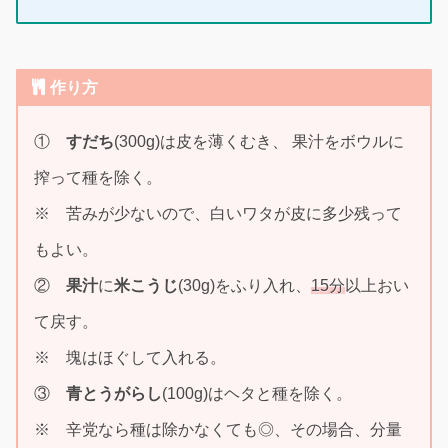
作り方
①
すだち
(300g)は皮を薄くむき、 果汁をボウルに
搾って種を除く。
※ 苦みが少ないので、白いワタが皮に多少残って
もよい。
②
果汁
に
米こうじ
(30g)をふり入れ、
15分
以上おい
て戻す。
※ 塊はほぐして入れる。
③
青とうがらし
(100g)はヘタと種を除く。
※ 辛党なら種は除かなくても◎、その場合、分量