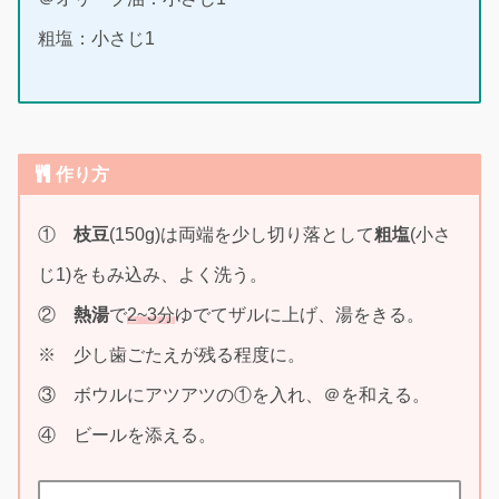
粗塩：小さじ1
作り方
①
枝豆
(150g)は両端を少し切り落として
粗塩
(小さ
じ1)をもみ込み、よく洗う。
②
熱湯
で
2~3分
ゆでてザルに上げ、湯をきる。
※ 少し歯ごたえが残る程度に。
③ ボウルにアツアツの①を入れ、＠を和える。
④ ビールを添える。