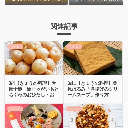
｜おおよその作り方
れ」作り方
関連記事
レシピ
レシピ
3/4【きょうの料理】大
3/11【きょうの料理】栗
原千鶴「新じゃがいもと
原はるみ「厚揚げのクリ
ちくわのおひたし・おす
ームスープ」作り方
まし」
レシピ
レシピ