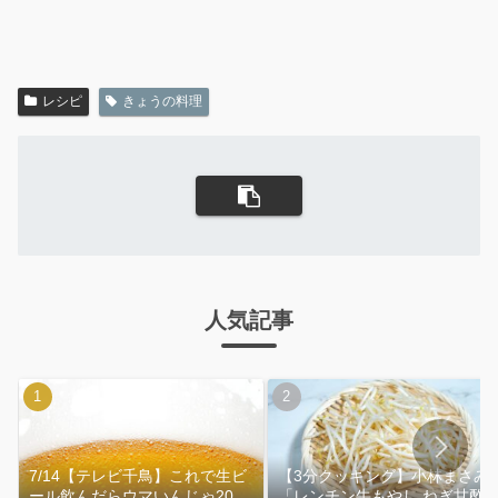
レシピ
きょうの料理
人気記事
7/14【テレビ千鳥】これで生ビ
【3分クッキング】小林まさみ
ール飲んだらウマいんじゃ2026
「レンチン牛もやし ねぎ甘酢