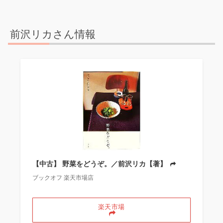
前沢リカさん情報
【中古】 野菜をどうぞ。／前沢リカ【著】
ブックオフ 楽天市場店
＼ポイント最大11倍！／
楽天市場