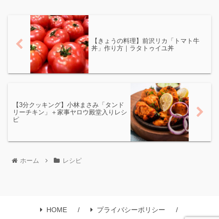
【きょうの料理】前沢リカ「トマト牛
丼」作り方｜ラタトゥイユ丼
【3分クッキング】小林まさみ「タンド
リーチキン」＋家事ヤロウ殿堂入りレシ
ピ
ホーム
レシピ
HOME
プライバシーポリシー