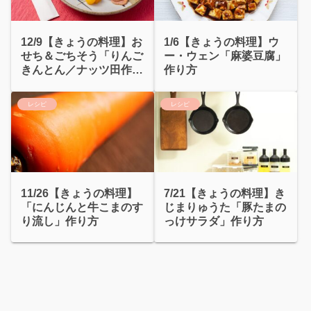
12/9【きょうの料理】お
1/6【きょうの料理】ウ
せち＆ごちそう「りんご
ー・ウェン「麻婆豆腐」
きんとん／ナッツ田作
作り方
り」
レシピ
レシピ
11/26【きょうの料理】
7/21【きょうの料理】き
「にんじんと牛こまのす
じまりゅうた「豚たまの
り流し」作り方
っけサラダ」作り方