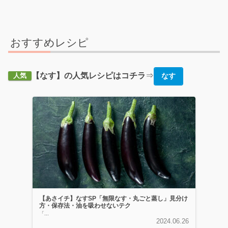
おすすめレシピ
【なす】の人気レシピはコチラ
⇒
なす
人気
【あさイチ】なすSP「無限なす・丸ごと蒸し」見分け
方・保存法・油を吸わせないテク
「...
2024.06.26