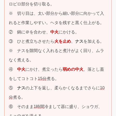
ロピロ部分を切り取る。
※ 切り目は、太い部分から細い部分に向かって入
れると作業しやすい。ヘタを残すと黒く仕上がる。
② 鍋に＠を合わせ、
中火
にかける。
③ ひと煮立ちさせたら
火を止め
、
ナス
を加える。
※ ナスを隙間なく入れると煮汁がよく回り、ムラ
なく煮える。
④
中火
にかけ、煮立ったら
弱めの中火
、落とし蓋
をしてコトコト
15分
煮る。
⑤
ナス
の上下を返し、柔らかくなるまでさらに
10
分
煮る。
⑥ そのまま
1時間
冷まして器に盛り、ショウガ、
ミョウガを添える。